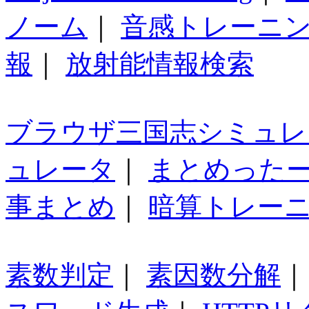
ノーム
｜
音感トレーニ
報
｜
放射能情報検索
ブラウザ三国志シミュレ
ュレータ
｜
まとめった
事まとめ
｜
暗算トレー
素数判定
｜
素因数分解