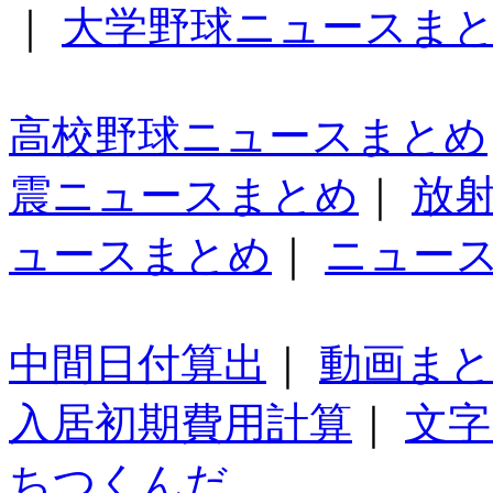
｜
大学野球ニュースま
高校野球ニュースまとめ
震ニュースまとめ
｜
放
ュースまとめ
｜
ニュー
中間日付算出
｜
動画ま
入居初期費用計算
｜
文字
ちつくんだ