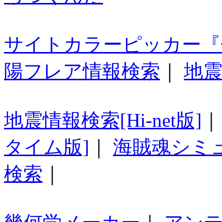
サイトカラーピッカー『
陽フレア情報検索
｜
地震
地震情報検索[Hi-net版]
タイム版]
｜
海賊魂シミ
検索
｜