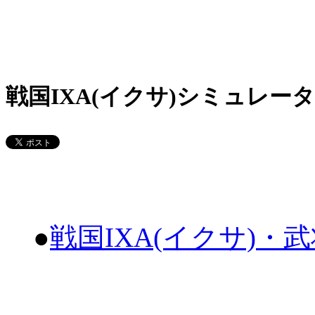
戦国IXA(イクサ)シミュレータ
●
戦国IXA(イクサ)・