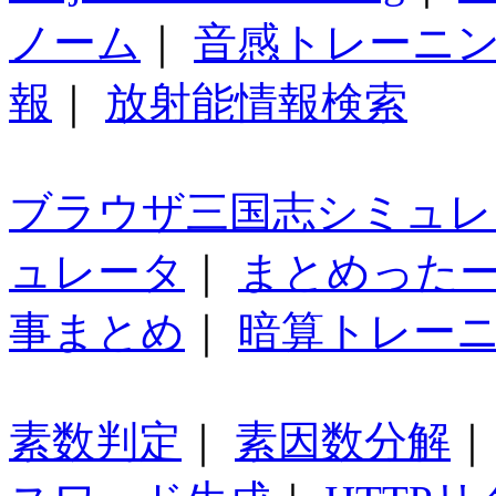
ノーム
｜
音感トレーニ
報
｜
放射能情報検索
ブラウザ三国志シミュレ
ュレータ
｜
まとめった
事まとめ
｜
暗算トレー
素数判定
｜
素因数分解