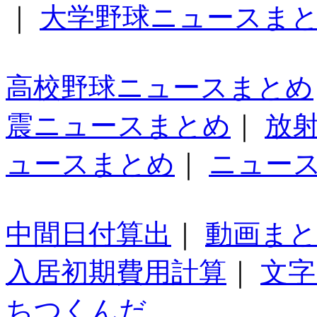
｜
大学野球ニュースま
高校野球ニュースまとめ
震ニュースまとめ
｜
放
ュースまとめ
｜
ニュー
中間日付算出
｜
動画ま
入居初期費用計算
｜
文字
ちつくんだ