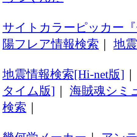
サイトカラーピッカー『
陽フレア情報検索
｜
地震
地震情報検索[Hi-net版]
タイム版]
｜
海賊魂シミ
検索
｜