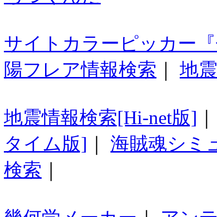
サイトカラーピッカー『
陽フレア情報検索
｜
地震
地震情報検索[Hi-net版]
タイム版]
｜
海賊魂シミ
検索
｜