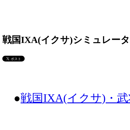
戦国IXA(イクサ)シミュレータ
●
戦国IXA(イクサ)・