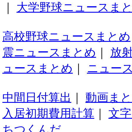
｜
大学野球ニュースま
高校野球ニュースまとめ
震ニュースまとめ
｜
放
ュースまとめ
｜
ニュー
中間日付算出
｜
動画ま
入居初期費用計算
｜
文字
ちつくんだ