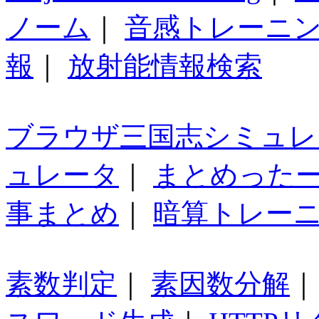
ノーム
｜
音感トレーニ
報
｜
放射能情報検索
ブラウザ三国志シミュレ
ュレータ
｜
まとめった
事まとめ
｜
暗算トレー
素数判定
｜
素因数分解