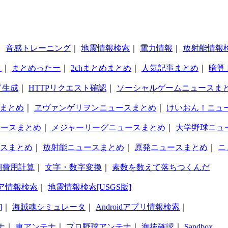
｜
音感トレーニング
｜
地震情報検索
｜
電力情報
｜
放射能情報
タ
｜
まとめったー
｜
2chまとめまとめ
｜
人気記事まとめ
｜
暗算
ド生成
｜
HTTPリクエスト確認
｜
ソーシャルゲームニュースま
まとめ
｜
ヱヴァンゲリヲンニュースまとめ
｜
けいおん！ニュ
ュースまとめ
｜
メジャーリーグニュースまとめ
｜
大学野球ニュ
スまとめ
｜
放射能ニュースまとめ
｜
原発ニュースまとめ
｜
ニ
期費用計算
｜
文字・数字変換
｜
素数を数えて落ちつくんだ
ア情報検索
｜
地震情報検索[USGS版]
]
｜
海賊魂シミュレータ
｜
Androidアプリ情報検索
｜
ナ
｜
車アンテナ
｜
プロ野球アンテナ
｜
海抜確認
｜
Sandbox