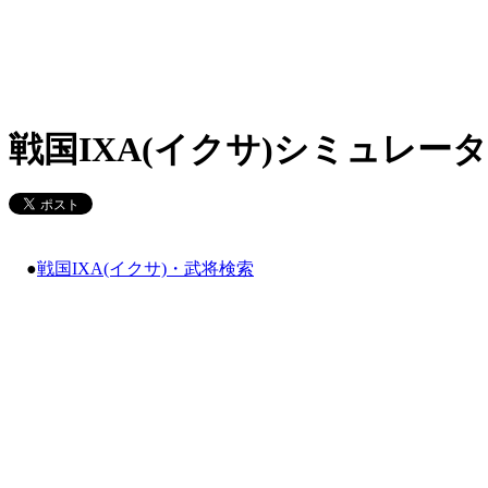
戦国IXA(イクサ)シミュレータ
●
戦国IXA(イクサ)・武将検索