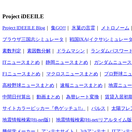
Project iDEEILE
Project IDEEILE Blog
｜
集GO!!
｜
氷菓の言霊
｜
メトロノーム
ブラウザ三国志シミュレータ
｜
戦国IXA(イクサ)シミュレー
素数判定
｜
素因数分解
｜
ドラムマシン
｜
ランダムパスワー
ITニュースまとめ
｜
静岡ニュースまとめ
｜
ガンダムニュース
F1ニュースまとめ
｜
マクロスニュースまとめ
｜
プロ野球ニ
高校野球ニュースまとめ
｜
速報ニュースまとめ
｜
地震ニュー
中間日付算出
｜
動画まとめ
｜
為替レート変換
｜
賃貸入居初
サイトカラーピッカー『色ゲッチュ!!』
｜
バルス
｜
太陽フレ
地震情報検索[Hi-net版]
｜
地震情報検索[Hi-net/リアルタイム版
幾何学メーカー
｜
アンテナサイト
｜
2chアンテナ
｜
ITアンテ