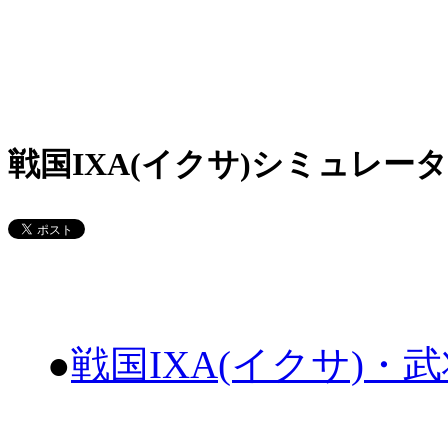
戦国IXA(イクサ)シミュレータ
●
戦国IXA(イクサ)・