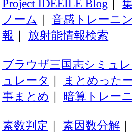
Project IDEEILE Blog
｜
集
ノーム
｜
音感トレーニ
報
｜
放射能情報検索
ブラウザ三国志シミュレ
ュレータ
｜
まとめった
事まとめ
｜
暗算トレー
素数判定
｜
素因数分解