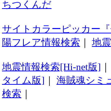
ちつくんだ
サイトカラーピッカー『
陽フレア情報検索
｜
地震
地震情報検索[Hi-net版]
タイム版]
｜
海賊魂シミ
検索
｜