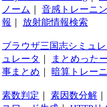
ノーム
｜
音感トレーニ
報
｜
放射能情報検索
ブラウザ三国志シミュレ
ュレータ
｜
まとめった
事まとめ
｜
暗算トレー
素数判定
｜
素因数分解