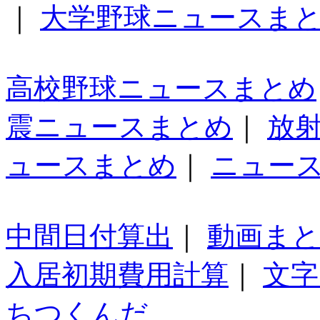
｜
大学野球ニュースま
高校野球ニュースまとめ
震ニュースまとめ
｜
放
ュースまとめ
｜
ニュー
中間日付算出
｜
動画ま
入居初期費用計算
｜
文字
ちつくんだ