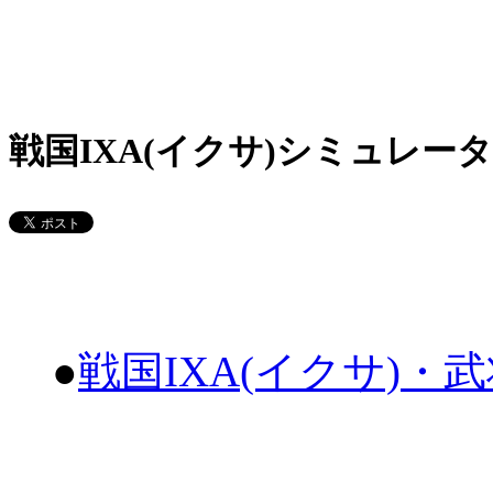
戦国IXA(イクサ)シミュレータ
●
戦国IXA(イクサ)・