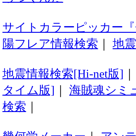
サイトカラーピッカー『
陽フレア情報検索
｜
地震
地震情報検索[Hi-net版]
タイム版]
｜
海賊魂シミ
検索
｜