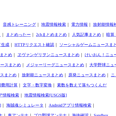
｜
音感トレーニング
｜
地震情報検索
｜
電力情報
｜
放射能情報
タ
｜
まとめったー
｜
2chまとめまとめ
｜
人気記事まとめ
｜
暗算
ド生成
｜
HTTPリクエスト確認
｜
ソーシャルゲームニュースま
まとめ
｜
ヱヴァンゲリヲンニュースまとめ
｜
けいおん！ニュ
ュースまとめ
｜
メジャーリーグニュースまとめ
｜
大学野球ニュ
スまとめ
｜
放射能ニュースまとめ
｜
原発ニュースまとめ
｜
ニ
期費用計算
｜
文字・数字変換
｜
素数を数えて落ちつくんだ
ア情報検索
｜
地震情報検索[USGS版]
]
｜
海賊魂シミュレータ
｜
Androidアプリ情報検索
｜
ナ
｜
車アンテナ
｜
プロ野球アンテナ
｜
海抜確認
｜
Sandbox