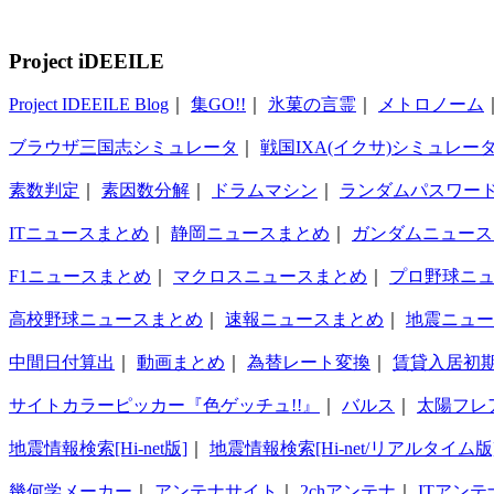
Project iDEEILE
Project IDEEILE Blog
｜
集GO!!
｜
氷菓の言霊
｜
メトロノーム
ブラウザ三国志シミュレータ
｜
戦国IXA(イクサ)シミュレー
素数判定
｜
素因数分解
｜
ドラムマシン
｜
ランダムパスワー
ITニュースまとめ
｜
静岡ニュースまとめ
｜
ガンダムニュース
F1ニュースまとめ
｜
マクロスニュースまとめ
｜
プロ野球ニ
高校野球ニュースまとめ
｜
速報ニュースまとめ
｜
地震ニュー
中間日付算出
｜
動画まとめ
｜
為替レート変換
｜
賃貸入居初
サイトカラーピッカー『色ゲッチュ!!』
｜
バルス
｜
太陽フレ
地震情報検索[Hi-net版]
｜
地震情報検索[Hi-net/リアルタイム版
幾何学メーカー
｜
アンテナサイト
｜
2chアンテナ
｜
ITアンテ