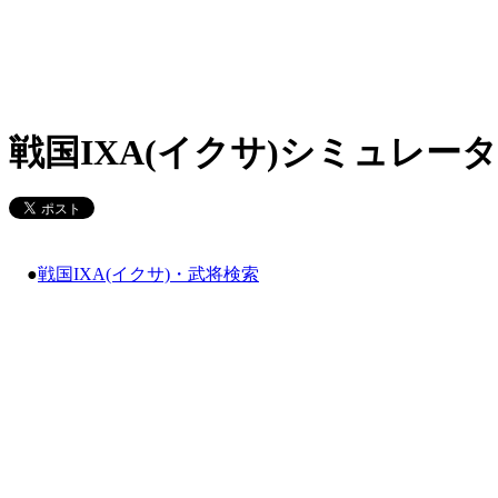
戦国IXA(イクサ)シミュレータ
●
戦国IXA(イクサ)・武将検索