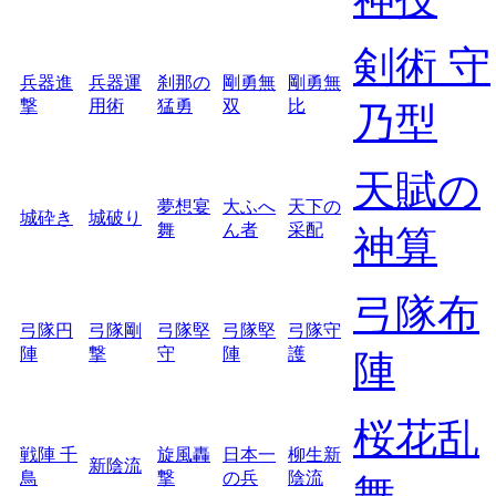
剣術 守
兵器進
兵器運
刹那の
剛勇無
剛勇無
撃
用術
猛勇
双
比
乃型
天賦の
夢想宴
大ふへ
天下の
城砕き
城破り
舞
ん者
采配
神算
弓隊布
弓隊円
弓隊剛
弓隊堅
弓隊堅
弓隊守
陣
撃
守
陣
護
陣
桜花乱
戦陣 千
旋風轟
日本一
柳生新
新陰流
鳥
撃
の兵
陰流
舞