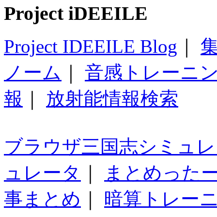
Project iDEEILE
Project IDEEILE Blog
｜
集
ノーム
｜
音感トレーニ
報
｜
放射能情報検索
ブラウザ三国志シミュレ
ュレータ
｜
まとめった
事まとめ
｜
暗算トレー