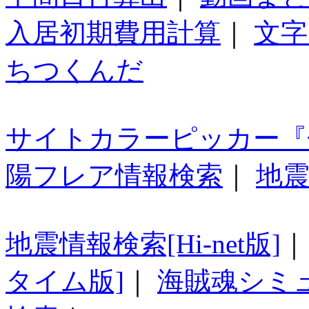
入居初期費用計算
｜
文字
ちつくんだ
サイトカラーピッカー『
陽フレア情報検索
｜
地震
地震情報検索[Hi-net版]
タイム版]
｜
海賊魂シミ