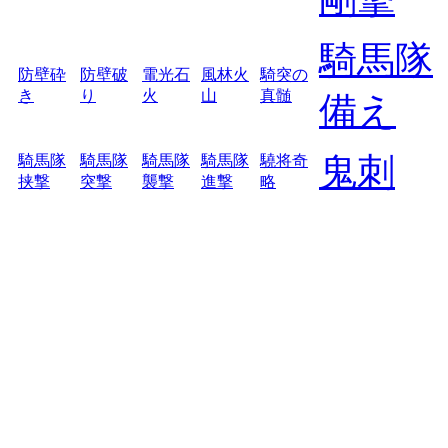
騎馬隊
防壁砕
防壁破
電光石
風林火
騎突の
き
り
火
山
真髄
備え
鬼刺
騎馬隊
騎馬隊
騎馬隊
騎馬隊
驍将奇
挟撃
突撃
襲撃
進撃
略