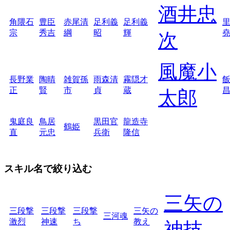
酒井忠
角隈石
豊臣
赤尾清
足利義
足利義
宗
秀吉
綱
昭
輝
次
風魔小
長野業
陶晴
雑賀孫
雨森清
霧隠才
正
賢
市
貞
蔵
太郎
鬼庭良
鳥居
黒田官
龍造寺
鶴姫
直
元忠
兵衛
隆信
スキル名で絞り込む
三矢の
三段撃
三段撃
三段撃
三矢の
三河魂
激烈
神速
ち
教え
神技