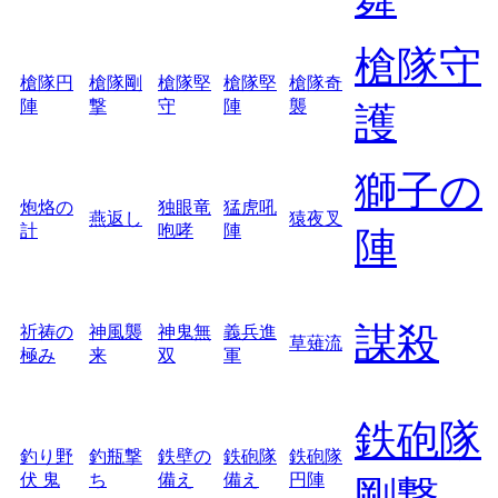
槍隊守
槍隊円
槍隊剛
槍隊堅
槍隊堅
槍隊奇
陣
撃
守
陣
襲
護
獅子の
炮烙の
独眼竜
猛虎吼
燕返し
猿夜叉
計
咆哮
陣
陣
謀殺
祈祷の
神風襲
神鬼無
義兵進
草薙流
極み
来
双
軍
鉄砲隊
釣り野
釣瓶撃
鉄壁の
鉄砲隊
鉄砲隊
伏 鬼
ち
備え
備え
円陣
剛撃