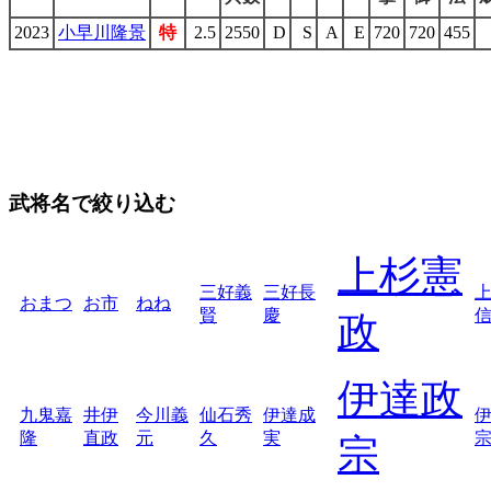
2023
小早川隆景
特
2.5
2550
D
S
A
E
720
720
455
武将名で絞り込む
上杉憲
三好義
三好長
おまつ
お市
ねね
賢
慶
政
伊達政
九鬼嘉
井伊
今川義
仙石秀
伊達成
隆
直政
元
久
実
宗