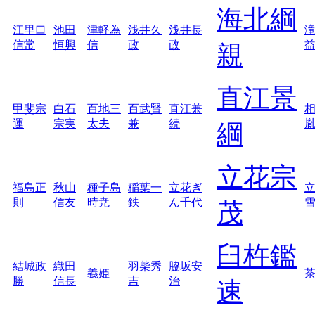
海北綱
江里口
池田
津軽為
浅井久
浅井長
信常
恒興
信
政
政
親
直江景
甲斐宗
白石
百地三
百武賢
直江兼
運
宗実
太夫
兼
続
綱
立花宗
福島正
秋山
種子島
稲葉一
立花ぎ
則
信友
時尭
鉄
ん千代
茂
臼杵鑑
結城政
織田
羽柴秀
脇坂安
義姫
勝
信長
吉
治
速