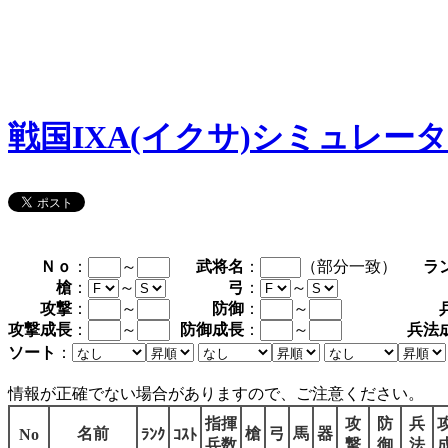
戦国IXA(イクサ)シミュレー
Ｎｏ
：
～
武将名
：
（部分一致）
ラ
槍
：
～
弓
：
～
攻撃
：
～
防御
：
～
攻撃成長
：
～
防御成長
：
～
兵法
ソート
：
情報が正確でない場合がありますので、ご注意ください。
指揮
攻
防
兵
名前
槍
弓
馬
器
No
ﾗﾝｸ
ｺｽﾄ
兵数
撃
御
法