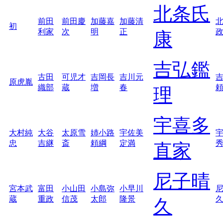
北条氏
前田
前田慶
加藤嘉
加藤清
初
利家
次
明
正
康
吉弘鑑
古田
可児才
吉岡長
吉川元
原虎胤
織部
蔵
増
春
理
宇喜多
大村純
大谷
太原雪
姉小路
宇佐美
忠
吉継
斎
頼綱
定満
直家
尼子晴
宮本武
富田
小山田
小島弥
小早川
蔵
重政
信茂
太郎
隆景
久