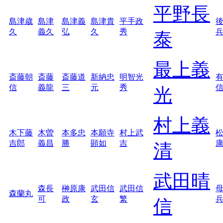
平野長
島津歳
島津
島津義
島津貴
平手政
久
義久
弘
久
秀
泰
最上義
斎藤朝
斎藤
斎藤道
新納忠
明智光
信
義龍
三
元
秀
光
村上義
木下藤
木曽
本多忠
本願寺
村上武
吉郎
義昌
勝
顕如
吉
清
武田晴
森長
榊原康
武田信
武田信
森蘭丸
可
政
玄
繁
信