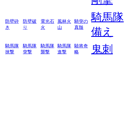
騎馬隊
防壁砕
防壁破
電光石
風林火
騎突の
き
り
火
山
真髄
備え
鬼刺
騎馬隊
騎馬隊
騎馬隊
騎馬隊
驍将奇
挟撃
突撃
襲撃
進撃
略