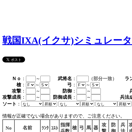
戦国IXA(イクサ)シミュレー
Ｎｏ
：
～
武将名
：
（部分一致）
ラ
槍
：
～
弓
：
～
攻撃
：
～
防御
：
～
攻撃成長
：
～
防御成長
：
～
兵法
ソート
：
情報が正確でない場合がありますので、ご注意ください。
指揮
攻
防
兵
名前
槍
弓
馬
器
No
ﾗﾝｸ
ｺｽﾄ
兵数
撃
御
法