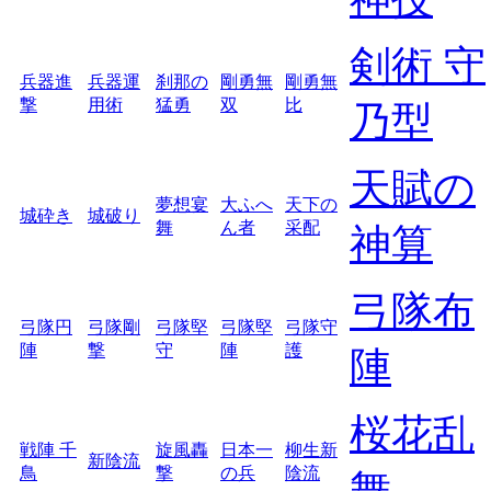
剣術 守
兵器進
兵器運
刹那の
剛勇無
剛勇無
撃
用術
猛勇
双
比
乃型
天賦の
夢想宴
大ふへ
天下の
城砕き
城破り
舞
ん者
采配
神算
弓隊布
弓隊円
弓隊剛
弓隊堅
弓隊堅
弓隊守
陣
撃
守
陣
護
陣
桜花乱
戦陣 千
旋風轟
日本一
柳生新
新陰流
鳥
撃
の兵
陰流
舞