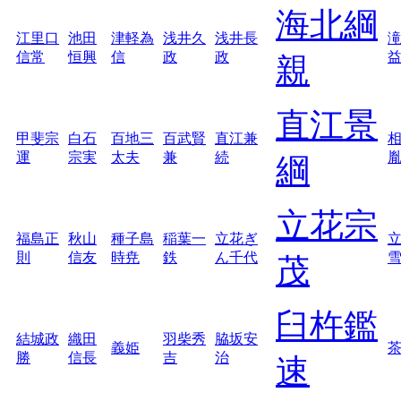
海北綱
江里口
池田
津軽為
浅井久
浅井長
信常
恒興
信
政
政
親
直江景
甲斐宗
白石
百地三
百武賢
直江兼
運
宗実
太夫
兼
続
綱
立花宗
福島正
秋山
種子島
稲葉一
立花ぎ
則
信友
時尭
鉄
ん千代
茂
臼杵鑑
結城政
織田
羽柴秀
脇坂安
義姫
勝
信長
吉
治
速