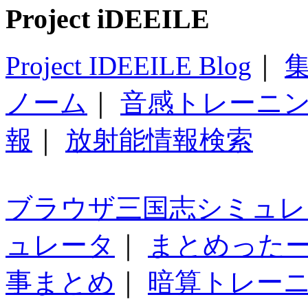
Project iDEEILE
Project IDEEILE Blog
｜
集
ノーム
｜
音感トレーニ
報
｜
放射能情報検索
ブラウザ三国志シミュレ
ュレータ
｜
まとめった
事まとめ
｜
暗算トレー