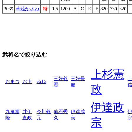
3039
草薙かさね
特
1.5
1200
A
C
E
F
820
730
320
武将名で絞り込む
上杉憲
三好義
三好長
おまつ
お市
ねね
賢
慶
政
伊達政
九鬼嘉
井伊
今川義
仙石秀
伊達成
隆
直政
元
久
実
宗