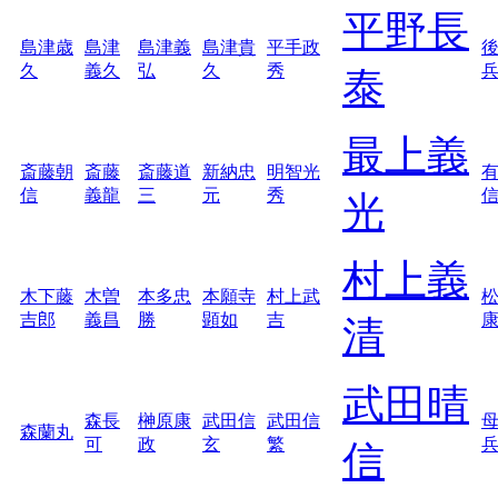
平野長
島津歳
島津
島津義
島津貴
平手政
久
義久
弘
久
秀
泰
最上義
斎藤朝
斎藤
斎藤道
新納忠
明智光
信
義龍
三
元
秀
光
村上義
木下藤
木曽
本多忠
本願寺
村上武
吉郎
義昌
勝
顕如
吉
清
武田晴
森長
榊原康
武田信
武田信
森蘭丸
可
政
玄
繁
信