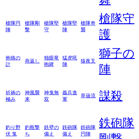
槍隊守
槍隊円
槍隊剛
槍隊堅
槍隊堅
槍隊奇
陣
撃
守
陣
襲
護
獅子の
炮烙の
独眼竜
猛虎吼
燕返し
猿夜叉
計
咆哮
陣
陣
謀殺
祈祷の
神風襲
神鬼無
義兵進
草薙流
極み
来
双
軍
鉄砲隊
釣り野
釣瓶撃
鉄壁の
鉄砲隊
鉄砲隊
伏 鬼
ち
備え
備え
円陣
剛撃