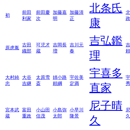
北条氏
前田
前田慶
加藤嘉
加藤清
初
利家
次
明
正
康
吉弘鑑
古田
可児才
吉岡長
吉川元
原虎胤
織部
蔵
増
春
理
宇喜多
大村純
大谷
太原雪
姉小路
宇佐美
忠
吉継
斎
頼綱
定満
直家
尼子晴
宮本武
富田
小山田
小島弥
小早川
蔵
重政
信茂
太郎
隆景
久