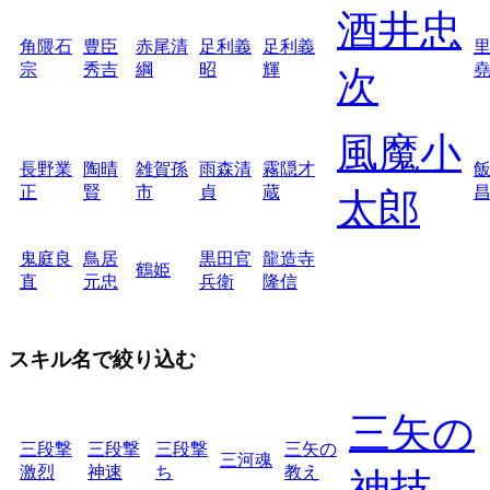
酒井忠
角隈石
豊臣
赤尾清
足利義
足利義
宗
秀吉
綱
昭
輝
次
風魔小
長野業
陶晴
雑賀孫
雨森清
霧隠才
正
賢
市
貞
蔵
太郎
鬼庭良
鳥居
黒田官
龍造寺
鶴姫
直
元忠
兵衛
隆信
スキル名で絞り込む
三矢の
三段撃
三段撃
三段撃
三矢の
三河魂
激烈
神速
ち
教え
神技