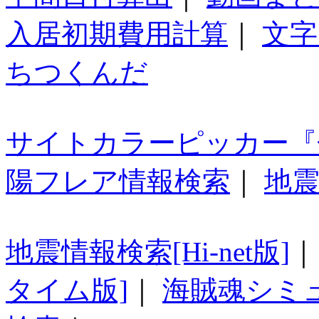
入居初期費用計算
｜
文字
ちつくんだ
サイトカラーピッカー『
陽フレア情報検索
｜
地震
地震情報検索[Hi-net版]
タイム版]
｜
海賊魂シミ