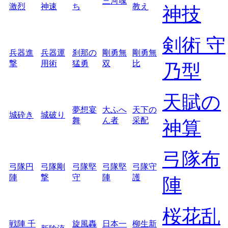
三河魂
激烈
神速
ち
教え
神技
剣術 守
兵器進
兵器運
刹那の
剛勇無
剛勇無
撃
用術
猛勇
双
比
乃型
天賦の
夢想宴
大ふへ
天下の
城砕き
城破り
舞
ん者
采配
神算
弓隊布
弓隊円
弓隊剛
弓隊堅
弓隊堅
弓隊守
陣
撃
守
陣
護
陣
桜花乱
戦陣 千
旋風轟
日本一
柳生新