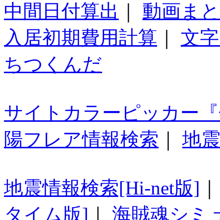
中間日付算出
｜
動画ま
入居初期費用計算
｜
文字
ちつくんだ
サイトカラーピッカー『
陽フレア情報検索
｜
地震
地震情報検索[Hi-net版]
タイム版]
｜
海賊魂シミ