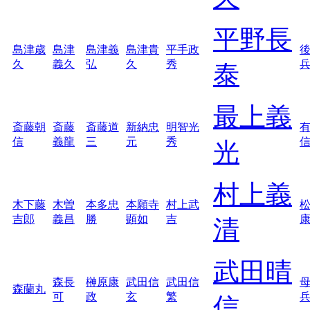
平野長
島津歳
島津
島津義
島津貴
平手政
久
義久
弘
久
秀
泰
最上義
斎藤朝
斎藤
斎藤道
新納忠
明智光
信
義龍
三
元
秀
光
村上義
木下藤
木曽
本多忠
本願寺
村上武
吉郎
義昌
勝
顕如
吉
清
武田晴
森長
榊原康
武田信
武田信
森蘭丸
可
政
玄
繁
信