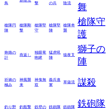
新陰流
鳥
撃
の兵
陰流
舞
槍隊守
槍隊円
槍隊剛
槍隊堅
槍隊堅
槍隊奇
陣
撃
守
陣
襲
護
獅子の
炮烙の
独眼竜
猛虎吼
燕返し
猿夜叉
計
咆哮
陣
陣
謀殺
祈祷の
神風襲
神鬼無
義兵進
草薙流
極み
来
双
軍
鉄砲隊
釣り野
釣瓶撃
鉄壁の
鉄砲隊
鉄砲隊