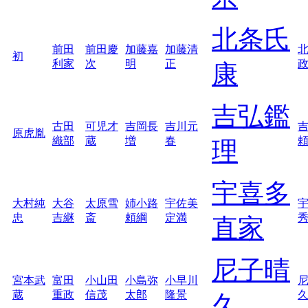
北条氏
前田
前田慶
加藤嘉
加藤清
初
利家
次
明
正
康
吉弘鑑
古田
可児才
吉岡長
吉川元
原虎胤
織部
蔵
増
春
理
宇喜多
大村純
大谷
太原雪
姉小路
宇佐美
忠
吉継
斎
頼綱
定満
直家
尼子晴
宮本武
富田
小山田
小島弥
小早川
蔵
重政
信茂
太郎
隆景
久