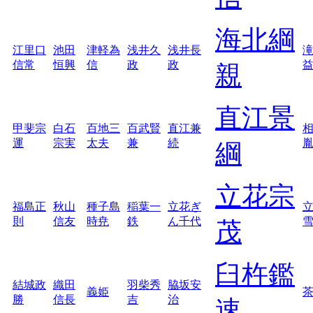
海北綱
江里口
池田
津軽為
浅井久
浅井長
信常
恒興
信
政
政
親
直江景
甲斐宗
白石
百地三
百武賢
直江兼
運
宗実
太夫
兼
続
綱
立花宗
福島正
秋山
種子島
稲葉一
立花ぎ
則
信友
時尭
鉄
ん千代
茂
臼杵鑑
結城政
織田
羽柴秀
脇坂安
義姫
勝
信長
吉
治
速