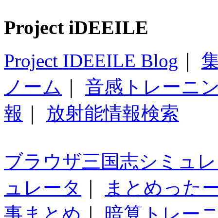
Project iDEEILE
Project IDEEILE Blog
｜
集
ノーム
｜
音感トレーニ
報
｜
放射能情報検索
ブラウザ三国志シミュレ
ュレータ
｜
まとめった
事まとめ
｜
暗算トレー