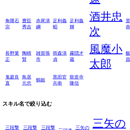
酒井忠
角隈石
豊臣
赤尾清
足利義
足利義
宗
秀吉
綱
昭
輝
次
風魔小
長野業
陶晴
雑賀孫
雨森清
霧隠才
正
賢
市
貞
蔵
太郎
鬼庭良
鳥居
黒田官
龍造寺
鶴姫
直
元忠
兵衛
隆信
スキル名で絞り込む
三矢の
三段撃
三段撃
三段撃
三矢の