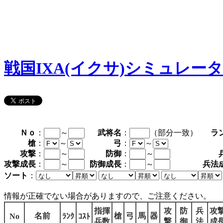
戦国IXA(イクサ)シミュレー
Ｎｏ
：
～
武将名
：
（部分一致）
ラ
槍
：
～
弓
：
～
攻撃
：
～
防御
：
～
攻撃成長
：
～
防御成長
：
～
兵法
ソート
：
情報が正確でない場合がありますので、ご注意ください。
指揮
攻
防
兵
攻
名前
槍
弓
馬
器
No
ﾗﾝｸ
ｺｽﾄ
兵数
撃
御
法
成