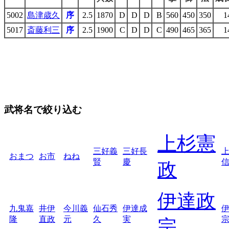
5002
島津歳久
序
2.5
1870
D
D
D
B
560
450
350
1
5017
斎藤利三
序
2.5
1900
C
D
D
C
490
465
365
1
武将名で絞り込む
上杉憲
三好義
三好長
おまつ
お市
ねね
賢
慶
政
伊達政
九鬼嘉
井伊
今川義
仙石秀
伊達成
隆
直政
元
久
実
宗