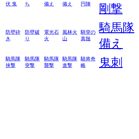
伏 鬼
ち
備え
備え
円陣
剛撃
騎馬隊
防壁砕
防壁破
電光石
風林火
騎突の
き
り
火
山
真髄
備え
鬼刺
騎馬隊
騎馬隊
騎馬隊
騎馬隊
驍将奇
挟撃
突撃
襲撃
進撃
略