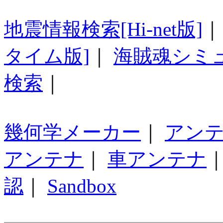
地震情報検索[Hi-net版]
タイム版]
｜
海賊魂シミ
検索
｜
幾何学メーカー
｜
アン
アンテナ
｜
車アンテナ
認
｜
Sandbox