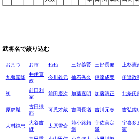
武将名で絞り込む
おまつ
お市
ねね
三好義賢
三好長慶
上杉憲
井伊直
九鬼嘉隆
今川義元
仙石秀久
伊達成実
伊達政
政
前田利
初
前田慶次
加藤嘉明
加藤清正
北条氏
家
古田織
原虎胤
可児才蔵
吉岡長増
吉川元春
吉弘鑑
部
大谷吉
姉小路頼
宇佐美定
宇喜多
大村純忠
太原雪斎
継
綱
満
家
富田重
小山田信
小島弥太
小早川隆