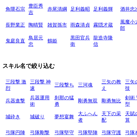
豊臣秀
角隈石宗
赤尾清綱
足利義昭
足利義輝
酒井忠
吉
風魔小
長野業正
陶晴賢
雑賀孫市
雨森清貞
霧隠才蔵
郎
鳥居元
黒田官兵
龍造寺隆
鬼庭良直
鶴姫
忠
衛
信
スキル名で絞り込む
三段撃 激
三段撃 神
三矢の教
三矢
三段撃ち
三河魂
烈
速
え
技
兵器運用
刹那の猛
剣術
兵器進撃
剛勇無双
剛勇無比
術
勇
型
大ふへん
天下の采
天賦
城砕き
城破り
夢想宴舞
者
配
算
弓隊円陣
弓隊剛撃
弓隊堅守
弓隊堅陣
弓隊守護
弓隊