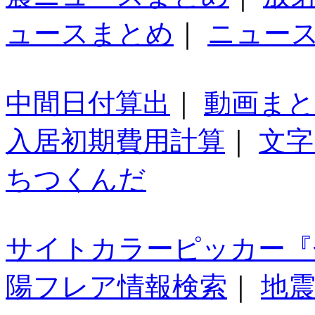
ュースまとめ
｜
ニュー
中間日付算出
｜
動画ま
入居初期費用計算
｜
文字
ちつくんだ
サイトカラーピッカー『
陽フレア情報検索
｜
地震