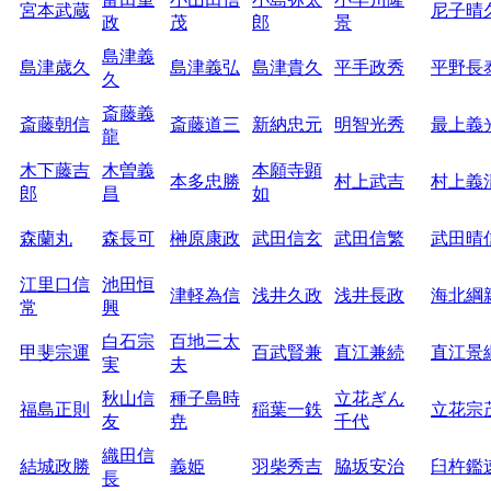
宮本武蔵
尼子晴
政
茂
郎
景
島津義
島津歳久
島津義弘
島津貴久
平手政秀
平野長
久
斎藤義
斎藤朝信
斎藤道三
新納忠元
明智光秀
最上義
龍
木下藤吉
木曽義
本願寺顕
本多忠勝
村上武吉
村上義
郎
昌
如
森蘭丸
森長可
榊原康政
武田信玄
武田信繁
武田晴
江里口信
池田恒
津軽為信
浅井久政
浅井長政
海北綱
常
興
白石宗
百地三太
甲斐宗運
百武賢兼
直江兼続
直江景
実
夫
秋山信
種子島時
立花ぎん
福島正則
稲葉一鉄
立花宗
友
尭
千代
織田信
結城政勝
義姫
羽柴秀吉
脇坂安治
臼杵鑑
長