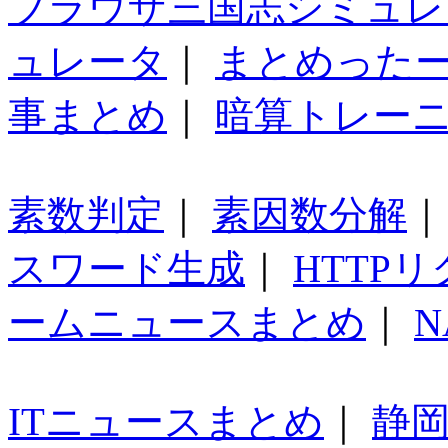
ブラウザ三国志シミュレ
ュレータ
｜
まとめった
事まとめ
｜
暗算トレー
素数判定
｜
素因数分解
スワード生成
｜
HTTP
ームニュースまとめ
｜
N
ITニュースまとめ
｜
静