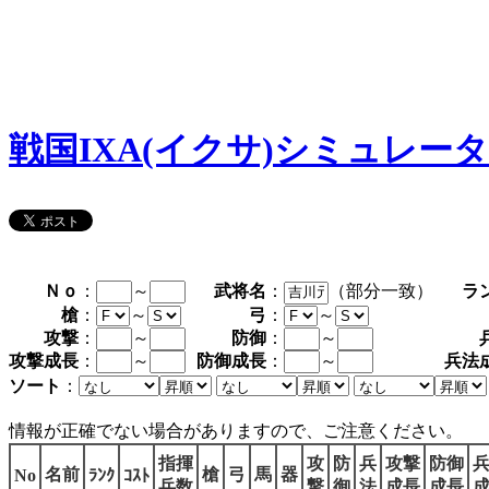
戦国IXA(イクサ)シミュレー
Ｎｏ
：
～
武将名
：
（部分一致）
ラ
槍
：
～
弓
：
～
攻撃
：
～
防御
：
～
攻撃成長
：
～
防御成長
：
～
兵法
ソート
：
情報が正確でない場合がありますので、ご注意ください。
指揮
攻
防
兵
攻撃
防御
名前
槍
弓
馬
器
No
ﾗﾝｸ
ｺｽﾄ
兵数
撃
御
法
成長
成長