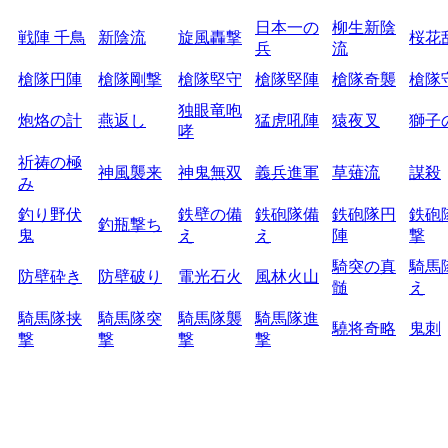
日本一の
柳生新陰
戦陣 千鳥
新陰流
旋風轟撃
桜花
兵
流
槍隊円陣
槍隊剛撃
槍隊堅守
槍隊堅陣
槍隊奇襲
槍隊
独眼竜咆
炮烙の計
燕返し
猛虎吼陣
猿夜叉
獅子
哮
祈祷の極
神風襲来
神鬼無双
義兵進軍
草薙流
謀殺
み
釣り野伏
鉄壁の備
鉄砲隊備
鉄砲隊円
鉄砲
釣瓶撃ち
鬼
え
え
陣
撃
騎突の真
騎馬
防壁砕き
防壁破り
電光石火
風林火山
髄
え
騎馬隊挟
騎馬隊突
騎馬隊襲
騎馬隊進
驍将奇略
鬼刺
撃
撃
撃
撃