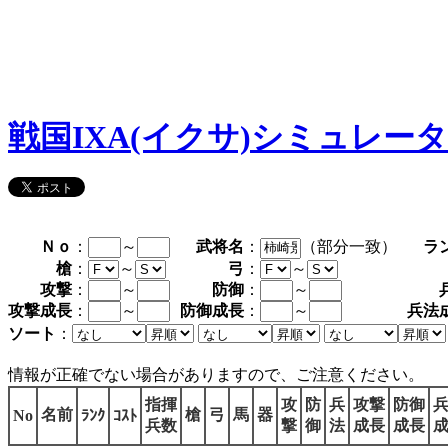
戦国IXA(イクサ)シミュレー
Ｎｏ
：
～
武将名
：
（部分一致）
ラ
槍
：
～
弓
：
～
攻撃
：
～
防御
：
～
攻撃成長
：
～
防御成長
：
～
兵法
ソート
：
情報が正確でない場合がありますので、ご注意ください。
指揮
攻
防
兵
攻撃
防御
名前
槍
弓
馬
器
No
ﾗﾝｸ
ｺｽﾄ
兵数
撃
御
法
成長
成長