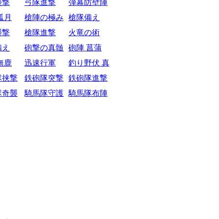
襲撃
弓隊進撃
弾幕防壁陣
弧月
槍陣の極み
槍隊備え
襲撃
槍隊進撃
火竜の術
備え
砲撃の真髄
砲陣 菖蒲
無鹿
迅速行軍
釣り野伏 真
隊挟撃
鉄砲隊突撃
鉄砲隊進撃
隊奇襲
騎馬隊守護
騎馬隊布陣