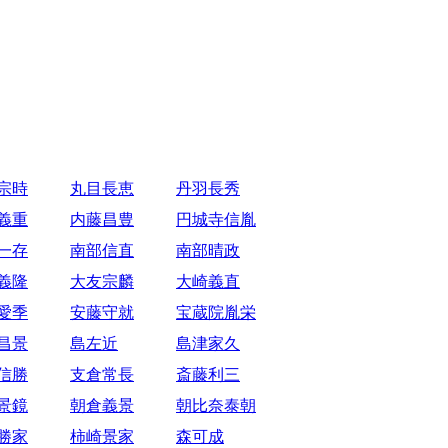
宗時
丸目長恵
丹羽長秀
義重
内藤昌豊
円城寺信胤
一存
南部信直
南部晴政
義隆
大友宗麟
大崎義直
愛季
安藤守就
宝蔵院胤栄
昌景
島左近
島津家久
信勝
支倉常長
斎藤利三
景鏡
朝倉義景
朝比奈泰朝
勝家
柿崎景家
森可成