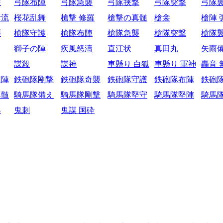
護
弓隊布陣
弓隊急襲
弓隊挟撃
弓隊突撃
弓隊
陰流
桜花乱舞
槍撃 修羅
槍撃の真髄
槍衾
槍陣 
襲
槍隊守護
槍隊布陣
槍隊急襲
槍隊突撃
槍隊
獅子の陣
疾風怒濤
直江状
真田丸
矢雨
謀殺
謀神
車懸り 白狐
車懸り 軍神
轟音 
円陣
鉄砲隊剛撃
鉄砲隊奇襲
鉄砲隊守護
鉄砲隊布陣
鉄砲
真髄
騎馬隊備え
騎馬隊剛撃
騎馬隊堅守
騎馬隊堅陣
騎馬
略
鬼刺
鬼謀 国砕