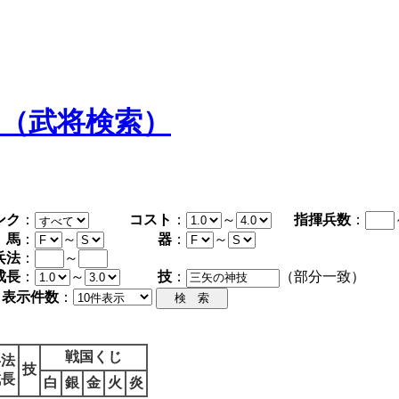
タ（武将検索）
ンク
：
コスト
：
～
指揮兵数
：
馬
：
～
器
：
～
兵法
：
～
成長
：
～
技
：
（部分一致）
表示件数
：
戦国くじ
兵法
技
成長
白
銀
金
火
炎