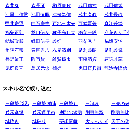
森蘭丸
森長可
榊原康政
武田信玄
武田信繁
江里口信常
池田恒興
津軽為信
浅井久政
浅井長政
甲斐宗運
白石宗実
百地三太夫
百武賢兼
直江兼続
福島正則
秋山信友
種子島時尭
稲葉一鉄
立花ぎん千
結城政勝
織田信長
義姫
羽柴秀吉
脇坂安治
角隈石宗
豊臣秀吉
赤尾清綱
足利義昭
足利義輝
長野業正
陶晴賢
雑賀孫市
雨森清貞
霧隠才蔵
鬼庭良直
鳥居元忠
鶴姫
黒田官兵衛
龍造寺隆信
スキル名で絞り込む
三段撃 激烈
三段撃 神速
三段撃ち
三河魂
三矢の
兵器進撃
兵器運用術
刹那の猛勇
剛勇無双
剛勇無
城砕き
城破り
夢想宴舞
大ふへん者
天下の