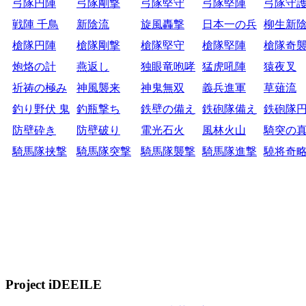
弓隊円陣
弓隊剛撃
弓隊堅守
弓隊堅陣
弓隊守
戦陣 千鳥
新陰流
旋風轟撃
日本一の兵
柳生新
槍隊円陣
槍隊剛撃
槍隊堅守
槍隊堅陣
槍隊奇
炮烙の計
燕返し
独眼竜咆哮
猛虎吼陣
猿夜叉
祈祷の極み
神風襲来
神鬼無双
義兵進軍
草薙流
釣り野伏 鬼
釣瓶撃ち
鉄壁の備え
鉄砲隊備え
鉄砲隊
防壁砕き
防壁破り
電光石火
風林火山
騎突の
騎馬隊挟撃
騎馬隊突撃
騎馬隊襲撃
騎馬隊進撃
驍将奇
Project iDEEILE