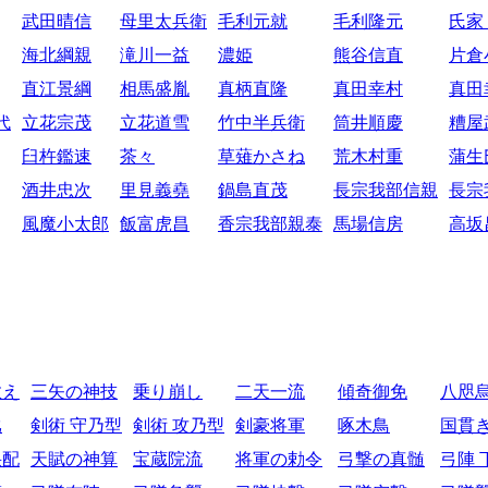
武田晴信
母里太兵衛
毛利元就
毛利隆元
氏家
海北綱親
滝川一益
濃姫
熊谷信直
片倉
直江景綱
相馬盛胤
真柄直隆
真田幸村
真田
代
立花宗茂
立花道雪
竹中半兵衛
筒井順慶
糟屋
臼杵鑑速
茶々
草薙かさね
荒木村重
蒲生
酒井忠次
里見義堯
鍋島直茂
長宗我部信親
長宗
風魔小太郎
飯富虎昌
香宗我部親泰
馬場信房
高坂
教え
三矢の神技
乗り崩し
二天一流
傾奇御免
八咫
比
剣術 守乃型
剣術 攻乃型
剣豪将軍
啄木鳥
国貫
采配
天賦の神算
宝蔵院流
将軍の勅令
弓撃の真髄
弓陣 