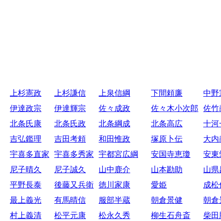
上杉憲政
上杉謙信
上泉信綱
下間頼廉
中野
伊達政宗
伊達輝宗
佐々成政
佐々木小次郎
佐竹
北条氏康
北条氏政
北条綱成
北条高広
十河
吉弘鑑理
吉田考頼
和田惟政
塚原卜伝
大内
宇喜多直家
宇喜多秀家
宇都宮広綱
安国寺恵瓊
安東
尼子晴久
尼子誠久
山中鹿介
山本勘助
山県
平野長泰
後藤又兵衛
徳川家康
愛姫
成松
最上義光
有馬晴信
服部半蔵
朝倉景健
朝倉
村上義清
松平元康
松永久秀
柳生石舟斎
柴田