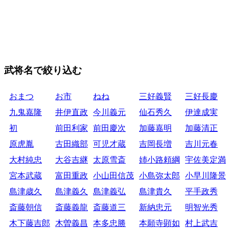
武将名で絞り込む
おまつ
お市
ねね
三好義賢
三好長慶
九鬼嘉隆
井伊直政
今川義元
仙石秀久
伊達成実
初
前田利家
前田慶次
加藤嘉明
加藤清正
原虎胤
古田織部
可児才蔵
吉岡長増
吉川元春
大村純忠
大谷吉継
太原雪斎
姉小路頼綱
宇佐美定満
宮本武蔵
富田重政
小山田信茂
小島弥太郎
小早川隆景
島津歳久
島津義久
島津義弘
島津貴久
平手政秀
斎藤朝信
斎藤義龍
斎藤道三
新納忠元
明智光秀
木下藤吉郎
木曽義昌
本多忠勝
本願寺顕如
村上武吉