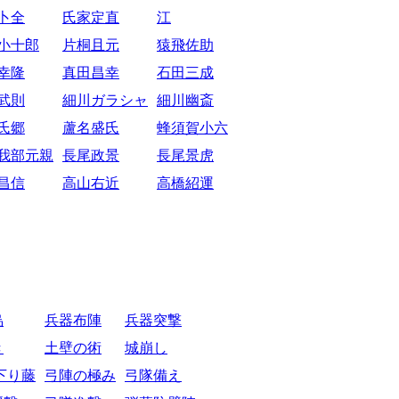
卜全
氏家定直
江
小十郎
片桐且元
猿飛佐助
幸隆
真田昌幸
石田三成
武則
細川ガラシャ
細川幽斎
氏郷
蘆名盛氏
蜂須賀小六
我部元親
長尾政景
長尾景虎
昌信
高山右近
高橋紹運
烏
兵器布陣
兵器突撃
き
土壁の術
城崩し
下り藤
弓陣の極み
弓隊備え