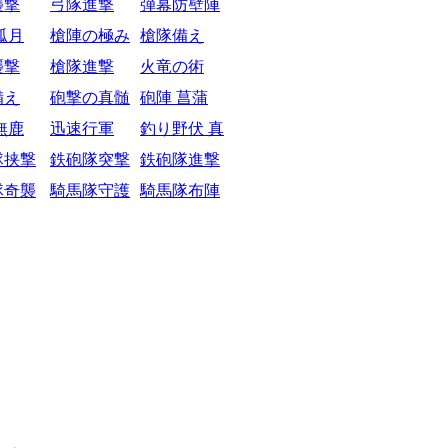
襲撃
弓隊進撃
弾幕防壁陣
弧月
槍陣の極み
槍隊備え
襲撃
槍隊進撃
火竜の術
備え
砲撃の真髄
砲陣 菖蒲
無鹿
迅速行軍
釣り野伏 真
隊挟撃
鉄砲隊突撃
鉄砲隊進撃
隊奇襲
騎馬隊守護
騎馬隊布陣