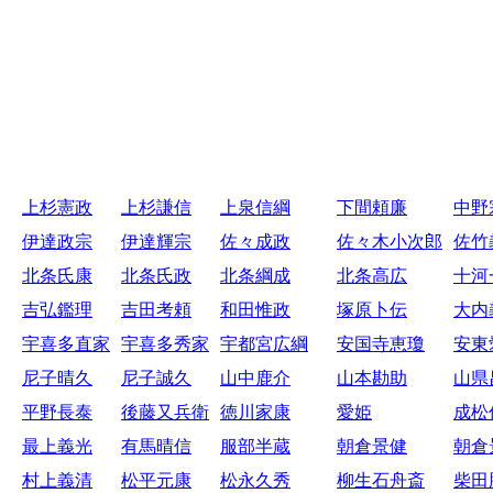
上杉憲政
上杉謙信
上泉信綱
下間頼廉
中野
伊達政宗
伊達輝宗
佐々成政
佐々木小次郎
佐竹
北条氏康
北条氏政
北条綱成
北条高広
十河
吉弘鑑理
吉田考頼
和田惟政
塚原卜伝
大内
宇喜多直家
宇喜多秀家
宇都宮広綱
安国寺恵瓊
安東
尼子晴久
尼子誠久
山中鹿介
山本勘助
山県
平野長泰
後藤又兵衛
徳川家康
愛姫
成松
最上義光
有馬晴信
服部半蔵
朝倉景健
朝倉
村上義清
松平元康
松永久秀
柳生石舟斎
柴田