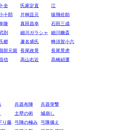
卜全
氏家定直
江
小十郎
片桐且元
猿飛佐助
幸隆
真田昌幸
石田三成
武則
細川ガラシャ
細川幽斎
氏郷
蘆名盛氏
蜂須賀小六
我部元親
長尾政景
長尾景虎
昌信
高山右近
高橋紹運
烏
兵器布陣
兵器突撃
き
土壁の術
城崩し
下り藤
弓陣の極み
弓隊備え