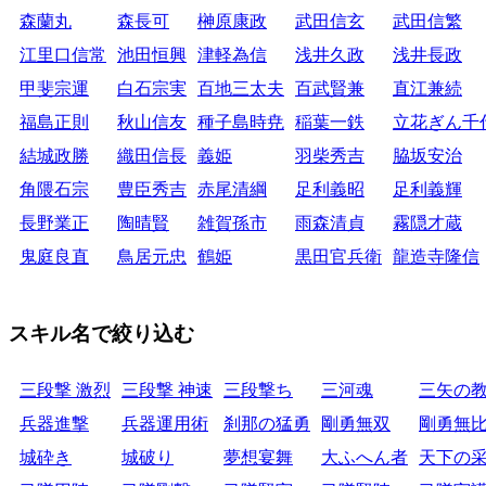
森蘭丸
森長可
榊原康政
武田信玄
武田信繁
江里口信常
池田恒興
津軽為信
浅井久政
浅井長政
甲斐宗運
白石宗実
百地三太夫
百武賢兼
直江兼続
福島正則
秋山信友
種子島時尭
稲葉一鉄
立花ぎん千
結城政勝
織田信長
義姫
羽柴秀吉
脇坂安治
角隈石宗
豊臣秀吉
赤尾清綱
足利義昭
足利義輝
長野業正
陶晴賢
雑賀孫市
雨森清貞
霧隠才蔵
鬼庭良直
鳥居元忠
鶴姫
黒田官兵衛
龍造寺隆信
スキル名で絞り込む
三段撃 激烈
三段撃 神速
三段撃ち
三河魂
三矢の
兵器進撃
兵器運用術
刹那の猛勇
剛勇無双
剛勇無
城砕き
城破り
夢想宴舞
大ふへん者
天下の