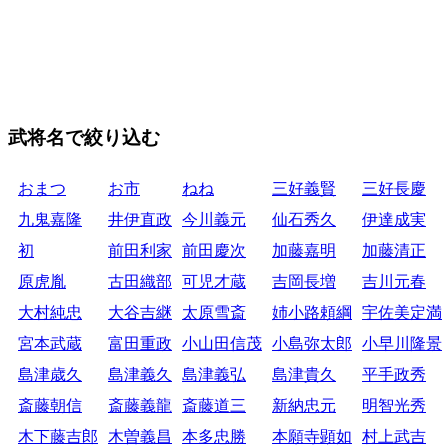
武将名で絞り込む
おまつ
お市
ねね
三好義賢
三好長慶
九鬼嘉隆
井伊直政
今川義元
仙石秀久
伊達成実
初
前田利家
前田慶次
加藤嘉明
加藤清正
原虎胤
古田織部
可児才蔵
吉岡長増
吉川元春
大村純忠
大谷吉継
太原雪斎
姉小路頼綱
宇佐美定満
宮本武蔵
富田重政
小山田信茂
小島弥太郎
小早川隆景
島津歳久
島津義久
島津義弘
島津貴久
平手政秀
斎藤朝信
斎藤義龍
斎藤道三
新納忠元
明智光秀
木下藤吉郎
木曽義昌
本多忠勝
本願寺顕如
村上武吉