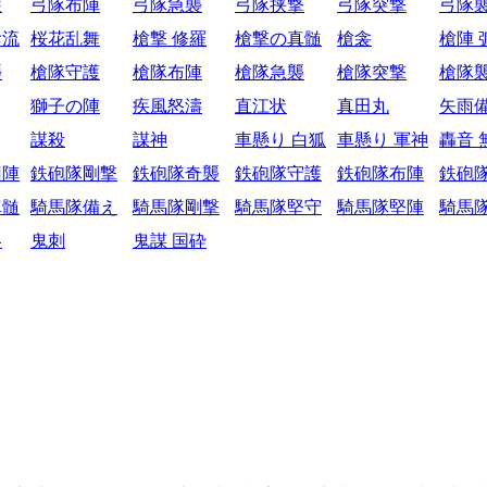
護
弓隊布陣
弓隊急襲
弓隊挟撃
弓隊突撃
弓隊
陰流
桜花乱舞
槍撃 修羅
槍撃の真髄
槍衾
槍陣 
襲
槍隊守護
槍隊布陣
槍隊急襲
槍隊突撃
槍隊
獅子の陣
疾風怒濤
直江状
真田丸
矢雨
謀殺
謀神
車懸り 白狐
車懸り 軍神
轟音 
円陣
鉄砲隊剛撃
鉄砲隊奇襲
鉄砲隊守護
鉄砲隊布陣
鉄砲
真髄
騎馬隊備え
騎馬隊剛撃
騎馬隊堅守
騎馬隊堅陣
騎馬
略
鬼刺
鬼謀 国砕