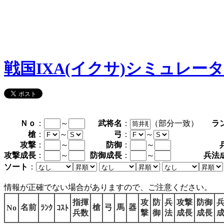
戦国IXA(イクサ)シミュレー
Ｎｏ
：
～
武将名
：
（部分一致）
ラ
槍
：
～
弓
：
～
攻撃
：
～
防御
：
～
攻撃成長
：
～
防御成長
：
～
兵法
ソート
：
情報が正確でない場合がありますので、ご注意ください。
指揮
攻
防
兵
攻撃
防御
名前
槍
弓
馬
器
No
ﾗﾝｸ
ｺｽﾄ
兵数
撃
御
法
成長
成長