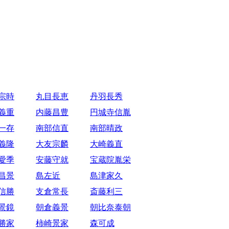
宗時
丸目長恵
丹羽長秀
義重
内藤昌豊
円城寺信胤
一存
南部信直
南部晴政
義隆
大友宗麟
大崎義直
愛季
安藤守就
宝蔵院胤栄
昌景
島左近
島津家久
信勝
支倉常長
斎藤利三
景鏡
朝倉義景
朝比奈泰朝
勝家
柿崎景家
森可成