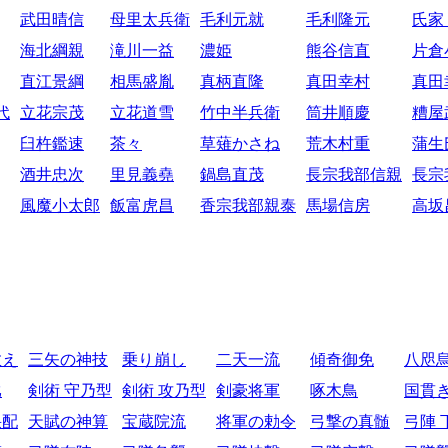
武田晴信
母里太兵衛
毛利元就
毛利隆元
氏家
海北綱親
滝川一益
濃姫
熊谷信直
片倉
直江景綱
相馬盛胤
真柄直隆
真田幸村
真田
代
立花宗茂
立花道雪
竹中半兵衛
筒井順慶
糟屋
臼杵鑑速
茶々
草薙かさね
荒木村重
蒲生
酒井忠次
里見義堯
鍋島直茂
長宗我部信親
長宗
風魔小太郎
飯富虎昌
香宗我部親泰
馬場信房
高坂
教え
三矢の神技
乗り崩し
二天一流
傾奇御免
八咫
比
剣術 守乃型
剣術 攻乃型
剣豪将軍
啄木鳥
国貫
采配
天賦の神算
宝蔵院流
将軍の勅令
弓撃の真髄
弓陣 