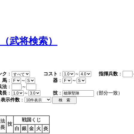
タ（武将検索）
ンク
：
コスト
：
～
指揮兵数
：
馬
：
～
器
：
～
兵法
：
～
成長
：
～
技
：
（部分一致）
表示件数
：
戦国くじ
兵法
技
成長
白
銀
金
火
炎