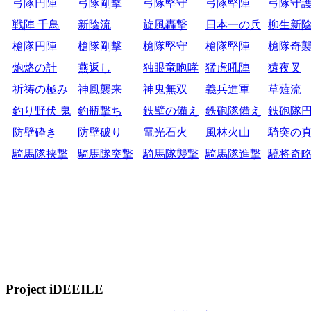
弓隊円陣
弓隊剛撃
弓隊堅守
弓隊堅陣
弓隊守
戦陣 千鳥
新陰流
旋風轟撃
日本一の兵
柳生新
槍隊円陣
槍隊剛撃
槍隊堅守
槍隊堅陣
槍隊奇
炮烙の計
燕返し
独眼竜咆哮
猛虎吼陣
猿夜叉
祈祷の極み
神風襲来
神鬼無双
義兵進軍
草薙流
釣り野伏 鬼
釣瓶撃ち
鉄壁の備え
鉄砲隊備え
鉄砲隊
防壁砕き
防壁破り
電光石火
風林火山
騎突の
騎馬隊挟撃
騎馬隊突撃
騎馬隊襲撃
騎馬隊進撃
驍将奇
Project iDEEILE