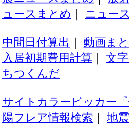
ュースまとめ
｜
ニュー
中間日付算出
｜
動画ま
入居初期費用計算
｜
文字
ちつくんだ
サイトカラーピッカー『
陽フレア情報検索
｜
地震