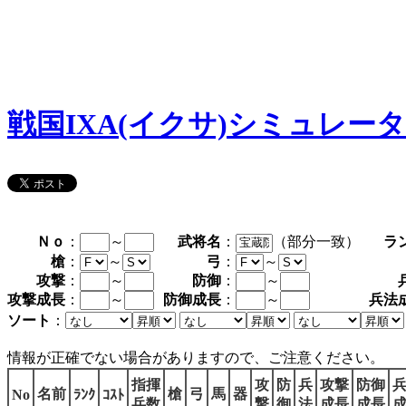
戦国IXA(イクサ)シミュレー
Ｎｏ
：
～
武将名
：
（部分一致）
ラ
槍
：
～
弓
：
～
攻撃
：
～
防御
：
～
攻撃成長
：
～
防御成長
：
～
兵法
ソート
：
情報が正確でない場合がありますので、ご注意ください。
指揮
攻
防
兵
攻撃
防御
名前
槍
弓
馬
器
No
ﾗﾝｸ
ｺｽﾄ
兵数
撃
御
法
成長
成長