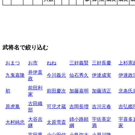
武将名で絞り込む
おまつ
お市
ねね
三好義賢
三好長慶
上杉憲
井伊直
九鬼嘉隆
今川義元
仙石秀久
伊達成実
伊達政
政
前田利
初
前田慶次
加藤嘉明
加藤清正
北条氏
家
古田織
原虎胤
可児才蔵
吉岡長増
吉川元春
吉弘鑑
部
大谷吉
姉小路頼
宇佐美定
宇喜多
大村純忠
太原雪斎
継
綱
満
家
富田重
小山田信
小島弥太
小早川隆