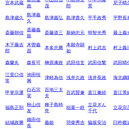
宮本武蔵
尼子晴
政
茂
郎
景
島津義
島津歳久
島津義弘
島津貴久
平手政秀
平野長
久
斎藤義
斎藤朝信
斎藤道三
新納忠元
明智光秀
最上義
龍
木下藤吉
木曽義
本願寺顕
本多忠勝
村上武吉
村上義
郎
昌
如
森蘭丸
森長可
榊原康政
武田信玄
武田信繁
武田晴
江里口信
池田恒
津軽為信
浅井久政
浅井長政
海北綱
常
興
白石宗
百地三太
甲斐宗運
百武賢兼
直江兼続
直江景
実
夫
秋山信
種子島時
立花ぎん
福島正則
稲葉一鉄
立花宗
友
尭
千代
織田信
結城政勝
義姫
羽柴秀吉
脇坂安治
臼杵鑑
長