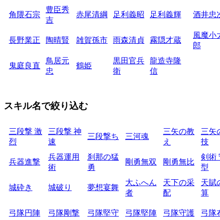
豊臣秀
角隈石宗
赤尾清綱
足利義昭
足利義輝
酒井忠
吉
風魔小
長野業正
陶晴賢
雑賀孫市
雨森清貞
霧隠才蔵
郎
鳥居元
黒田官兵
龍造寺隆
鬼庭良直
鶴姫
忠
衛
信
スキル名で絞り込む
三段撃 激
三段撃 神
三矢の教
三矢
三段撃ち
三河魂
烈
速
え
技
兵器運用
刹那の猛
剣術
兵器進撃
剛勇無双
剛勇無比
術
勇
型
大ふへん
天下の采
天賦
城砕き
城破り
夢想宴舞
者
配
算
弓隊円陣
弓隊剛撃
弓隊堅守
弓隊堅陣
弓隊守護
弓隊