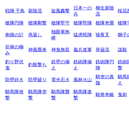
日本一の
柳生新陰
戦陣 千鳥
新陰流
旋風轟撃
桜花
兵
流
槍隊円陣
槍隊剛撃
槍隊堅守
槍隊堅陣
槍隊奇襲
槍隊
独眼竜咆
炮烙の計
燕返し
猛虎吼陣
猿夜叉
獅子
哮
祈祷の極
神風襲来
神鬼無双
義兵進軍
草薙流
謀殺
み
釣り野伏
鉄壁の備
鉄砲隊備
鉄砲隊円
鉄砲
釣瓶撃ち
鬼
え
え
陣
撃
騎突の真
騎馬
防壁砕き
防壁破り
電光石火
風林火山
髄
え
騎馬隊挟
騎馬隊突
騎馬隊襲
騎馬隊進
驍将奇略
鬼刺
撃
撃
撃
撃