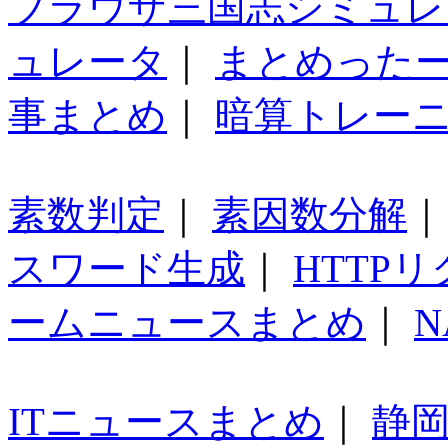
ブラウザ三国志シミュレ
ュレータ
｜
まとめった
事まとめ
｜
暗算トレー
素数判定
｜
素因数分解
スワード生成
｜
HTTP
ームニュースまとめ
｜
N
ITニュースまとめ
｜
静