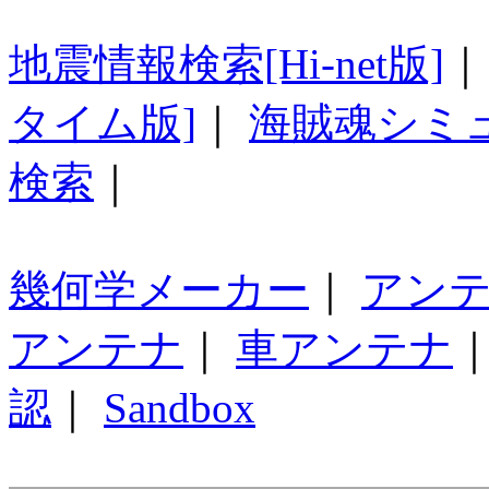
地震情報検索[Hi-net版]
タイム版]
｜
海賊魂シミ
検索
｜
幾何学メーカー
｜
アン
アンテナ
｜
車アンテナ
認
｜
Sandbox