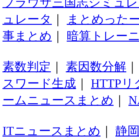
ブラウザ三国志シミュレ
ュレータ
｜
まとめった
事まとめ
｜
暗算トレー
素数判定
｜
素因数分解
スワード生成
｜
HTTP
ームニュースまとめ
｜
N
ITニュースまとめ
｜
静