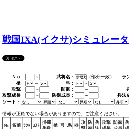
戦国IXA(イクサ)シミュレー
Ｎｏ
：
～
武将名
：
（部分一致）
ラ
槍
：
～
弓
：
～
攻撃
：
～
防御
：
～
攻撃成長
：
～
防御成長
：
～
兵法
ソート
：
情報が正確でない場合がありますので、ご注意ください。
指揮
攻
防
兵
攻撃
防御
名前
槍
弓
馬
器
No
ﾗﾝｸ
ｺｽﾄ
兵数
撃
御
法
成長
成長