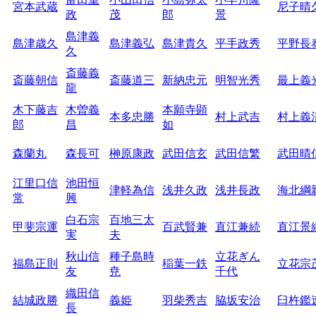
宮本武蔵
尼子晴
政
茂
郎
景
島津義
島津歳久
島津義弘
島津貴久
平手政秀
平野長
久
斎藤義
斎藤朝信
斎藤道三
新納忠元
明智光秀
最上義
龍
木下藤吉
木曽義
本願寺顕
本多忠勝
村上武吉
村上義
郎
昌
如
森蘭丸
森長可
榊原康政
武田信玄
武田信繁
武田晴
江里口信
池田恒
津軽為信
浅井久政
浅井長政
海北綱
常
興
白石宗
百地三太
甲斐宗運
百武賢兼
直江兼続
直江景
実
夫
秋山信
種子島時
立花ぎん
福島正則
稲葉一鉄
立花宗
友
尭
千代
織田信
結城政勝
義姫
羽柴秀吉
脇坂安治
臼杵鑑
長