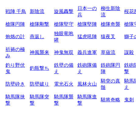
日本一の
柳生新陰
戦陣 千鳥
新陰流
旋風轟撃
桜花
兵
流
槍隊円陣
槍隊剛撃
槍隊堅守
槍隊堅陣
槍隊奇襲
槍隊
独眼竜咆
炮烙の計
燕返し
猛虎吼陣
猿夜叉
獅子
哮
祈祷の極
神風襲来
神鬼無双
義兵進軍
草薙流
謀殺
み
釣り野伏
鉄壁の備
鉄砲隊備
鉄砲隊円
鉄砲
釣瓶撃ち
鬼
え
え
陣
撃
騎突の真
騎馬
防壁砕き
防壁破り
電光石火
風林火山
髄
え
騎馬隊挟
騎馬隊突
騎馬隊襲
騎馬隊進
驍将奇略
鬼刺
撃
撃
撃
撃