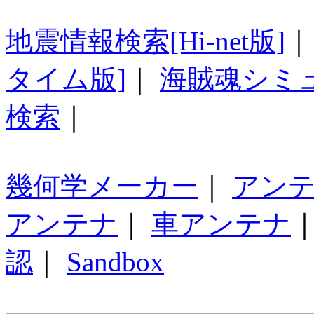
地震情報検索[Hi-net版]
タイム版]
｜
海賊魂シミ
検索
｜
幾何学メーカー
｜
アン
アンテナ
｜
車アンテナ
認
｜
Sandbox