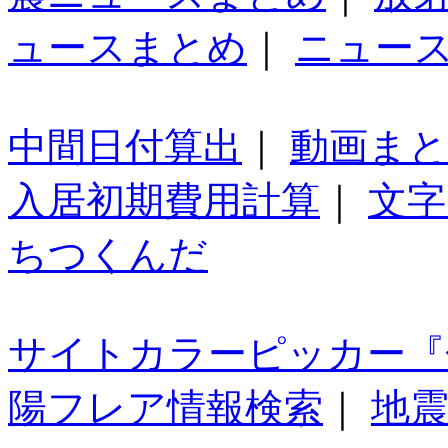
ュースまとめ
｜
ニュー
中間日付算出
｜
動画ま
入居初期費用計算
｜
文字
ちつくんだ
サイトカラーピッカー『
陽フレア情報検索
｜
地震