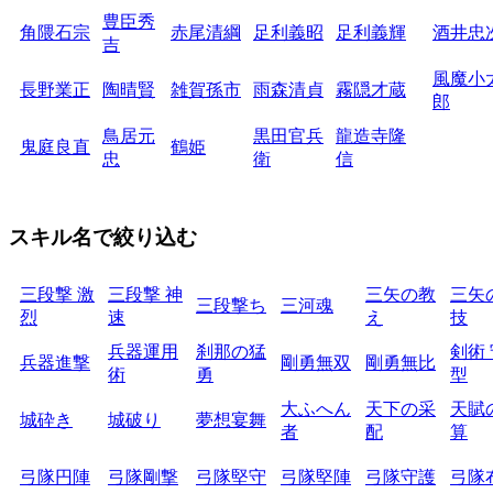
豊臣秀
角隈石宗
赤尾清綱
足利義昭
足利義輝
酒井忠
吉
風魔小
長野業正
陶晴賢
雑賀孫市
雨森清貞
霧隠才蔵
郎
鳥居元
黒田官兵
龍造寺隆
鬼庭良直
鶴姫
忠
衛
信
スキル名で絞り込む
三段撃 激
三段撃 神
三矢の教
三矢
三段撃ち
三河魂
烈
速
え
技
兵器運用
刹那の猛
剣術
兵器進撃
剛勇無双
剛勇無比
術
勇
型
大ふへん
天下の采
天賦
城砕き
城破り
夢想宴舞
者
配
算
弓隊円陣
弓隊剛撃
弓隊堅守
弓隊堅陣
弓隊守護
弓隊