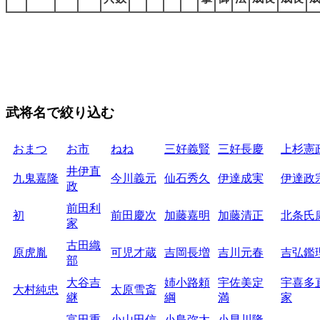
武将名で絞り込む
おまつ
お市
ねね
三好義賢
三好長慶
上杉憲
井伊直
九鬼嘉隆
今川義元
仙石秀久
伊達成実
伊達政
政
前田利
初
前田慶次
加藤嘉明
加藤清正
北条氏
家
古田織
原虎胤
可児才蔵
吉岡長増
吉川元春
吉弘鑑
部
大谷吉
姉小路頼
宇佐美定
宇喜多
大村純忠
太原雪斎
継
綱
満
家
富田重
小山田信
小島弥太
小早川隆