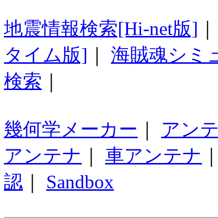
地震情報検索[Hi-net版]
タイム版]
｜
海賊魂シミ
検索
｜
幾何学メーカー
｜
アン
アンテナ
｜
車アンテナ
認
｜
Sandbox