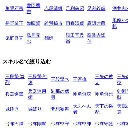
豊臣秀
角隈石宗
赤尾清綱
足利義昭
足利義輝
酒井忠
吉
風魔小
長野業正
陶晴賢
雑賀孫市
雨森清貞
霧隠才蔵
郎
鳥居元
黒田官兵
龍造寺隆
鬼庭良直
鶴姫
忠
衛
信
スキル名で絞り込む
三段撃 激
三段撃 神
三矢の教
三矢
三段撃ち
三河魂
烈
速
え
技
兵器運用
刹那の猛
剣術
兵器進撃
剛勇無双
剛勇無比
術
勇
型
大ふへん
天下の采
天賦
城砕き
城破り
夢想宴舞
者
配
算
弓隊円陣
弓隊剛撃
弓隊堅守
弓隊堅陣
弓隊守護
弓隊