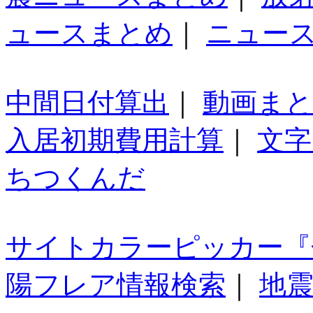
ュースまとめ
｜
ニュー
中間日付算出
｜
動画ま
入居初期費用計算
｜
文字
ちつくんだ
サイトカラーピッカー『
陽フレア情報検索
｜
地震