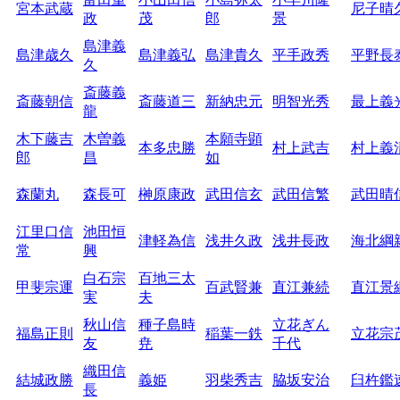
宮本武蔵
尼子晴
政
茂
郎
景
島津義
島津歳久
島津義弘
島津貴久
平手政秀
平野長
久
斎藤義
斎藤朝信
斎藤道三
新納忠元
明智光秀
最上義
龍
木下藤吉
木曽義
本願寺顕
本多忠勝
村上武吉
村上義
郎
昌
如
森蘭丸
森長可
榊原康政
武田信玄
武田信繁
武田晴
江里口信
池田恒
津軽為信
浅井久政
浅井長政
海北綱
常
興
白石宗
百地三太
甲斐宗運
百武賢兼
直江兼続
直江景
実
夫
秋山信
種子島時
立花ぎん
福島正則
稲葉一鉄
立花宗
友
尭
千代
織田信
結城政勝
義姫
羽柴秀吉
脇坂安治
臼杵鑑
長