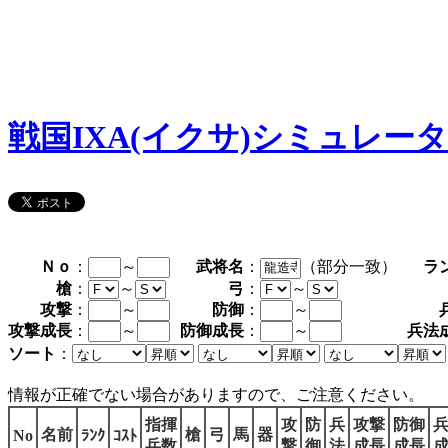
戦国IXA(イクサ)シミュレー
Ｎｏ
：
～
武将名
：
（部分一致）
ラ
槍
：
～
弓
：
～
攻撃
：
～
防御
：
～
攻撃成長
：
～
防御成長
：
～
兵法
ソート
：
情報が正確でない場合がありますので、ご注意ください。
指揮
攻
防
兵
攻撃
防御
名前
槍
弓
馬
器
No
ﾗﾝｸ
ｺｽﾄ
兵数
撃
御
法
成長
成長