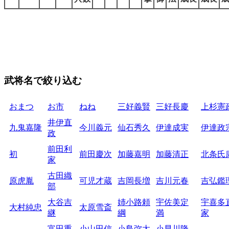
武将名で絞り込む
おまつ
お市
ねね
三好義賢
三好長慶
上杉憲
井伊直
九鬼嘉隆
今川義元
仙石秀久
伊達成実
伊達政
政
前田利
初
前田慶次
加藤嘉明
加藤清正
北条氏
家
古田織
原虎胤
可児才蔵
吉岡長増
吉川元春
吉弘鑑
部
大谷吉
姉小路頼
宇佐美定
宇喜多
大村純忠
太原雪斎
継
綱
満
家
富田重
小山田信
小島弥太
小早川隆