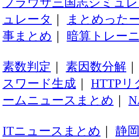
ブラウザ三国志シミュレ
ュレータ
｜
まとめった
事まとめ
｜
暗算トレー
素数判定
｜
素因数分解
スワード生成
｜
HTTP
ームニュースまとめ
｜
N
ITニュースまとめ
｜
静