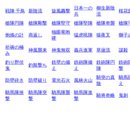
日本一の
柳生新陰
戦陣 千鳥
新陰流
旋風轟撃
桜花
兵
流
槍隊円陣
槍隊剛撃
槍隊堅守
槍隊堅陣
槍隊奇襲
槍隊
独眼竜咆
炮烙の計
燕返し
猛虎吼陣
猿夜叉
獅子
哮
祈祷の極
神風襲来
神鬼無双
義兵進軍
草薙流
謀殺
み
釣り野伏
鉄壁の備
鉄砲隊備
鉄砲隊円
鉄砲
釣瓶撃ち
鬼
え
え
陣
撃
騎突の真
騎馬
防壁砕き
防壁破り
電光石火
風林火山
髄
え
騎馬隊挟
騎馬隊突
騎馬隊襲
騎馬隊進
驍将奇略
鬼刺
撃
撃
撃
撃