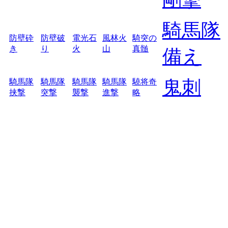
騎馬隊
防壁砕
防壁破
電光石
風林火
騎突の
き
り
火
山
真髄
備え
鬼刺
騎馬隊
騎馬隊
騎馬隊
騎馬隊
驍将奇
挟撃
突撃
襲撃
進撃
略