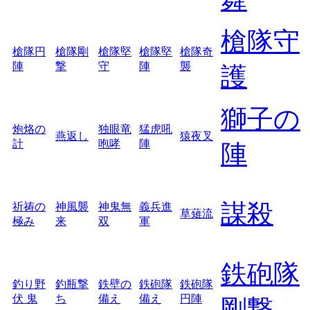
槍隊守
槍隊円
槍隊剛
槍隊堅
槍隊堅
槍隊奇
陣
撃
守
陣
襲
護
獅子の
炮烙の
独眼竜
猛虎吼
燕返し
猿夜叉
計
咆哮
陣
陣
謀殺
祈祷の
神風襲
神鬼無
義兵進
草薙流
極み
来
双
軍
鉄砲隊
釣り野
釣瓶撃
鉄壁の
鉄砲隊
鉄砲隊
伏 鬼
ち
備え
備え
円陣
剛撃