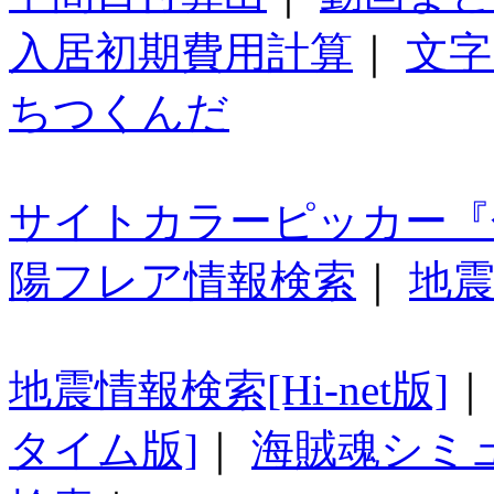
入居初期費用計算
｜
文字
ちつくんだ
サイトカラーピッカー『
陽フレア情報検索
｜
地震
地震情報検索[Hi-net版]
タイム版]
｜
海賊魂シミ