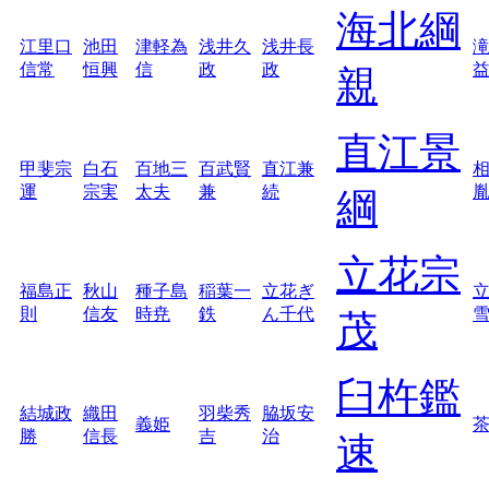
海北綱
江里口
池田
津軽為
浅井久
浅井長
信常
恒興
信
政
政
親
直江景
甲斐宗
白石
百地三
百武賢
直江兼
運
宗実
太夫
兼
続
綱
立花宗
福島正
秋山
種子島
稲葉一
立花ぎ
則
信友
時尭
鉄
ん千代
茂
臼杵鑑
結城政
織田
羽柴秀
脇坂安
義姫
勝
信長
吉
治
速