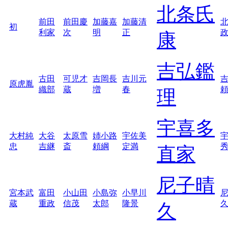
北条氏
前田
前田慶
加藤嘉
加藤清
初
利家
次
明
正
康
吉弘鑑
古田
可児才
吉岡長
吉川元
原虎胤
織部
蔵
増
春
理
宇喜多
大村純
大谷
太原雪
姉小路
宇佐美
忠
吉継
斎
頼綱
定満
直家
尼子晴
宮本武
富田
小山田
小島弥
小早川
蔵
重政
信茂
太郎
隆景
久