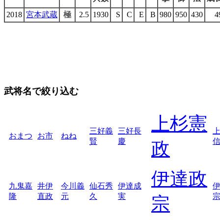
2018
宮本武蔵
極
2.5
1930
S
C
E
B
980
950
430
4
武将名で絞り込む
上杉憲
三好義
三好長
おまつ
お市
ねね
賢
慶
政
伊達政
九鬼嘉
井伊
今川義
仙石秀
伊達成
隆
直政
元
久
実
宗