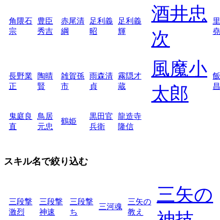
酒井忠
角隈石
豊臣
赤尾清
足利義
足利義
宗
秀吉
綱
昭
輝
次
風魔小
長野業
陶晴
雑賀孫
雨森清
霧隠才
正
賢
市
貞
蔵
太郎
鬼庭良
鳥居
黒田官
龍造寺
鶴姫
直
元忠
兵衛
隆信
スキル名で絞り込む
三矢の
三段撃
三段撃
三段撃
三矢の
三河魂
激烈
神速
ち
教え
神技