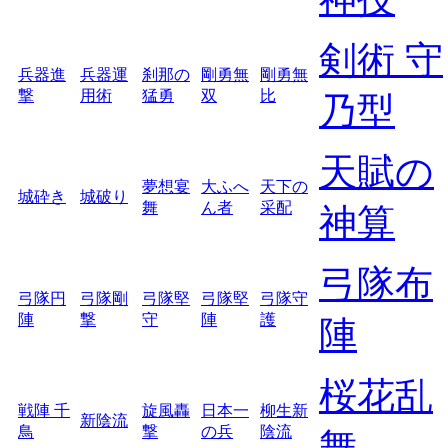
剣術 守
兵器進
兵器運
刹那の
剛勇無
剛勇無
撃
用術
猛勇
双
比
乃型
天賦の
夢想宴
大ふへ
天下の
城砕き
城破り
舞
ん者
采配
神算
弓隊布
弓隊円
弓隊剛
弓隊堅
弓隊堅
弓隊守
陣
撃
守
陣
護
陣
桜花乱
戦陣 千
旋風轟
日本一
柳生新
新陰流
鳥
撃
の兵
陰流
舞