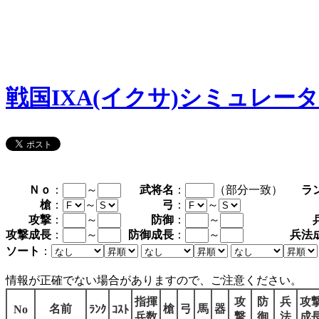
戦国IXA(イクサ)シミュレー
Ｎｏ
：
～
武将名
：
（部分一致）
ラ
槍
：
～
弓
：
～
攻撃
：
～
防御
：
～
攻撃成長
：
～
防御成長
：
～
兵法
ソート
：
情報が正確でない場合がありますので、ご注意ください。
指揮
攻
防
兵
攻
名前
槍
弓
馬
器
No
ﾗﾝｸ
ｺｽﾄ
兵数
撃
御
法
成