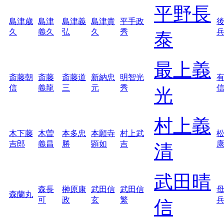
平野長
島津歳
島津
島津義
島津貴
平手政
久
義久
弘
久
秀
泰
最上義
斎藤朝
斎藤
斎藤道
新納忠
明智光
信
義龍
三
元
秀
光
村上義
木下藤
木曽
本多忠
本願寺
村上武
吉郎
義昌
勝
顕如
吉
清
武田晴
森長
榊原康
武田信
武田信
森蘭丸
可
政
玄
繁
信