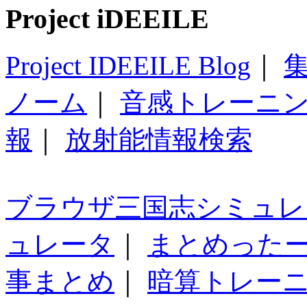
Project iDEEILE
Project IDEEILE Blog
｜
集
ノーム
｜
音感トレーニ
報
｜
放射能情報検索
ブラウザ三国志シミュレ
ュレータ
｜
まとめった
事まとめ
｜
暗算トレー