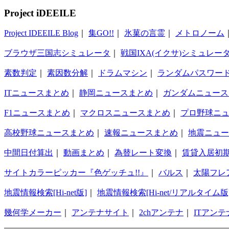
Project iDEEILE
Project IDEEILE Blog
｜
集GO!!
｜
氷菓の言霊
｜
メトロノーム
ブラウザ三国志シミュレータ
｜
戦国IXA(イクサ)シミュレー
素数判定
｜
素因数分解
｜
ドラムマシン
｜
ランダムパスワー
ITニュースまとめ
｜
静岡ニュースまとめ
｜
ガンダムニュース
F1ニュースまとめ
｜
マクロスニュースまとめ
｜
プロ野球ニ
高校野球ニュースまとめ
｜
速報ニュースまとめ
｜
地震ニュー
中間日付算出
｜
動画まとめ
｜
為替レート変換
｜
賃貸入居初
サイトカラーピッカー『色ゲッチュ!!』
｜
バルス
｜
太陽フレ
地震情報検索[Hi-net版]
｜
地震情報検索[Hi-net/リアルタイム版
幾何学メーカー
｜
アンテナサイト
｜
2chアンテナ
｜
ITアンテ