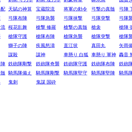
采配
天賦の神算
宝蔵院流
将軍の勅令
弓撃の真髄
弓陣 
護
弓隊布陣
弓隊急襲
弓隊挟撃
弓隊突撃
弓隊
陰流
桜花乱舞
槍撃 修羅
槍撃の真髄
槍衾
槍陣 
襲
槍隊守護
槍隊布陣
槍隊急襲
槍隊突撃
槍隊
獅子の陣
疾風怒濤
直江状
真田丸
矢雨
謀殺
謀神
車懸り 白狐
車懸り 軍神
轟音 
円陣
鉄砲隊剛撃
鉄砲隊奇襲
鉄砲隊守護
鉄砲隊布陣
鉄砲
真髄
騎馬隊備え
騎馬隊剛撃
騎馬隊堅守
騎馬隊堅陣
騎馬
略
鬼刺
鬼謀 国砕