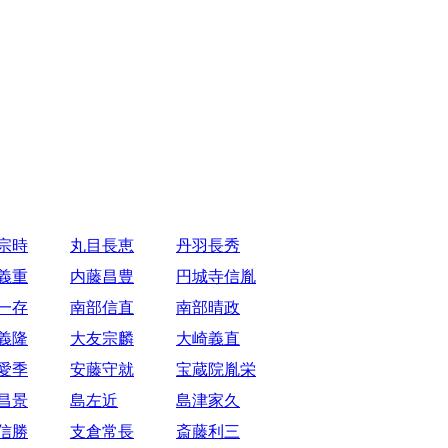
宗時
丸目長恵
丹羽長秀
義重
内藤昌豊
円城寺信胤
一存
南部信直
南部晴政
義隆
大友宗麟
大崎義直
愛季
安藤守就
宝蔵院胤栄
昌景
島左近
島津家久
信勝
支倉常長
斎藤利三