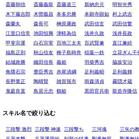
斎藤朝信
斎藤義龍
斎藤道三
新納忠元
明智光秀
木下藤吉郎
木曽義昌
本多忠勝
本願寺顕如
村上武吉
森蘭丸
森長可
榊原康政
武田信玄
武田信繁
江里口信常
池田恒興
津軽為信
浅井久政
浅井長政
甲斐宗運
白石宗実
百地三太夫
百武賢兼
直江兼続
福島正則
秋山信友
種子島時尭
稲葉一鉄
立花ぎん千
結城政勝
織田信長
義姫
羽柴秀吉
脇坂安治
角隈石宗
豊臣秀吉
赤尾清綱
足利義昭
足利義輝
長野業正
陶晴賢
雑賀孫市
雨森清貞
霧隠才蔵
鬼庭良直
鳥居元忠
鶴姫
黒田官兵衛
龍造寺隆信
スキル名で絞り込む
三段撃 激烈
三段撃 神速
三段撃ち
三河魂
三矢の
兵器進撃
兵器運用術
刹那の猛勇
剛勇無双
剛勇無