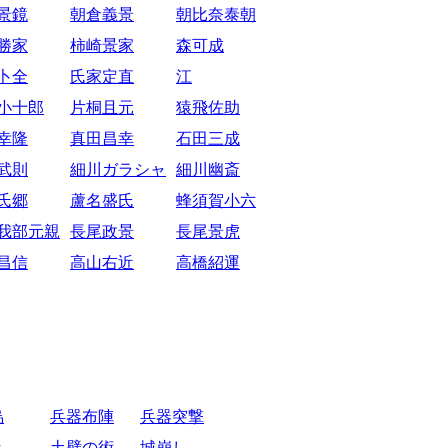
景鏡
朝倉義景
朝比奈泰朝
勝家
柿崎景家
森可成
卜全
氏家定直
江
小十郎
片桐且元
猿飛佐助
幸隆
真田昌幸
石田三成
武則
細川ガラシャ
細川幽斎
氏郷
蘆名盛氏
蜂須賀小六
我部元親
長尾政景
長尾景虎
昌信
高山右近
高橋紹運
烏
兵器布陣
兵器突撃
き
土壁の術
城崩し