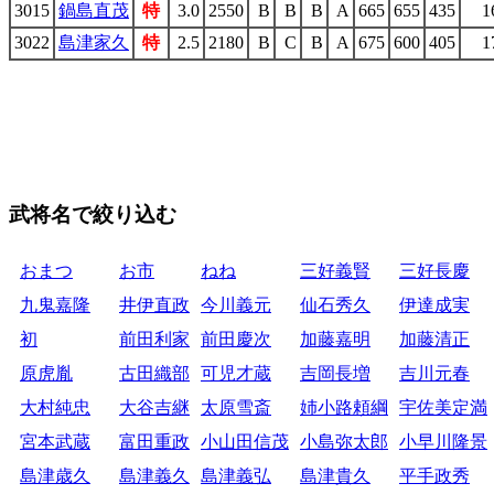
3015
鍋島直茂
特
3.0
2550
B
B
B
A
665
655
435
1
3022
島津家久
特
2.5
2180
B
C
B
A
675
600
405
1
武将名で絞り込む
おまつ
お市
ねね
三好義賢
三好長慶
九鬼嘉隆
井伊直政
今川義元
仙石秀久
伊達成実
初
前田利家
前田慶次
加藤嘉明
加藤清正
原虎胤
古田織部
可児才蔵
吉岡長増
吉川元春
大村純忠
大谷吉継
太原雪斎
姉小路頼綱
宇佐美定満
宮本武蔵
富田重政
小山田信茂
小島弥太郎
小早川隆景
島津歳久
島津義久
島津義弘
島津貴久
平手政秀