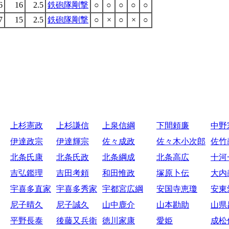
6
16
2.5
鉄砲隊剛撃
○
○
○
○
○
7
15
2.5
鉄砲隊剛撃
○
×
○
×
○
上杉憲政
上杉謙信
上泉信綱
下間頼廉
中野
伊達政宗
伊達輝宗
佐々成政
佐々木小次郎
佐竹
北条氏康
北条氏政
北条綱成
北条高広
十河
吉弘鑑理
吉田考頼
和田惟政
塚原卜伝
大内
宇喜多直家
宇喜多秀家
宇都宮広綱
安国寺恵瓊
安東
尼子晴久
尼子誠久
山中鹿介
山本勘助
山県
平野長泰
後藤又兵衛
徳川家康
愛姫
成松