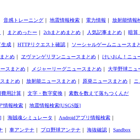
｜
音感トレーニング
｜
地震情報検索
｜
電力情報
｜
放射能情報
タ
｜
まとめったー
｜
2chまとめまとめ
｜
人気記事まとめ
｜
暗算
ド生成
｜
HTTPリクエスト確認
｜
ソーシャルゲームニュースま
まとめ
｜
ヱヴァンゲリヲンニュースまとめ
｜
けいおん！ニュ
ュースまとめ
｜
メジャーリーグニュースまとめ
｜
大学野球ニュ
スまとめ
｜
放射能ニュースまとめ
｜
原発ニュースまとめ
｜
ニ
期費用計算
｜
文字・数字変換
｜
素数を数えて落ちつくんだ
ア情報検索
｜
地震情報検索[USGS版]
]
｜
海賊魂シミュレータ
｜
Androidアプリ情報検索
｜
ナ
｜
車アンテナ
｜
プロ野球アンテナ
｜
海抜確認
｜
Sandbox