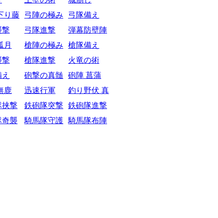
下り藤
弓陣の極み
弓隊備え
襲撃
弓隊進撃
弾幕防壁陣
弧月
槍陣の極み
槍隊備え
襲撃
槍隊進撃
火竜の術
備え
砲撃の真髄
砲陣 菖蒲
無鹿
迅速行軍
釣り野伏 真
隊挟撃
鉄砲隊突撃
鉄砲隊進撃
隊奇襲
騎馬隊守護
騎馬隊布陣