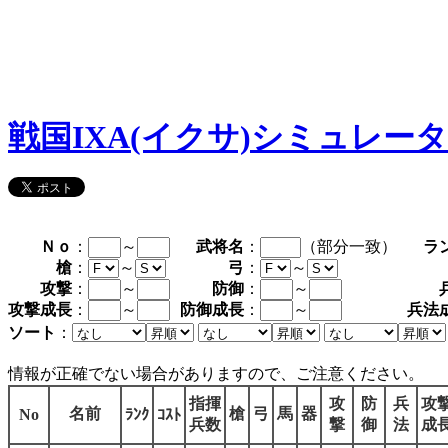
戦国IXA(イクサ)シミュレー
Ｎｏ
：
～
武将名
：
（部分一致）
ラ
槍
：
～
弓
：
～
攻撃
：
～
防御
：
～
攻撃成長
：
～
防御成長
：
～
兵法
ソート
：
情報が正確でない場合がありますので、ご注意ください。
指揮
攻
防
兵
攻
名前
槍
弓
馬
器
No
ﾗﾝｸ
ｺｽﾄ
兵数
撃
御
法
成