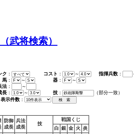
タ（武将検索）
ンク
：
コスト
：
～
指揮兵数
：
馬
：
～
器
：
～
兵法
：
～
成長
：
～
技
：
（部分一致）
表示件数
：
戦国くじ
撃
防御
兵法
技
長
成長
成長
白
銀
金
火
炎