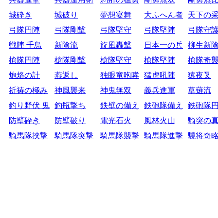
城砕き
城破り
夢想宴舞
大ふへん者
天下の
弓隊円陣
弓隊剛撃
弓隊堅守
弓隊堅陣
弓隊守
戦陣 千鳥
新陰流
旋風轟撃
日本一の兵
柳生新
槍隊円陣
槍隊剛撃
槍隊堅守
槍隊堅陣
槍隊奇
炮烙の計
燕返し
独眼竜咆哮
猛虎吼陣
猿夜叉
祈祷の極み
神風襲来
神鬼無双
義兵進軍
草薙流
釣り野伏 鬼
釣瓶撃ち
鉄壁の備え
鉄砲隊備え
鉄砲隊
防壁砕き
防壁破り
電光石火
風林火山
騎突の
騎馬隊挟撃
騎馬隊突撃
騎馬隊襲撃
騎馬隊進撃
驍将奇