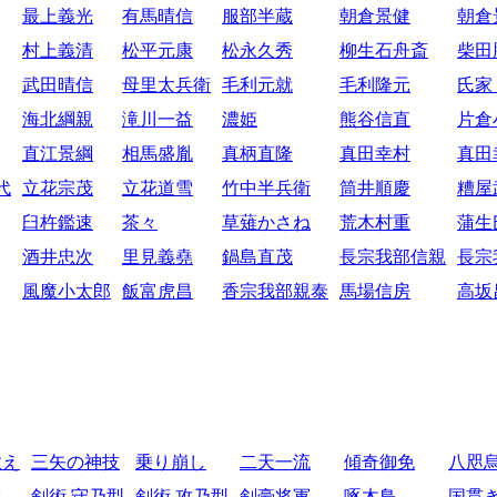
最上義光
有馬晴信
服部半蔵
朝倉景健
朝倉
村上義清
松平元康
松永久秀
柳生石舟斎
柴田
武田晴信
母里太兵衛
毛利元就
毛利隆元
氏家
海北綱親
滝川一益
濃姫
熊谷信直
片倉
直江景綱
相馬盛胤
真柄直隆
真田幸村
真田
代
立花宗茂
立花道雪
竹中半兵衛
筒井順慶
糟屋
臼杵鑑速
茶々
草薙かさね
荒木村重
蒲生
酒井忠次
里見義堯
鍋島直茂
長宗我部信親
長宗
風魔小太郎
飯富虎昌
香宗我部親泰
馬場信房
高坂
教え
三矢の神技
乗り崩し
二天一流
傾奇御免
八咫
比
剣術 守乃型
剣術 攻乃型
剣豪将軍
啄木鳥
国貫