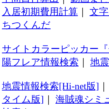
入居初期費用計算
｜
文字
ちつくんだ
サイトカラーピッカー『
陽フレア情報検索
｜
地震
地震情報検索[Hi-net版]
タイム版]
｜
海賊魂シミ