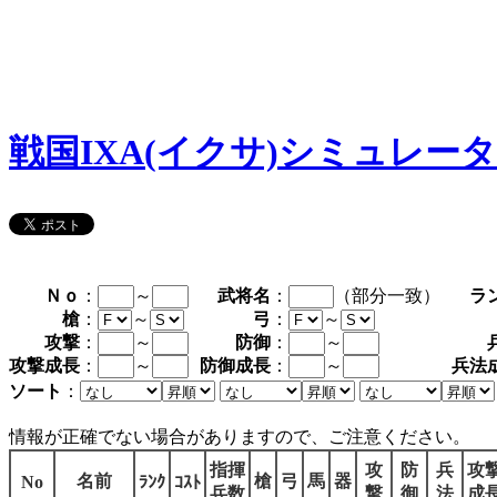
戦国IXA(イクサ)シミュレー
Ｎｏ
：
～
武将名
：
（部分一致）
ラ
槍
：
～
弓
：
～
攻撃
：
～
防御
：
～
攻撃成長
：
～
防御成長
：
～
兵法
ソート
：
情報が正確でない場合がありますので、ご注意ください。
指揮
攻
防
兵
攻
名前
槍
弓
馬
器
No
ﾗﾝｸ
ｺｽﾄ
兵数
撃
御
法
成