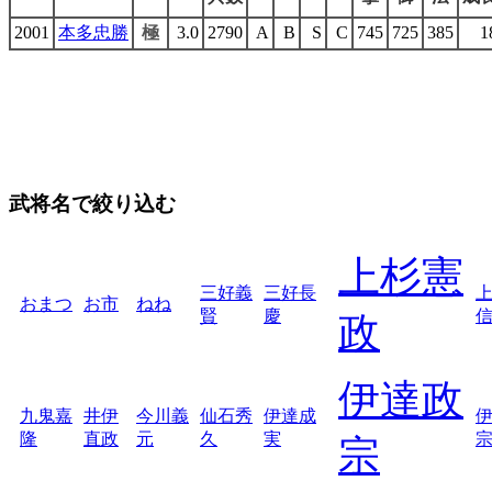
2001
本多忠勝
極
3.0
2790
A
B
S
C
745
725
385
1
武将名で絞り込む
上杉憲
三好義
三好長
おまつ
お市
ねね
賢
慶
政
伊達政
九鬼嘉
井伊
今川義
仙石秀
伊達成
隆
直政
元
久
実
宗