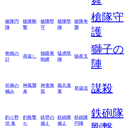
槍隊守
槍隊円
槍隊剛
槍隊堅
槍隊堅
槍隊奇
陣
撃
守
陣
襲
護
獅子の
炮烙の
独眼竜
猛虎吼
燕返し
猿夜叉
計
咆哮
陣
陣
謀殺
祈祷の
神風襲
神鬼無
義兵進
草薙流
極み
来
双
軍
鉄砲隊
釣り野
釣瓶撃
鉄壁の
鉄砲隊
鉄砲隊
伏 鬼
ち
備え
備え
円陣
剛撃