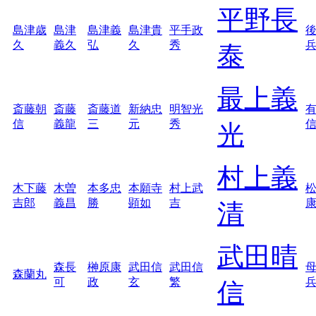
平野長
島津歳
島津
島津義
島津貴
平手政
久
義久
弘
久
秀
泰
最上義
斎藤朝
斎藤
斎藤道
新納忠
明智光
信
義龍
三
元
秀
光
村上義
木下藤
木曽
本多忠
本願寺
村上武
吉郎
義昌
勝
顕如
吉
清
武田晴
森長
榊原康
武田信
武田信
森蘭丸
可
政
玄
繁
信