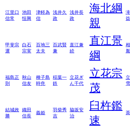
海北綱
江里口
池田
津軽為
浅井久
浅井長
信常
恒興
信
政
政
親
直江景
甲斐宗
白石
百地三
百武賢
直江兼
運
宗実
太夫
兼
続
綱
立花宗
福島正
秋山
種子島
稲葉一
立花ぎ
則
信友
時尭
鉄
ん千代
茂
臼杵鑑
結城政
織田
羽柴秀
脇坂安
義姫
勝
信長
吉
治
速