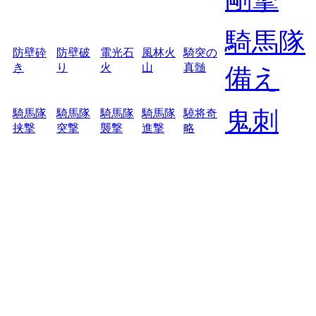
騎馬隊
防壁砕
防壁破
電光石
風林火
騎突の
き
り
火
山
真髄
備え
鬼刺
騎馬隊
騎馬隊
騎馬隊
騎馬隊
驍将奇
挟撃
突撃
襲撃
進撃
略