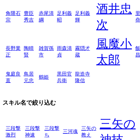
酒井忠
角隈石
豊臣
赤尾清
足利義
足利義
宗
秀吉
綱
昭
輝
次
風魔小
長野業
陶晴
雑賀孫
雨森清
霧隠才
正
賢
市
貞
蔵
太郎
鬼庭良
鳥居
黒田官
龍造寺
鶴姫
直
元忠
兵衛
隆信
スキル名で絞り込む
三矢の
三段撃
三段撃
三段撃
三矢の
三河魂
激烈
神速
ち
教え
神技