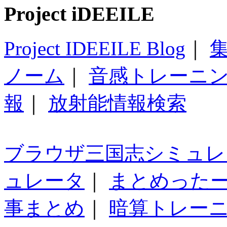
Project iDEEILE
Project IDEEILE Blog
｜
集
ノーム
｜
音感トレーニ
報
｜
放射能情報検索
ブラウザ三国志シミュレ
ュレータ
｜
まとめった
事まとめ
｜
暗算トレー