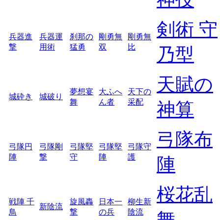
剣術 守
兵器進
兵器運
刹那の
剛勇無
剛勇無
撃
用術
猛勇
双
比
乃型
天賦の
夢想宴
大ふへ
天下の
城砕き
城破り
舞
ん者
采配
神算
弓隊布
弓隊円
弓隊剛
弓隊堅
弓隊堅
弓隊守
陣
撃
守
陣
護
陣
桜花乱
戦陣 千
旋風轟
日本一
柳生新
新陰流
鳥
撃
の兵
陰流
舞