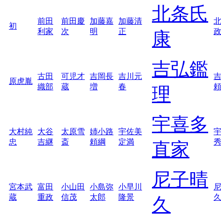
北条氏
前田
前田慶
加藤嘉
加藤清
初
利家
次
明
正
康
吉弘鑑
古田
可児才
吉岡長
吉川元
原虎胤
織部
蔵
増
春
理
宇喜多
大村純
大谷
太原雪
姉小路
宇佐美
忠
吉継
斎
頼綱
定満
直家
尼子晴
宮本武
富田
小山田
小島弥
小早川
蔵
重政
信茂
太郎
隆景
久