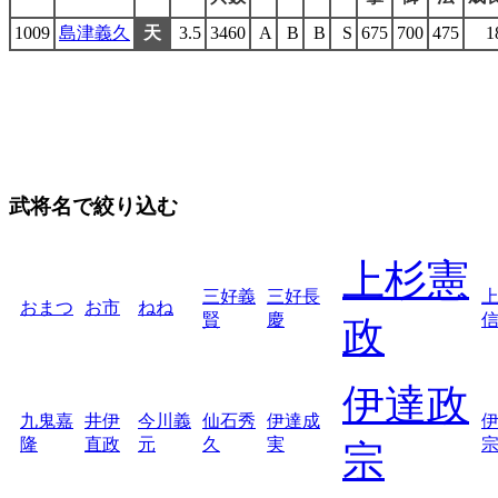
1009
島津義久
天
3.5
3460
A
B
B
S
675
700
475
1
武将名で絞り込む
上杉憲
三好義
三好長
おまつ
お市
ねね
賢
慶
政
伊達政
九鬼嘉
井伊
今川義
仙石秀
伊達成
隆
直政
元
久
実
宗