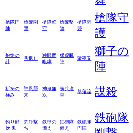
槍隊守
槍隊円
槍隊剛
槍隊堅
槍隊堅
槍隊奇
陣
撃
守
陣
襲
護
獅子の
炮烙の
独眼竜
猛虎吼
燕返し
猿夜叉
計
咆哮
陣
陣
謀殺
祈祷の
神風襲
神鬼無
義兵進
草薙流
極み
来
双
軍
鉄砲隊
釣り野
釣瓶撃
鉄壁の
鉄砲隊
鉄砲隊
伏 鬼
ち
備え
備え
円陣
剛撃