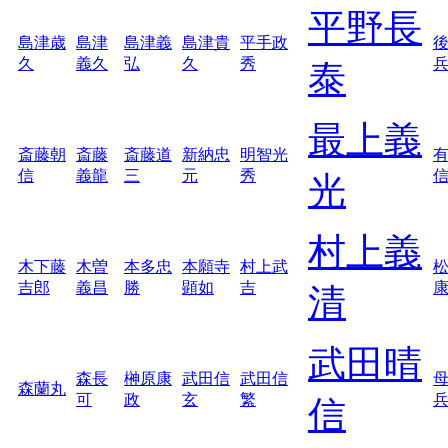
平野長
島津歳
島津
島津義
島津貴
平手政
久
義久
弘
久
秀
泰
最上義
斎藤朝
斎藤
斎藤道
新納忠
明智光
信
義龍
三
元
秀
光
村上義
木下藤
木曽
本多忠
本願寺
村上武
吉郎
義昌
勝
顕如
吉
清
武田晴
森長
榊原康
武田信
武田信
森蘭丸
可
政
玄
繁
信