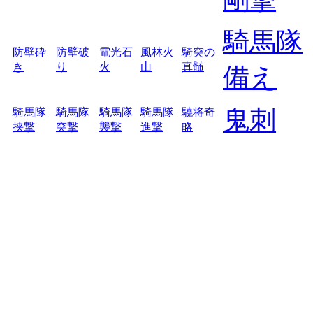
騎馬隊
防壁砕
防壁破
電光石
風林火
騎突の
き
り
火
山
真髄
備え
鬼刺
騎馬隊
騎馬隊
騎馬隊
騎馬隊
驍将奇
挟撃
突撃
襲撃
進撃
略