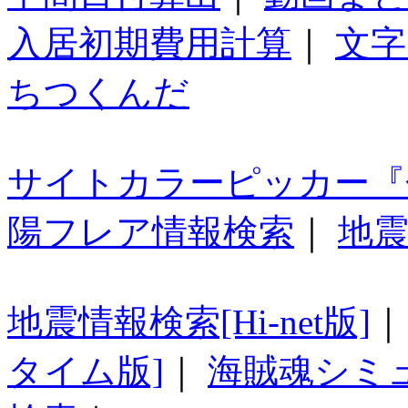
入居初期費用計算
｜
文字
ちつくんだ
サイトカラーピッカー『
陽フレア情報検索
｜
地震
地震情報検索[Hi-net版]
タイム版]
｜
海賊魂シミ