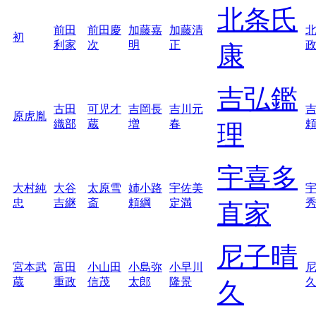
北条氏
前田
前田慶
加藤嘉
加藤清
初
利家
次
明
正
康
吉弘鑑
古田
可児才
吉岡長
吉川元
原虎胤
織部
蔵
増
春
理
宇喜多
大村純
大谷
太原雪
姉小路
宇佐美
忠
吉継
斎
頼綱
定満
直家
尼子晴
宮本武
富田
小山田
小島弥
小早川
蔵
重政
信茂
太郎
隆景
久