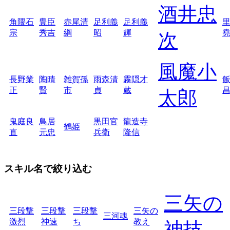
酒井忠
角隈石
豊臣
赤尾清
足利義
足利義
宗
秀吉
綱
昭
輝
次
風魔小
長野業
陶晴
雑賀孫
雨森清
霧隠才
正
賢
市
貞
蔵
太郎
鬼庭良
鳥居
黒田官
龍造寺
鶴姫
直
元忠
兵衛
隆信
スキル名で絞り込む
三矢の
三段撃
三段撃
三段撃
三矢の
三河魂
激烈
神速
ち
教え
神技