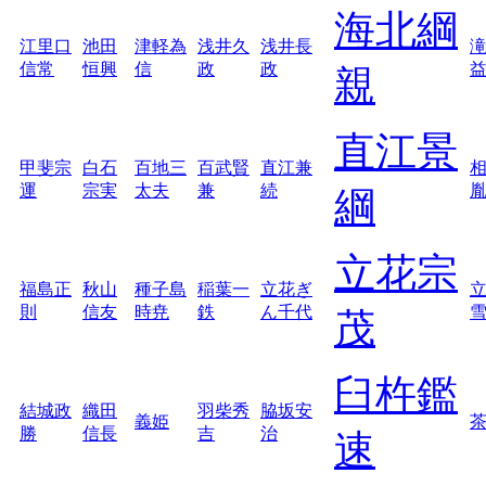
海北綱
江里口
池田
津軽為
浅井久
浅井長
信常
恒興
信
政
政
親
直江景
甲斐宗
白石
百地三
百武賢
直江兼
運
宗実
太夫
兼
続
綱
立花宗
福島正
秋山
種子島
稲葉一
立花ぎ
則
信友
時尭
鉄
ん千代
茂
臼杵鑑
結城政
織田
羽柴秀
脇坂安
義姫
勝
信長
吉
治
速