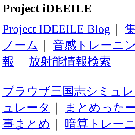
Project iDEEILE
Project IDEEILE Blog
｜
集
ノーム
｜
音感トレーニ
報
｜
放射能情報検索
ブラウザ三国志シミュレ
ュレータ
｜
まとめった
事まとめ
｜
暗算トレー