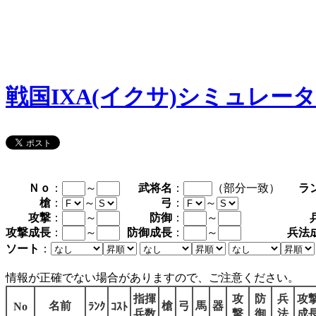
戦国IXA(イクサ)シミュレー
Ｎｏ
：
～
武将名
：
（部分一致）
ラ
槍
：
～
弓
：
～
攻撃
：
～
防御
：
～
攻撃成長
：
～
防御成長
：
～
兵法
ソート
：
情報が正確でない場合がありますので、ご注意ください。
指揮
攻
防
兵
攻
名前
槍
弓
馬
器
No
ﾗﾝｸ
ｺｽﾄ
兵数
撃
御
法
成