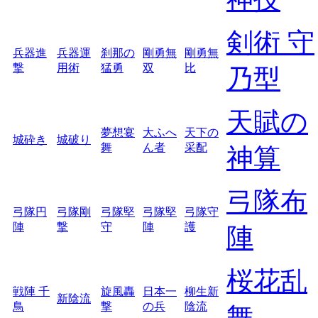
剣術 守
兵器進
兵器運
刹那の
剛勇無
剛勇無
撃
用術
猛勇
双
比
乃型
天賦の
夢想宴
大ふへ
天下の
城砕き
城破り
舞
ん者
采配
神算
弓隊布
弓隊円
弓隊剛
弓隊堅
弓隊堅
弓隊守
陣
撃
守
陣
護
陣
桜花乱
戦陣 千
旋風轟
日本一
柳生新
新陰流
鳥
撃
の兵
陰流
舞