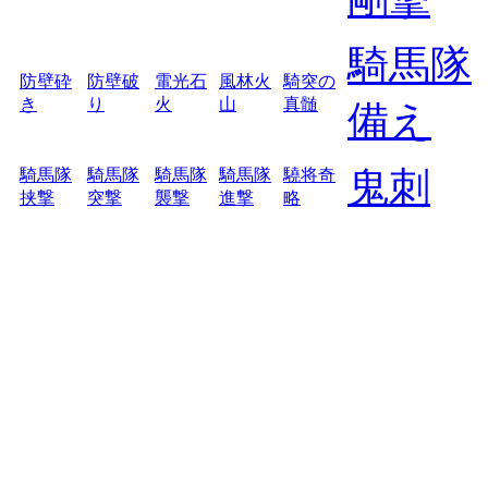
騎馬隊
防壁砕
防壁破
電光石
風林火
騎突の
き
り
火
山
真髄
備え
鬼刺
騎馬隊
騎馬隊
騎馬隊
騎馬隊
驍将奇
挟撃
突撃
襲撃
進撃
略