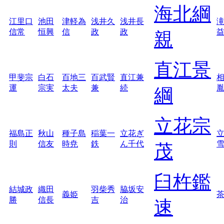
海北綱
江里口
池田
津軽為
浅井久
浅井長
信常
恒興
信
政
政
親
直江景
甲斐宗
白石
百地三
百武賢
直江兼
運
宗実
太夫
兼
続
綱
立花宗
福島正
秋山
種子島
稲葉一
立花ぎ
則
信友
時尭
鉄
ん千代
茂
臼杵鑑
結城政
織田
羽柴秀
脇坂安
義姫
勝
信長
吉
治
速