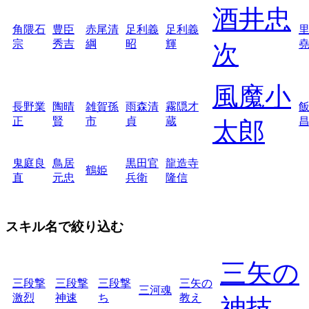
酒井忠
角隈石
豊臣
赤尾清
足利義
足利義
宗
秀吉
綱
昭
輝
次
風魔小
長野業
陶晴
雑賀孫
雨森清
霧隠才
正
賢
市
貞
蔵
太郎
鬼庭良
鳥居
黒田官
龍造寺
鶴姫
直
元忠
兵衛
隆信
スキル名で絞り込む
三矢の
三段撃
三段撃
三段撃
三矢の
三河魂
激烈
神速
ち
教え
神技