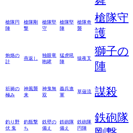
槍隊守
槍隊円
槍隊剛
槍隊堅
槍隊堅
槍隊奇
陣
撃
守
陣
襲
護
獅子の
炮烙の
独眼竜
猛虎吼
燕返し
猿夜叉
計
咆哮
陣
陣
謀殺
祈祷の
神風襲
神鬼無
義兵進
草薙流
極み
来
双
軍
鉄砲隊
釣り野
釣瓶撃
鉄壁の
鉄砲隊
鉄砲隊
伏 鬼
ち
備え
備え
円陣
剛撃