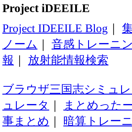
Project iDEEILE
Project IDEEILE Blog
｜
集
ノーム
｜
音感トレーニ
報
｜
放射能情報検索
ブラウザ三国志シミュレ
ュレータ
｜
まとめった
事まとめ
｜
暗算トレー