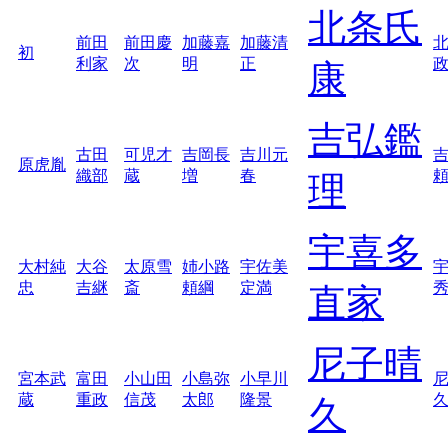
北条氏
前田
前田慶
加藤嘉
加藤清
初
利家
次
明
正
康
吉弘鑑
古田
可児才
吉岡長
吉川元
原虎胤
織部
蔵
増
春
理
宇喜多
大村純
大谷
太原雪
姉小路
宇佐美
忠
吉継
斎
頼綱
定満
直家
尼子晴
宮本武
富田
小山田
小島弥
小早川
蔵
重政
信茂
太郎
隆景
久