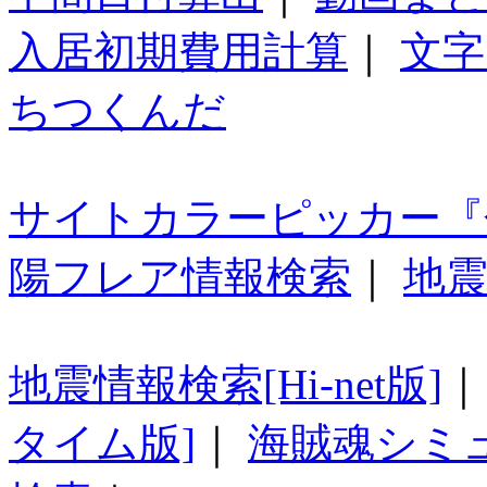
入居初期費用計算
｜
文字
ちつくんだ
サイトカラーピッカー『
陽フレア情報検索
｜
地震
地震情報検索[Hi-net版]
タイム版]
｜
海賊魂シミ