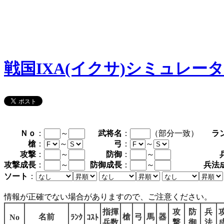
戦国IXA(イクサ)シミュレー
Ｎｏ
：
～
武将名
：
（部分一致）
ラ
槍
：
～
弓
：
～
攻撃
：
～
防御
：
～
攻撃成長
：
～
防御成長
：
～
兵法
ソート
：
情報が正確でない場合がありますので、ご注意ください。
指揮
攻
防
兵
名前
槍
弓
馬
器
No
ﾗﾝｸ
ｺｽﾄ
兵数
撃
御
法