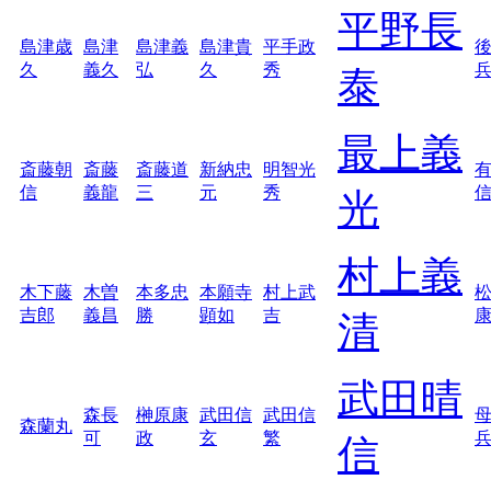
平野長
島津歳
島津
島津義
島津貴
平手政
久
義久
弘
久
秀
泰
最上義
斎藤朝
斎藤
斎藤道
新納忠
明智光
信
義龍
三
元
秀
光
村上義
木下藤
木曽
本多忠
本願寺
村上武
吉郎
義昌
勝
顕如
吉
清
武田晴
森長
榊原康
武田信
武田信
森蘭丸
可
政
玄
繁
信