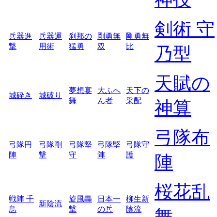
剣術 守
兵器進
兵器運
刹那の
剛勇無
剛勇無
撃
用術
猛勇
双
比
乃型
天賦の
夢想宴
大ふへ
天下の
城砕き
城破り
舞
ん者
采配
神算
弓隊布
弓隊円
弓隊剛
弓隊堅
弓隊堅
弓隊守
陣
撃
守
陣
護
陣
桜花乱
戦陣 千
旋風轟
日本一
柳生新
新陰流
鳥
撃
の兵
陰流
舞