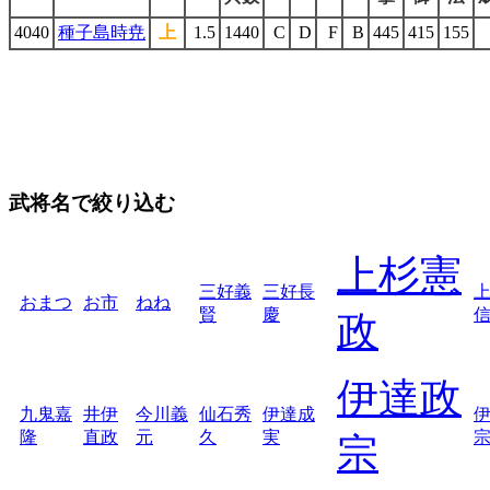
4040
種子島時尭
上
1.5
1440
C
D
F
B
445
415
155
武将名で絞り込む
上杉憲
三好義
三好長
おまつ
お市
ねね
賢
慶
政
伊達政
九鬼嘉
井伊
今川義
仙石秀
伊達成
隆
直政
元
久
実
宗