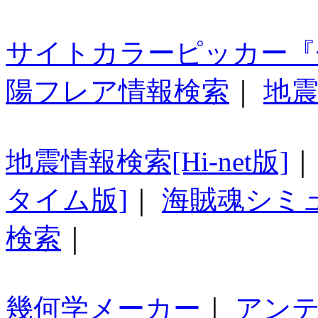
サイトカラーピッカー『
陽フレア情報検索
｜
地震
地震情報検索[Hi-net版]
タイム版]
｜
海賊魂シミ
検索
｜
幾何学メーカー
｜
アン