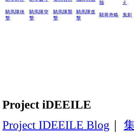
髄
え
騎馬隊挟
騎馬隊突
騎馬隊襲
騎馬隊進
驍将奇略
鬼刺
撃
撃
撃
撃
Project iDEEILE
Project IDEEILE Blog
｜
集