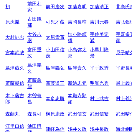
前田利
初
前田慶次
加藤嘉明
加藤清正
北条氏
家
古田織
原虎胤
可児才蔵
吉岡長増
吉川元春
吉弘鑑
部
大谷吉
姉小路頼
宇佐美定
宇喜多
大村純忠
太原雪斎
継
綱
満
家
富田重
小山田信
小島弥太
小早川隆
宮本武蔵
尼子晴
政
茂
郎
景
島津義
島津歳久
島津義弘
島津貴久
平手政秀
平野長
久
斎藤義
斎藤朝信
斎藤道三
新納忠元
明智光秀
最上義
龍
木下藤吉
木曽義
本願寺顕
本多忠勝
村上武吉
村上義
郎
昌
如
森蘭丸
森長可
榊原康政
武田信玄
武田信繁
武田晴
江里口信
池田恒
津軽為信
浅井久政
浅井長政
海北綱