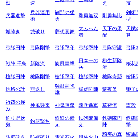
烈
速
え
技
兵器運用
刹那の猛
剣術
兵器進撃
剛勇無双
剛勇無比
術
勇
型
大ふへん
天下の采
天賦
城砕き
城破り
夢想宴舞
者
配
算
弓隊円陣
弓隊剛撃
弓隊堅守
弓隊堅陣
弓隊守護
弓隊
日本一の
柳生新陰
戦陣 千鳥
新陰流
旋風轟撃
桜花
兵
流
槍隊円陣
槍隊剛撃
槍隊堅守
槍隊堅陣
槍隊奇襲
槍隊
独眼竜咆
炮烙の計
燕返し
猛虎吼陣
猿夜叉
獅子
哮
祈祷の極
神風襲来
神鬼無双
義兵進軍
草薙流
謀殺
み
釣り野伏
鉄壁の備
鉄砲隊備
鉄砲隊円
鉄砲
釣瓶撃ち
鬼
え
え
陣
撃
騎突の真
騎馬
防壁砕き
防壁破り
電光石火
風林火山