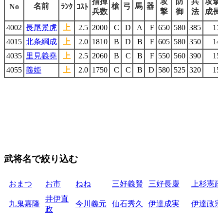
指揮
攻
防
兵
攻
名前
槍
弓
馬
器
No
ﾗﾝｸ
ｺｽﾄ
兵数
撃
御
法
成
4002
長尾景虎
上
2.5
2000
C
D
A
F
650
580
385
1
4015
北条綱成
上
2.0
1810
B
D
B
F
605
580
350
1
4035
里見義堯
上
2.5
2060
B
C
B
F
550
560
390
1
4055
義姫
上
2.0
1750
C
C
B
D
580
525
320
1
武将名で絞り込む
おまつ
お市
ねね
三好義賢
三好長慶
上杉憲
井伊直
九鬼嘉隆
今川義元
仙石秀久
伊達成実
伊達政
政