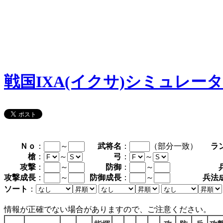
戦国IXA(イクサ)シミュレー
Ｎｏ
：
～
武将名
：
（部分一致）
ラ
槍
：
～
弓
：
～
攻撃
：
～
防御
：
～
攻撃成長
：
～
防御成長
：
～
兵法
ソート
：
情報が正確でない場合がありますので、ご注意ください。