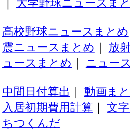
｜
大学野球ニュースま
高校野球ニュースまとめ
震ニュースまとめ
｜
放
ュースまとめ
｜
ニュー
中間日付算出
｜
動画ま
入居初期費用計算
｜
文字
ちつくんだ