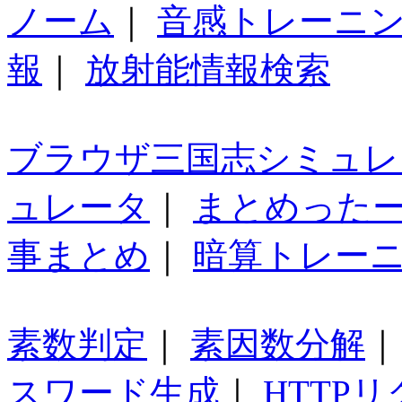
ノーム
｜
音感トレーニ
報
｜
放射能情報検索
ブラウザ三国志シミュレ
ュレータ
｜
まとめった
事まとめ
｜
暗算トレー
素数判定
｜
素因数分解
スワード生成
｜
HTTP