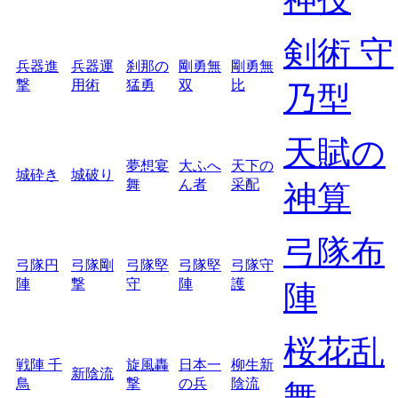
剣術 守
兵器進
兵器運
刹那の
剛勇無
剛勇無
撃
用術
猛勇
双
比
乃型
天賦の
夢想宴
大ふへ
天下の
城砕き
城破り
舞
ん者
采配
神算
弓隊布
弓隊円
弓隊剛
弓隊堅
弓隊堅
弓隊守
陣
撃
守
陣
護
陣
桜花乱
戦陣 千
旋風轟
日本一
柳生新
新陰流
鳥
撃
の兵
陰流
舞