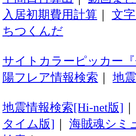
入居初期費用計算
｜
文字
ちつくんだ
サイトカラーピッカー『
陽フレア情報検索
｜
地震
地震情報検索[Hi-net版]
タイム版]
｜
海賊魂シミ