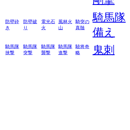
騎馬隊
防壁砕
防壁破
電光石
風林火
騎突の
き
り
火
山
真髄
備え
鬼刺
騎馬隊
騎馬隊
騎馬隊
騎馬隊
驍将奇
挟撃
突撃
襲撃
進撃
略