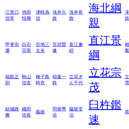
海北綱
江里口
池田
津軽為
浅井久
浅井長
信常
恒興
信
政
政
親
直江景
甲斐宗
白石
百地三
百武賢
直江兼
運
宗実
太夫
兼
続
綱
立花宗
福島正
秋山
種子島
稲葉一
立花ぎ
則
信友
時尭
鉄
ん千代
茂
臼杵鑑
結城政
織田
羽柴秀
脇坂安
義姫
勝
信長
吉
治
速