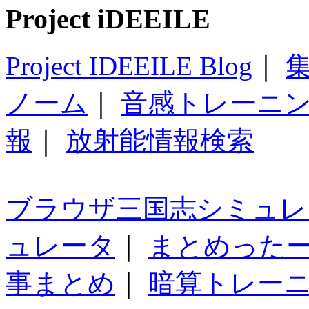
Project iDEEILE
Project IDEEILE Blog
｜
集
ノーム
｜
音感トレーニ
報
｜
放射能情報検索
ブラウザ三国志シミュレ
ュレータ
｜
まとめった
事まとめ
｜
暗算トレー