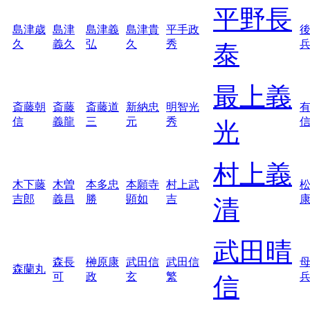
平野長
島津歳
島津
島津義
島津貴
平手政
久
義久
弘
久
秀
泰
最上義
斎藤朝
斎藤
斎藤道
新納忠
明智光
信
義龍
三
元
秀
光
村上義
木下藤
木曽
本多忠
本願寺
村上武
吉郎
義昌
勝
顕如
吉
清
武田晴
森長
榊原康
武田信
武田信
森蘭丸
可
政
玄
繁
信