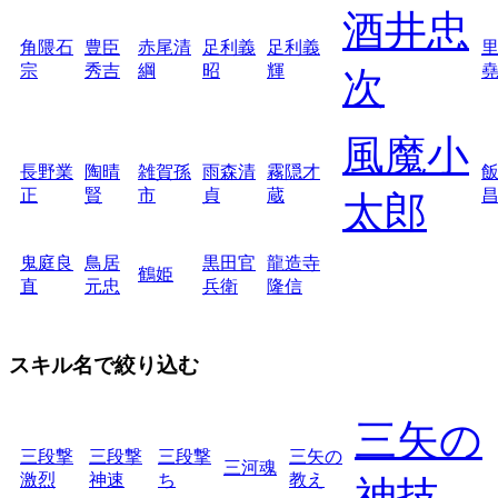
酒井忠
角隈石
豊臣
赤尾清
足利義
足利義
宗
秀吉
綱
昭
輝
次
風魔小
長野業
陶晴
雑賀孫
雨森清
霧隠才
正
賢
市
貞
蔵
太郎
鬼庭良
鳥居
黒田官
龍造寺
鶴姫
直
元忠
兵衛
隆信
スキル名で絞り込む
三矢の
三段撃
三段撃
三段撃
三矢の
三河魂
激烈
神速
ち
教え
神技