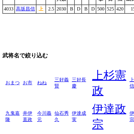
4033
高坂昌信
上
2.5
2030
B
D
B
D
500
525
420
1
武将名で絞り込む
上杉憲
三好義
三好長
おまつ
お市
ねね
賢
慶
政
伊達政
九鬼嘉
井伊
今川義
仙石秀
伊達成
隆
直政
元
久
実
宗