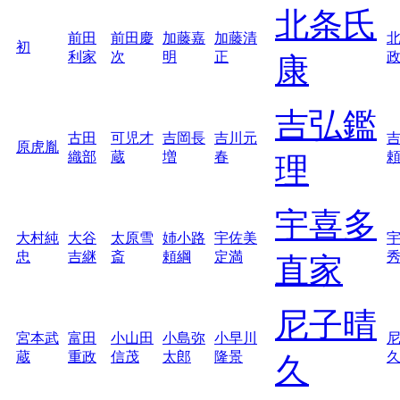
北条氏
前田
前田慶
加藤嘉
加藤清
初
利家
次
明
正
康
吉弘鑑
古田
可児才
吉岡長
吉川元
原虎胤
織部
蔵
増
春
理
宇喜多
大村純
大谷
太原雪
姉小路
宇佐美
忠
吉継
斎
頼綱
定満
直家
尼子晴
宮本武
富田
小山田
小島弥
小早川
蔵
重政
信茂
太郎
隆景
久