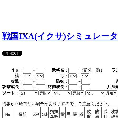
戦国IXA(イクサ)シミュレー
Ｎｏ
：
～
武将名
：
（部分一致）
ラ
槍
：
～
弓
：
～
攻撃
：
～
防御
：
～
攻撃成長
：
～
防御成長
：
～
兵法
ソート
：
情報が正確でない場合がありますので、ご注意ください。
指揮
攻
防
兵
攻
名前
槍
弓
馬
器
No
ﾗﾝｸ
ｺｽﾄ
兵数
撃
御
法
成