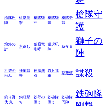
槍隊守
槍隊円
槍隊剛
槍隊堅
槍隊堅
槍隊奇
陣
撃
守
陣
襲
護
獅子の
炮烙の
独眼竜
猛虎吼
燕返し
猿夜叉
計
咆哮
陣
陣
謀殺
祈祷の
神風襲
神鬼無
義兵進
草薙流
極み
来
双
軍
鉄砲隊
釣り野
釣瓶撃
鉄壁の
鉄砲隊
鉄砲隊
伏 鬼
ち
備え
備え
円陣
剛撃