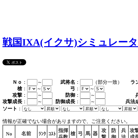
戦国IXA(イクサ)シミュレー
Ｎｏ
：
～
武将名
：
（部分一致）
ラ
槍
：
～
弓
：
～
攻撃
：
～
防御
：
～
攻撃成長
：
～
防御成長
：
～
兵法
ソート
：
情報が正確でない場合がありますので、ご注意ください。
指揮
攻
防
兵
攻
名前
槍
弓
馬
器
No
ﾗﾝｸ
ｺｽﾄ
兵数
撃
御
法
成