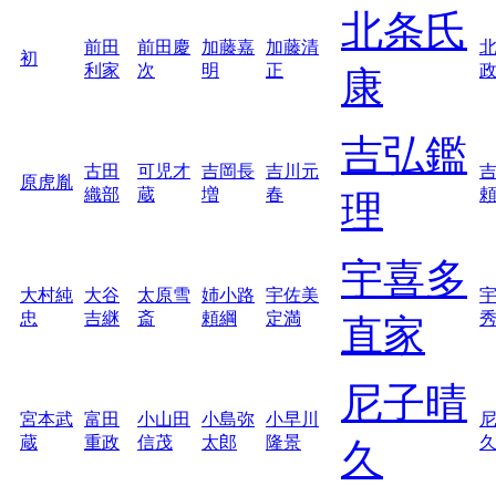
北条氏
前田
前田慶
加藤嘉
加藤清
初
利家
次
明
正
康
吉弘鑑
古田
可児才
吉岡長
吉川元
原虎胤
織部
蔵
増
春
理
宇喜多
大村純
大谷
太原雪
姉小路
宇佐美
忠
吉継
斎
頼綱
定満
直家
尼子晴
宮本武
富田
小山田
小島弥
小早川
蔵
重政
信茂
太郎
隆景
久