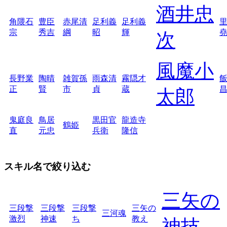
酒井忠
角隈石
豊臣
赤尾清
足利義
足利義
宗
秀吉
綱
昭
輝
次
風魔小
長野業
陶晴
雑賀孫
雨森清
霧隠才
正
賢
市
貞
蔵
太郎
鬼庭良
鳥居
黒田官
龍造寺
鶴姫
直
元忠
兵衛
隆信
スキル名で絞り込む
三矢の
三段撃
三段撃
三段撃
三矢の
三河魂
激烈
神速
ち
教え
神技