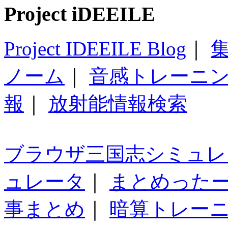
Project iDEEILE
Project IDEEILE Blog
｜
集
ノーム
｜
音感トレーニ
報
｜
放射能情報検索
ブラウザ三国志シミュレ
ュレータ
｜
まとめった
事まとめ
｜
暗算トレー