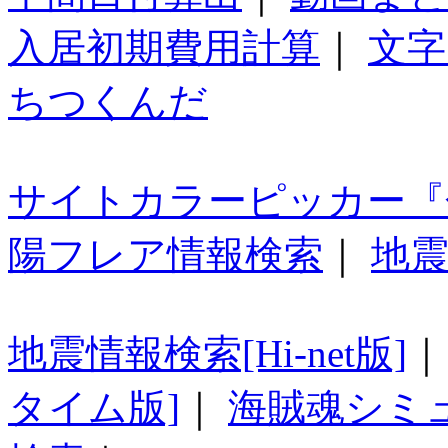
入居初期費用計算
｜
文字
ちつくんだ
サイトカラーピッカー『
陽フレア情報検索
｜
地震
地震情報検索[Hi-net版]
タイム版]
｜
海賊魂シミ