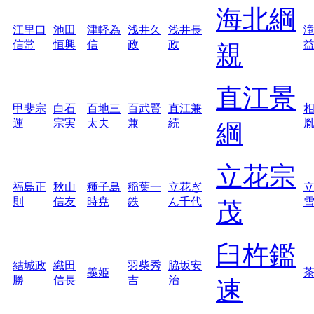
海北綱
江里口
池田
津軽為
浅井久
浅井長
信常
恒興
信
政
政
親
直江景
甲斐宗
白石
百地三
百武賢
直江兼
運
宗実
太夫
兼
続
綱
立花宗
福島正
秋山
種子島
稲葉一
立花ぎ
則
信友
時尭
鉄
ん千代
茂
臼杵鑑
結城政
織田
羽柴秀
脇坂安
義姫
勝
信長
吉
治
速