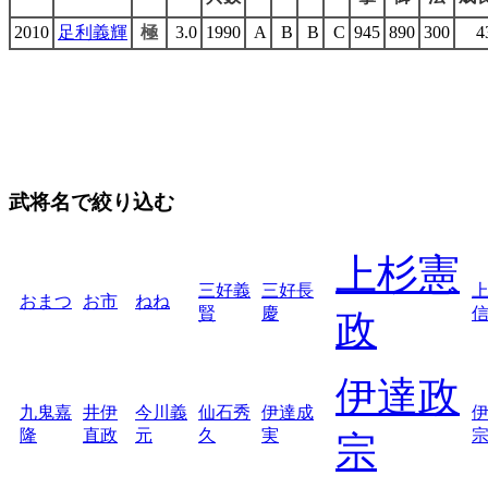
2010
足利義輝
極
3.0
1990
A
B
B
C
945
890
300
4
武将名で絞り込む
上杉憲
三好義
三好長
おまつ
お市
ねね
賢
慶
政
伊達政
九鬼嘉
井伊
今川義
仙石秀
伊達成
隆
直政
元
久
実
宗