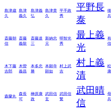
平野長
島津歳
島津
島津義
島津貴
平手政
久
義久
弘
久
秀
泰
最上義
斎藤朝
斎藤
斎藤道
新納忠
明智光
信
義龍
三
元
秀
光
村上義
木下藤
木曽
本多忠
本願寺
村上武
吉郎
義昌
勝
顕如
吉
清
武田晴
森長
榊原康
武田信
武田信
森蘭丸
可
政
玄
繁
信