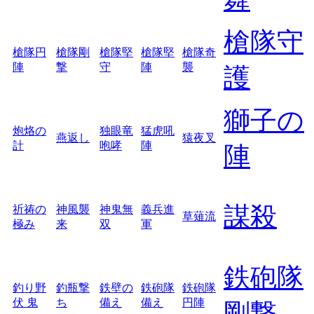
槍隊守
槍隊円
槍隊剛
槍隊堅
槍隊堅
槍隊奇
陣
撃
守
陣
襲
護
獅子の
炮烙の
独眼竜
猛虎吼
燕返し
猿夜叉
計
咆哮
陣
陣
謀殺
祈祷の
神風襲
神鬼無
義兵進
草薙流
極み
来
双
軍
鉄砲隊
釣り野
釣瓶撃
鉄壁の
鉄砲隊
鉄砲隊
伏 鬼
ち
備え
備え
円陣
剛撃