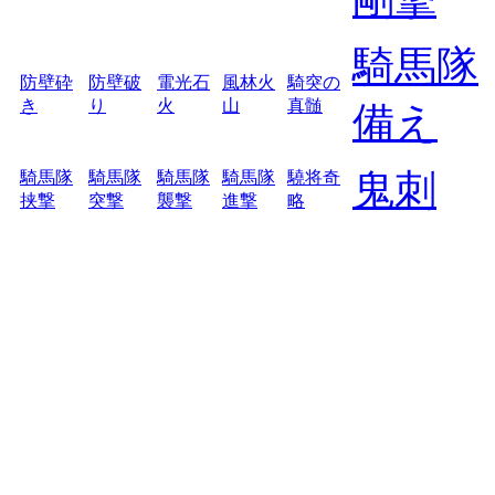
騎馬隊
防壁砕
防壁破
電光石
風林火
騎突の
き
り
火
山
真髄
備え
鬼刺
騎馬隊
騎馬隊
騎馬隊
騎馬隊
驍将奇
挟撃
突撃
襲撃
進撃
略