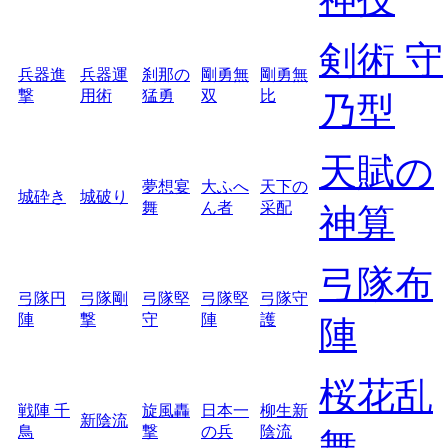
剣術 守
兵器進
兵器運
刹那の
剛勇無
剛勇無
撃
用術
猛勇
双
比
乃型
天賦の
夢想宴
大ふへ
天下の
城砕き
城破り
舞
ん者
采配
神算
弓隊布
弓隊円
弓隊剛
弓隊堅
弓隊堅
弓隊守
陣
撃
守
陣
護
陣
桜花乱
戦陣 千
旋風轟
日本一
柳生新
新陰流
鳥
撃
の兵
陰流
舞