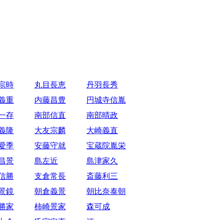
宗時
丸目長恵
丹羽長秀
義重
内藤昌豊
円城寺信胤
一存
南部信直
南部晴政
義隆
大友宗麟
大崎義直
愛季
安藤守就
宝蔵院胤栄
昌景
島左近
島津家久
信勝
支倉常長
斎藤利三
景鏡
朝倉義景
朝比奈泰朝
勝家
柿崎景家
森可成