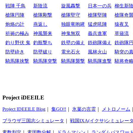
戦陣 千鳥
新陰流
旋風轟撃
日本一の兵
柳生新
槍隊円陣
槍隊剛撃
槍隊堅守
槍隊堅陣
槍隊奇
炮烙の計
燕返し
独眼竜咆哮
猛虎吼陣
猿夜叉
祈祷の極み
神風襲来
神鬼無双
義兵進軍
草薙流
釣り野伏 鬼
釣瓶撃ち
鉄壁の備え
鉄砲隊備え
鉄砲隊
防壁砕き
防壁破り
電光石火
風林火山
騎突の
騎馬隊挟撃
騎馬隊突撃
騎馬隊襲撃
騎馬隊進撃
驍将奇
Project iDEEILE
Project IDEEILE Blog
｜
集GO!!
｜
氷菓の言霊
｜
メトロノーム
ブラウザ三国志シミュレータ
｜
戦国IXA(イクサ)シミュレー
素数判定
｜
素因数分解
｜
ドラムマシン
｜
ランダムパスワー