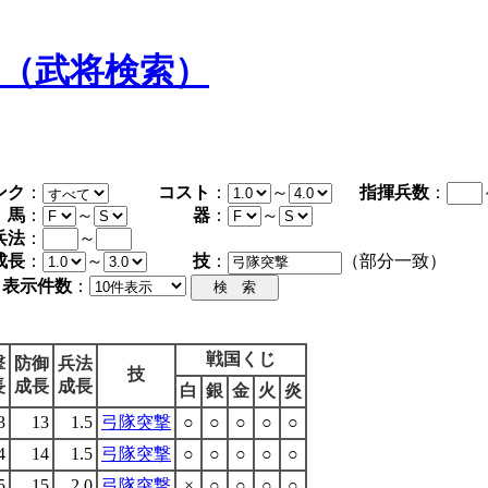
タ（武将検索）
ンク
：
コスト
：
～
指揮兵数
：
馬
：
～
器
：
～
兵法
：
～
成長
：
～
技
：
（部分一致）
表示件数
：
戦国くじ
撃
防御
兵法
技
長
成長
成長
白
銀
金
火
炎
3
13
1.5
弓隊突撃
○
○
○
○
○
4
14
1.5
弓隊突撃
○
○
○
○
○
5
15
2.0
弓隊突撃
×
○
○
○
○