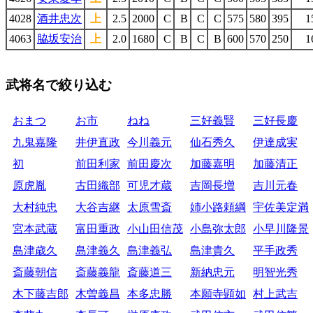
4028
酒井忠次
上
2.5
2000
C
B
C
C
575
580
395
1
4063
脇坂安治
上
2.0
1680
C
B
C
B
600
570
250
1
武将名で絞り込む
おまつ
お市
ねね
三好義賢
三好長慶
九鬼嘉隆
井伊直政
今川義元
仙石秀久
伊達成実
初
前田利家
前田慶次
加藤嘉明
加藤清正
原虎胤
古田織部
可児才蔵
吉岡長増
吉川元春
大村純忠
大谷吉継
太原雪斎
姉小路頼綱
宇佐美定満
宮本武蔵
富田重政
小山田信茂
小島弥太郎
小早川隆景
島津歳久
島津義久
島津義弘
島津貴久
平手政秀
斎藤朝信
斎藤義龍
斎藤道三
新納忠元
明智光秀
木下藤吉郎
木曽義昌
本多忠勝
本願寺顕如
村上武吉