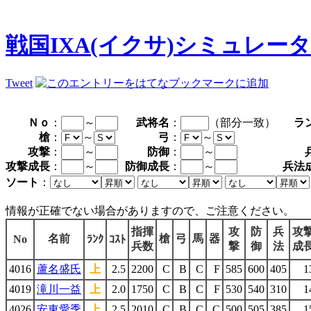
戦国IXA(イクサ)シミュレー
Tweet
Ｎｏ
：
～
武将名
：
（部分一致）
ラ
槍
：
～
弓
：
～
攻撃
：
～
防御
：
～
攻撃成長
：
～
防御成長
：
～
兵法
ソート
：
情報が正確でない場合がありますので、ご注意ください。
指揮
攻
防
兵
攻
名前
槍
弓
馬
器
No
ﾗﾝｸ
ｺｽﾄ
兵数
撃
御
法
成
4016
蘆名盛氏
上
2.5
2200
C
B
C
F
585
600
405
1
4019
滝川一益
上
2.0
1750
C
B
C
F
530
540
310
1
4026
安東愛季
上
2.5
2010
C
B
C
C
500
505
385
1