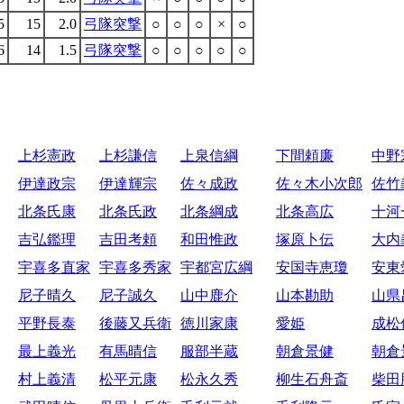
5
15
2.0
弓隊突撃
○
○
○
×
○
6
14
1.5
弓隊突撃
○
○
○
○
○
上杉憲政
上杉謙信
上泉信綱
下間頼廉
中野
伊達政宗
伊達輝宗
佐々成政
佐々木小次郎
佐竹
北条氏康
北条氏政
北条綱成
北条高広
十河
吉弘鑑理
吉田考頼
和田惟政
塚原卜伝
大内
宇喜多直家
宇喜多秀家
宇都宮広綱
安国寺恵瓊
安東
尼子晴久
尼子誠久
山中鹿介
山本勘助
山県
平野長泰
後藤又兵衛
徳川家康
愛姫
成松
最上義光
有馬晴信
服部半蔵
朝倉景健
朝倉
村上義清
松平元康
松永久秀
柳生石舟斎
柴田