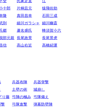
卜全
氏家定直
江
小十郎
片桐且元
猿飛佐助
幸隆
真田昌幸
石田三成
武則
細川ガラシャ
細川幽斎
氏郷
蘆名盛氏
蜂須賀小六
我部元親
長尾政景
長尾景虎
昌信
高山右近
高橋紹運
烏
兵器布陣
兵器突撃
き
土壁の術
城崩し
下り藤
弓陣の極み
弓隊備え
襲撃
弓隊進撃
弾幕防壁陣