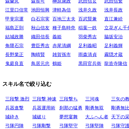
森蘭丸
森長可
榊原康政
武田信玄
武田信繁
江里口信常
池田恒興
津軽為信
浅井久政
浅井長政
甲斐宗運
白石宗実
百地三太夫
百武賢兼
直江兼続
福島正則
秋山信友
種子島時尭
稲葉一鉄
立花ぎん千
結城政勝
織田信長
義姫
羽柴秀吉
脇坂安治
角隈石宗
豊臣秀吉
赤尾清綱
足利義昭
足利義輝
長野業正
陶晴賢
雑賀孫市
雨森清貞
霧隠才蔵
鬼庭良直
鳥居元忠
鶴姫
黒田官兵衛
龍造寺隆信
スキル名で絞り込む
三段撃 激烈
三段撃 神速
三段撃ち
三河魂
三矢の
兵器進撃
兵器運用術
刹那の猛勇
剛勇無双
剛勇無
城砕き
城破り
夢想宴舞
大ふへん者
天下の
弓隊円陣
弓隊剛撃
弓隊堅守
弓隊堅陣
弓隊守