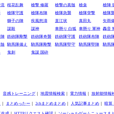
陰流
桜花乱舞
槍撃 修羅
槍撃の真髄
槍衾
槍陣 
襲
槍隊守護
槍隊布陣
槍隊急襲
槍隊突撃
槍隊
獅子の陣
疾風怒濤
直江状
真田丸
矢雨
謀殺
謀神
車懸り 白狐
車懸り 軍神
轟音 
円陣
鉄砲隊剛撃
鉄砲隊奇襲
鉄砲隊守護
鉄砲隊布陣
鉄砲
真髄
騎馬隊備え
騎馬隊剛撃
騎馬隊堅守
騎馬隊堅陣
騎馬
略
鬼刺
鬼謀 国砕
｜
音感トレーニング
｜
地震情報検索
｜
電力情報
｜
放射能情報
タ
｜
まとめったー
｜
2chまとめまとめ
｜
人気記事まとめ
｜
暗算
ド生成
｜
HTTPリクエスト確認
｜
ソーシャルゲームニュースま