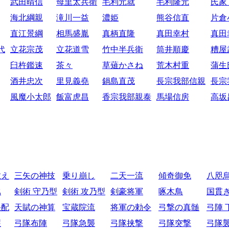
武田晴信
母里太兵衛
毛利元就
毛利隆元
氏家
海北綱親
滝川一益
濃姫
熊谷信直
片倉
直江景綱
相馬盛胤
真柄直隆
真田幸村
真田
代
立花宗茂
立花道雪
竹中半兵衛
筒井順慶
糟屋
臼杵鑑速
茶々
草薙かさね
荒木村重
蒲生
酒井忠次
里見義堯
鍋島直茂
長宗我部信親
長宗
風魔小太郎
飯富虎昌
香宗我部親泰
馬場信房
高坂
教え
三矢の神技
乗り崩し
二天一流
傾奇御免
八咫
比
剣術 守乃型
剣術 攻乃型
剣豪将軍
啄木鳥
国貫
采配
天賦の神算
宝蔵院流
将軍の勅令
弓撃の真髄
弓陣 
護
弓隊布陣
弓隊急襲
弓隊挟撃
弓隊突撃
弓隊