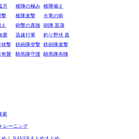
弧月
槍陣の極み
槍隊備え
襲撃
槍隊進撃
火竜の術
備え
砲撃の真髄
砲陣 菖蒲
無鹿
迅速行軍
釣り野伏 真
隊挟撃
鉄砲隊突撃
鉄砲隊進撃
隊奇襲
騎馬隊守護
騎馬隊布陣
検索
トレーニング
とめ
｜
NAVERまとめまとめ