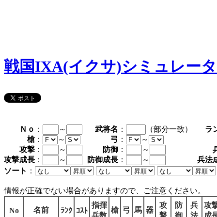
戦国IXA(イクサ)シミュレー
Ｎｏ
：
～
武将名
：
（部分一致）
ラ
槍
：
～
弓
：
～
攻撃
：
～
防御
：
～
攻撃成長
：
～
防御成長
：
～
兵法
ソート
：
情報が正確でない場合がありますので、ご注意ください。
指揮
攻
防
兵
攻
名前
槍
弓
馬
器
No
ﾗﾝｸ
ｺｽﾄ
兵数
撃
御
法
成