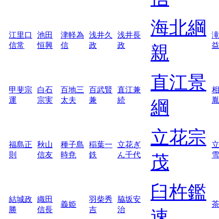
海北綱
江里口
池田
津軽為
浅井久
浅井長
信常
恒興
信
政
政
親
直江景
甲斐宗
白石
百地三
百武賢
直江兼
運
宗実
太夫
兼
続
綱
立花宗
福島正
秋山
種子島
稲葉一
立花ぎ
則
信友
時尭
鉄
ん千代
茂
臼杵鑑
結城政
織田
羽柴秀
脇坂安
義姫
勝
信長
吉
治
速