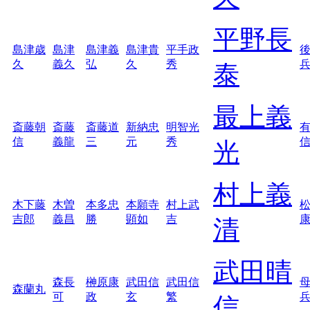
平野長
島津歳
島津
島津義
島津貴
平手政
久
義久
弘
久
秀
泰
最上義
斎藤朝
斎藤
斎藤道
新納忠
明智光
信
義龍
三
元
秀
光
村上義
木下藤
木曽
本多忠
本願寺
村上武
吉郎
義昌
勝
顕如
吉
清
武田晴
森長
榊原康
武田信
武田信
森蘭丸
可
政
玄
繁
信