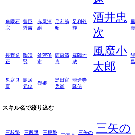
酒井忠
角隈石
豊臣
赤尾清
足利義
足利義
宗
秀吉
綱
昭
輝
次
風魔小
長野業
陶晴
雑賀孫
雨森清
霧隠才
正
賢
市
貞
蔵
太郎
鬼庭良
鳥居
黒田官
龍造寺
鶴姫
直
元忠
兵衛
隆信
スキル名で絞り込む
三矢の
三段撃
三段撃
三段撃
三矢の