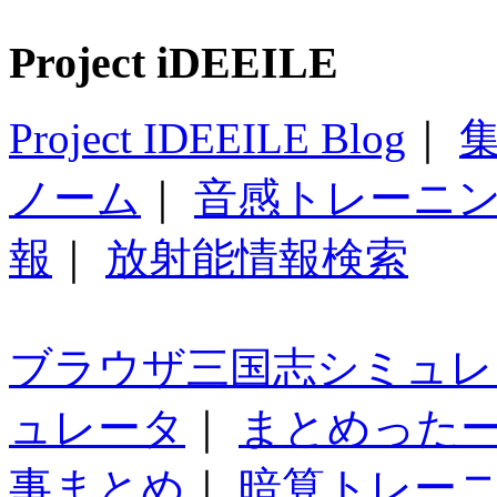
Project iDEEILE
Project IDEEILE Blog
｜
集
ノーム
｜
音感トレーニ
報
｜
放射能情報検索
ブラウザ三国志シミュレ
ュレータ
｜
まとめった
事まとめ
｜
暗算トレー