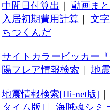
中間日付算出
｜
動画ま
入居初期費用計算
｜
文字
ちつくんだ
サイトカラーピッカー『
陽フレア情報検索
｜
地震
地震情報検索[Hi-net版]
タイム版]
｜
海賊魂シミ