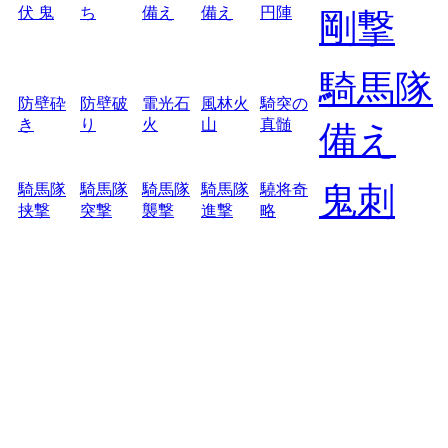
伏 鬼
ち
備え
備え
円陣
剛撃
騎馬隊
防壁砕
防壁破
電光石
風林火
騎突の
き
り
火
山
真髄
備え
鬼刺
騎馬隊
騎馬隊
騎馬隊
騎馬隊
驍将奇
挟撃
突撃
襲撃
進撃
略