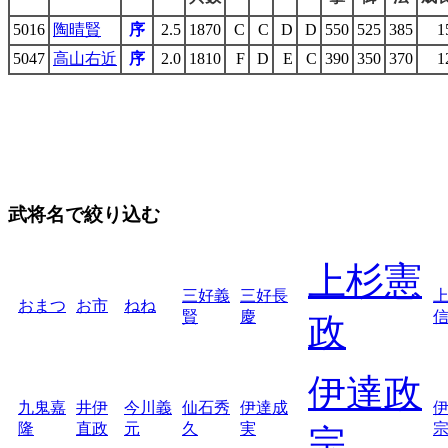
5016
陶晴賢
序
2.5
1870
C
C
D
D
550
525
385
1
5047
高山右近
序
2.0
1810
F
D
E
C
390
350
370
1
武将名で絞り込む
上杉憲
三好義
三好長
おまつ
お市
ねね
賢
慶
政
伊達政
九鬼嘉
井伊
今川義
仙石秀
伊達成
隆
直政
元
久
実
宗