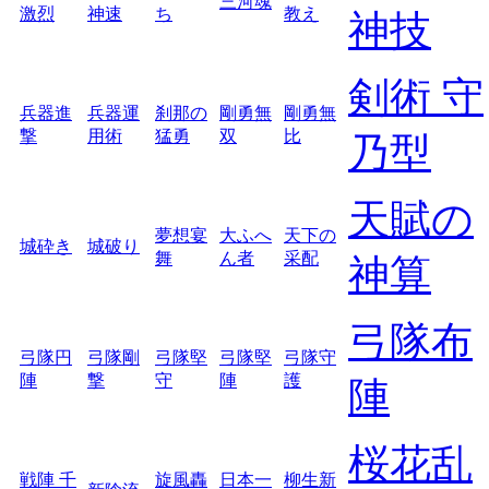
三河魂
激烈
神速
ち
教え
神技
剣術 守
兵器進
兵器運
刹那の
剛勇無
剛勇無
撃
用術
猛勇
双
比
乃型
天賦の
夢想宴
大ふへ
天下の
城砕き
城破り
舞
ん者
采配
神算
弓隊布
弓隊円
弓隊剛
弓隊堅
弓隊堅
弓隊守
陣
撃
守
陣
護
陣
桜花乱
戦陣 千
旋風轟
日本一
柳生新