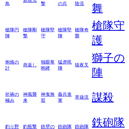
新陰流
鳥
撃
の兵
陰流
舞
槍隊守
槍隊円
槍隊剛
槍隊堅
槍隊堅
槍隊奇
陣
撃
守
陣
襲
護
獅子の
炮烙の
独眼竜
猛虎吼
燕返し
猿夜叉
計
咆哮
陣
陣
謀殺
祈祷の
神風襲
神鬼無
義兵進
草薙流
極み
来
双
軍
鉄砲隊
釣り野
釣瓶撃
鉄壁の
鉄砲隊
鉄砲隊