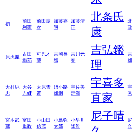
北条氏
前田
前田慶
加藤嘉
加藤清
初
利家
次
明
正
康
吉弘鑑
古田
可児才
吉岡長
吉川元
原虎胤
織部
蔵
増
春
理
宇喜多
大村純
大谷
太原雪
姉小路
宇佐美
忠
吉継
斎
頼綱
定満
直家
尼子晴
宮本武
富田
小山田
小島弥
小早川
蔵
重政
信茂
太郎
隆景
久