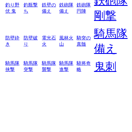
鉄砲隊
釣り野
釣瓶撃
鉄壁の
鉄砲隊
鉄砲隊
伏 鬼
ち
備え
備え
円陣
剛撃
騎馬隊
防壁砕
防壁破
電光石
風林火
騎突の
き
り
火
山
真髄
備え
鬼刺
騎馬隊
騎馬隊
騎馬隊
騎馬隊
驍将奇
挟撃
突撃
襲撃
進撃
略