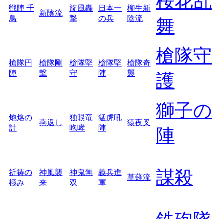
桜花乱
戦陣 千
旋風轟
日本一
柳生新
新陰流
鳥
撃
の兵
陰流
舞
槍隊守
槍隊円
槍隊剛
槍隊堅
槍隊堅
槍隊奇
陣
撃
守
陣
襲
護
獅子の
炮烙の
独眼竜
猛虎吼
燕返し
猿夜叉
計
咆哮
陣
陣
謀殺
祈祷の
神風襲
神鬼無
義兵進
草薙流
極み
来
双
軍