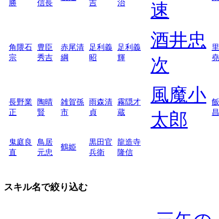
勝
信長
吉
治
速
酒井忠
角隈石
豊臣
赤尾清
足利義
足利義
宗
秀吉
綱
昭
輝
次
風魔小
長野業
陶晴
雑賀孫
雨森清
霧隠才
正
賢
市
貞
蔵
太郎
鬼庭良
鳥居
黒田官
龍造寺
鶴姫
直
元忠
兵衛
隆信
スキル名で絞り込む