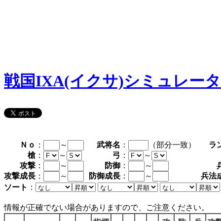
戦国IXA(イクサ)シミュレー
Ｎｏ
：
～
武将名
：
（部分一致）
ラ
槍
：
～
弓
：
～
攻撃
：
～
防御
：
～
攻撃成長
：
～
防御成長
：
～
兵法
ソート
：
情報が正確でない場合がありますので、ご注意ください。