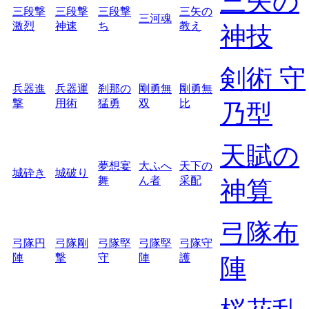
三矢の
三段撃
三段撃
三段撃
三矢の
三河魂
激烈
神速
ち
教え
神技
剣術 守
兵器進
兵器運
刹那の
剛勇無
剛勇無
撃
用術
猛勇
双
比
乃型
天賦の
夢想宴
大ふへ
天下の
城砕き
城破り
舞
ん者
采配
神算
弓隊布
弓隊円
弓隊剛
弓隊堅
弓隊堅
弓隊守
陣
撃
守
陣
護
陣