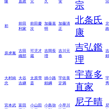
隆
直政
元
久
実
宗
北条氏
前田
前田慶
加藤嘉
加藤清
初
利家
次
明
正
康
吉弘鑑
古田
可児才
吉岡長
吉川元
原虎胤
織部
蔵
増
春
理
宇喜多
大村純
大谷
太原雪
姉小路
宇佐美
忠
吉継
斎
頼綱
定満
直家
尼子晴
宮本武
富田
小山田
小島弥
小早川