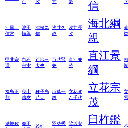
可
政
玄
繁
信
海北綱
江里口
池田
津軽為
浅井久
浅井長
信常
恒興
信
政
政
親
直江景
甲斐宗
白石
百地三
百武賢
直江兼
運
宗実
太夫
兼
続
綱
立花宗
福島正
秋山
種子島
稲葉一
立花ぎ
則
信友
時尭
鉄
ん千代
茂
臼杵鑑
結城政
織田
羽柴秀
脇坂安
義姫