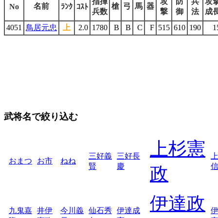
指揮
攻
防
兵
攻
名前
槍
弓
馬
器
No
ﾗﾝｸ
ｺｽﾄ
兵数
撃
御
法
成
4051
鳥居元忠
上
2.0
1780
B
B
C
F
515
610
190
1
武将名で絞り込む
上杉憲
三好義
三好長
おまつ
お市
ねね
賢
慶
政
伊達政
九鬼嘉
井伊
今川義
仙石秀
伊達成