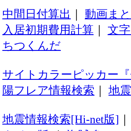
中間日付算出
｜
動画ま
入居初期費用計算
｜
文字
ちつくんだ
サイトカラーピッカー『
陽フレア情報検索
｜
地震
地震情報検索[Hi-net版]