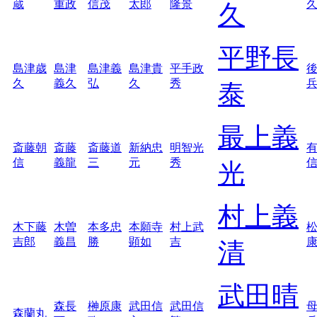
蔵
重政
信茂
太郎
隆景
久
平野長
島津歳
島津
島津義
島津貴
平手政
久
義久
弘
久
秀
泰
最上義
斎藤朝
斎藤
斎藤道
新納忠
明智光
信
義龍
三
元
秀
光
村上義
木下藤
木曽
本多忠
本願寺
村上武
吉郎
義昌
勝
顕如
吉
清
武田晴
森長
榊原康
武田信
武田信
森蘭丸