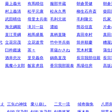
最上義光
有馬晴信
服部半蔵
朝倉景健
朝倉
村上義清
松平元康
松永久秀
柳生石舟斎
柴田
武田晴信
母里太兵衛
毛利元就
毛利隆元
氏家
海北綱親
滝川一益
濃姫
熊谷信直
片倉
直江景綱
相馬盛胤
真柄直隆
真田幸村
真田
代
立花宗茂
立花道雪
竹中半兵衛
筒井順慶
糟屋
臼杵鑑速
茶々
草薙かさね
荒木村重
蒲生
酒井忠次
里見義堯
鍋島直茂
長宗我部信親
長宗
風魔小太郎
飯富虎昌
香宗我部親泰
馬場信房
高坂
教え
三矢の神技
乗り崩し
二天一流
傾奇御免
八咫
比
剣術 守乃型
剣術 攻乃型
剣豪将軍
啄木鳥
国貫