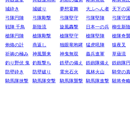
城砕き
城破り
夢想宴舞
大ふへん者
天下の
弓隊円陣
弓隊剛撃
弓隊堅守
弓隊堅陣
弓隊守
戦陣 千鳥
新陰流
旋風轟撃
日本一の兵
柳生新
槍隊円陣
槍隊剛撃
槍隊堅守
槍隊堅陣
槍隊奇
炮烙の計
燕返し
独眼竜咆哮
猛虎吼陣
猿夜叉
祈祷の極み
神風襲来
神鬼無双
義兵進軍
草薙流
釣り野伏 鬼
釣瓶撃ち
鉄壁の備え
鉄砲隊備え
鉄砲隊
防壁砕き
防壁破り
電光石火
風林火山
騎突の
騎馬隊挟撃
騎馬隊突撃
騎馬隊襲撃
騎馬隊進撃
驍将奇