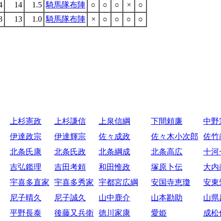
4
14
1.5
騎馬隊布陣
○
○
○
×
○
3
13
1.0
騎馬隊布陣
×
○
○
○
○
上杉憲政
上杉謙信
上泉信綱
下間頼廉
中野
伊達政宗
伊達輝宗
佐々成政
佐々木小次郎
佐竹
北条氏康
北条氏政
北条綱成
北条高広
十河
吉弘鑑理
吉田考頼
和田惟政
塚原卜伝
大内
宇喜多直家
宇喜多秀家
宇都宮広綱
安国寺恵瓊
安東
尼子晴久
尼子誠久
山中鹿介
山本勘助
山県
平野長泰
後藤又兵衛
徳川家康
愛姫
成松