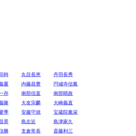
宗時
丸目長恵
丹羽長秀
義重
内藤昌豊
円城寺信胤
一存
南部信直
南部晴政
義隆
大友宗麟
大崎義直
愛季
安藤守就
宝蔵院胤栄
昌景
島左近
島津家久
信勝
支倉常長
斎藤利三