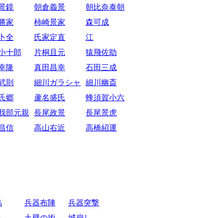
景鏡
朝倉義景
朝比奈泰朝
勝家
柿崎景家
森可成
卜全
氏家定直
江
小十郎
片桐且元
猿飛佐助
幸隆
真田昌幸
石田三成
武則
細川ガラシャ
細川幽斎
氏郷
蘆名盛氏
蜂須賀小六
我部元親
長尾政景
長尾景虎
昌信
高山右近
高橋紹運
烏
兵器布陣
兵器突撃
き
土壁の術
城崩し