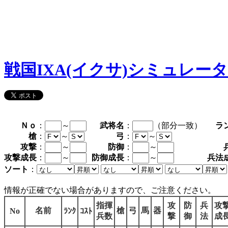
戦国IXA(イクサ)シミュレー
Ｎｏ
：
～
武将名
：
（部分一致）
ラ
槍
：
～
弓
：
～
攻撃
：
～
防御
：
～
攻撃成長
：
～
防御成長
：
～
兵法
ソート
：
情報が正確でない場合がありますので、ご注意ください。
指揮
攻
防
兵
攻
名前
槍
弓
馬
器
No
ﾗﾝｸ
ｺｽﾄ
兵数
撃
御
法
成