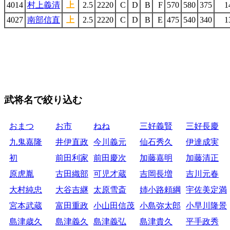
4014
村上義清
上
2.5
2220
C
D
B
F
570
580
375
1
4027
南部信直
上
2.5
2220
C
D
B
E
475
540
340
1
武将名で絞り込む
おまつ
お市
ねね
三好義賢
三好長慶
九鬼嘉隆
井伊直政
今川義元
仙石秀久
伊達成実
初
前田利家
前田慶次
加藤嘉明
加藤清正
原虎胤
古田織部
可児才蔵
吉岡長増
吉川元春
大村純忠
大谷吉継
太原雪斎
姉小路頼綱
宇佐美定満
宮本武蔵
富田重政
小山田信茂
小島弥太郎
小早川隆景
島津歳久
島津義久
島津義弘
島津貴久
平手政秀