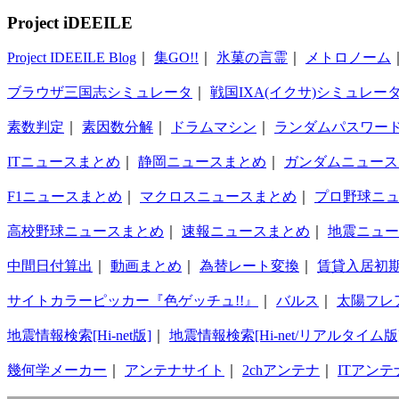
Project iDEEILE
Project IDEEILE Blog
｜
集GO!!
｜
氷菓の言霊
｜
メトロノーム
ブラウザ三国志シミュレータ
｜
戦国IXA(イクサ)シミュレー
素数判定
｜
素因数分解
｜
ドラムマシン
｜
ランダムパスワー
ITニュースまとめ
｜
静岡ニュースまとめ
｜
ガンダムニュース
F1ニュースまとめ
｜
マクロスニュースまとめ
｜
プロ野球ニ
高校野球ニュースまとめ
｜
速報ニュースまとめ
｜
地震ニュー
中間日付算出
｜
動画まとめ
｜
為替レート変換
｜
賃貸入居初
サイトカラーピッカー『色ゲッチュ!!』
｜
バルス
｜
太陽フレ
地震情報検索[Hi-net版]
｜
地震情報検索[Hi-net/リアルタイム版
幾何学メーカー
｜
アンテナサイト
｜
2chアンテナ
｜
ITアンテ