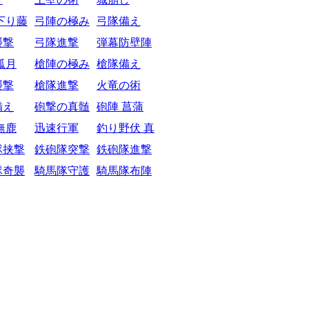
下り藤
弓陣の極み
弓隊備え
襲撃
弓隊進撃
弾幕防壁陣
弧月
槍陣の極み
槍隊備え
襲撃
槍隊進撃
火竜の術
備え
砲撃の真髄
砲陣 菖蒲
無鹿
迅速行軍
釣り野伏 真
隊挟撃
鉄砲隊突撃
鉄砲隊進撃
隊奇襲
騎馬隊守護
騎馬隊布陣