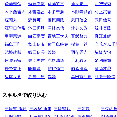
斎藤朝信
斎藤義龍
斎藤道三
新納忠元
明智光秀
木下藤吉郎
木曽義昌
本多忠勝
本願寺顕如
村上武吉
森蘭丸
森長可
榊原康政
武田信玄
武田信繁
江里口信常
池田恒興
津軽為信
浅井久政
浅井長政
甲斐宗運
白石宗実
百地三太夫
百武賢兼
直江兼続
福島正則
秋山信友
種子島時尭
稲葉一鉄
立花ぎん千
結城政勝
織田信長
義姫
羽柴秀吉
脇坂安治
角隈石宗
豊臣秀吉
赤尾清綱
足利義昭
足利義輝
長野業正
陶晴賢
雑賀孫市
雨森清貞
霧隠才蔵
鬼庭良直
鳥居元忠
鶴姫
黒田官兵衛
龍造寺隆信
スキル名で絞り込む
三段撃 激烈
三段撃 神速
三段撃ち
三河魂
三矢の
兵器進撃
兵器運用術
刹那の猛勇
剛勇無双
剛勇無