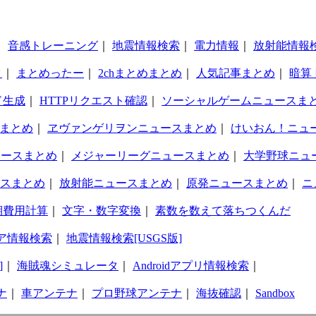
｜
音感トレーニング
｜
地震情報検索
｜
電力情報
｜
放射能情報
タ
｜
まとめったー
｜
2chまとめまとめ
｜
人気記事まとめ
｜
暗算
ド生成
｜
HTTPリクエスト確認
｜
ソーシャルゲームニュースま
まとめ
｜
ヱヴァンゲリヲンニュースまとめ
｜
けいおん！ニュ
ュースまとめ
｜
メジャーリーグニュースまとめ
｜
大学野球ニュ
スまとめ
｜
放射能ニュースまとめ
｜
原発ニュースまとめ
｜
ニ
期費用計算
｜
文字・数字変換
｜
素数を数えて落ちつくんだ
ア情報検索
｜
地震情報検索[USGS版]
]
｜
海賊魂シミュレータ
｜
Androidアプリ情報検索
｜
ナ
｜
車アンテナ
｜
プロ野球アンテナ
｜
海抜確認
｜
Sandbox