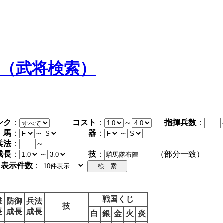
タ（武将検索）
ンク
：
コスト
：
～
指揮兵数
：
馬
：
～
器
：
～
兵法
：
～
成長
：
～
技
：
（部分一致）
表示件数
：
戦国くじ
撃
防御
兵法
技
長
成長
成長
白
銀
金
火
炎