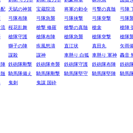
采配
天賦の神算
宝蔵院流
将軍の勅令
弓撃の真髄
弓陣 
護
弓隊布陣
弓隊急襲
弓隊挟撃
弓隊突撃
弓隊
陰流
桜花乱舞
槍撃 修羅
槍撃の真髄
槍衾
槍陣 
襲
槍隊守護
槍隊布陣
槍隊急襲
槍隊突撃
槍隊
獅子の陣
疾風怒濤
直江状
真田丸
矢雨
謀殺
謀神
車懸り 白狐
車懸り 軍神
轟音 
円陣
鉄砲隊剛撃
鉄砲隊奇襲
鉄砲隊守護
鉄砲隊布陣
鉄砲
真髄
騎馬隊備え
騎馬隊剛撃
騎馬隊堅守
騎馬隊堅陣
騎馬
略
鬼刺
鬼謀 国砕