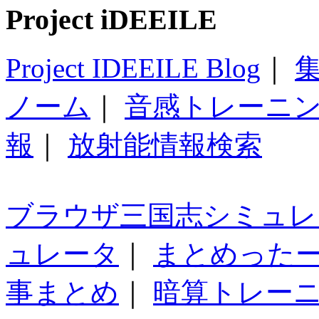
Project iDEEILE
Project IDEEILE Blog
｜
集
ノーム
｜
音感トレーニ
報
｜
放射能情報検索
ブラウザ三国志シミュレ
ュレータ
｜
まとめった
事まとめ
｜
暗算トレー