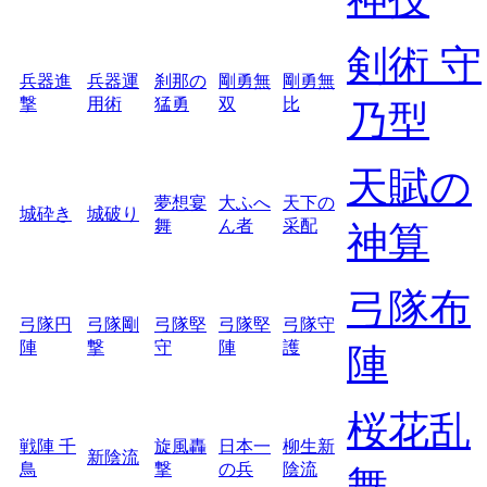
剣術 守
兵器進
兵器運
刹那の
剛勇無
剛勇無
撃
用術
猛勇
双
比
乃型
天賦の
夢想宴
大ふへ
天下の
城砕き
城破り
舞
ん者
采配
神算
弓隊布
弓隊円
弓隊剛
弓隊堅
弓隊堅
弓隊守
陣
撃
守
陣
護
陣
桜花乱
戦陣 千
旋風轟
日本一
柳生新
新陰流
鳥
撃
の兵
陰流
舞