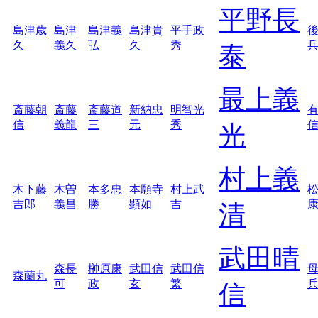
平野長
島津歳
島津
島津義
島津貴
平手政
久
義久
弘
久
秀
泰
最上義
斎藤朝
斎藤
斎藤道
新納忠
明智光
信
義龍
三
元
秀
光
村上義
木下藤
木曽
本多忠
本願寺
村上武
吉郎
義昌
勝
顕如
吉
清
武田晴
森長
榊原康
武田信
武田信
森蘭丸
可
政
玄
繁
信