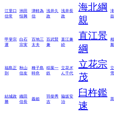
海北綱
江里口
池田
津軽為
浅井久
浅井長
信常
恒興
信
政
政
親
直江景
甲斐宗
白石
百地三
百武賢
直江兼
運
宗実
太夫
兼
続
綱
立花宗
福島正
秋山
種子島
稲葉一
立花ぎ
則
信友
時尭
鉄
ん千代
茂
臼杵鑑
結城政
織田
羽柴秀
脇坂安
義姫
勝
信長
吉
治
速