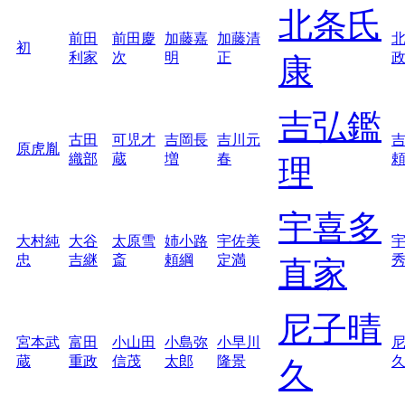
北条氏
前田
前田慶
加藤嘉
加藤清
初
利家
次
明
正
康
吉弘鑑
古田
可児才
吉岡長
吉川元
原虎胤
織部
蔵
増
春
理
宇喜多
大村純
大谷
太原雪
姉小路
宇佐美
忠
吉継
斎
頼綱
定満
直家
尼子晴
宮本武
富田
小山田
小島弥
小早川
蔵
重政
信茂
太郎
隆景
久