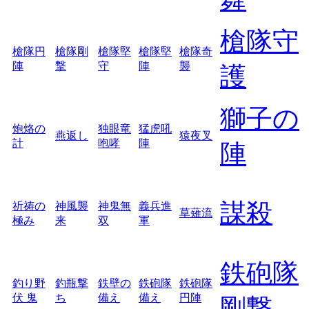
槍隊守
槍隊円
槍隊剛
槍隊堅
槍隊堅
槍隊奇
陣
撃
守
陣
襲
護
獅子の
炮烙の
独眼竜
猛虎吼
燕返し
猿夜叉
計
咆哮
陣
陣
謀殺
祈祷の
神風襲
神鬼無
義兵進
草薙流
極み
来
双
軍
鉄砲隊
釣り野
釣瓶撃
鉄壁の
鉄砲隊
鉄砲隊
伏 鬼
ち
備え
備え
円陣
剛撃