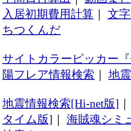
入居初期費用計算
｜
文字
ちつくんだ
サイトカラーピッカー『
陽フレア情報検索
｜
地震
地震情報検索[Hi-net版]
タイム版]
｜
海賊魂シミ