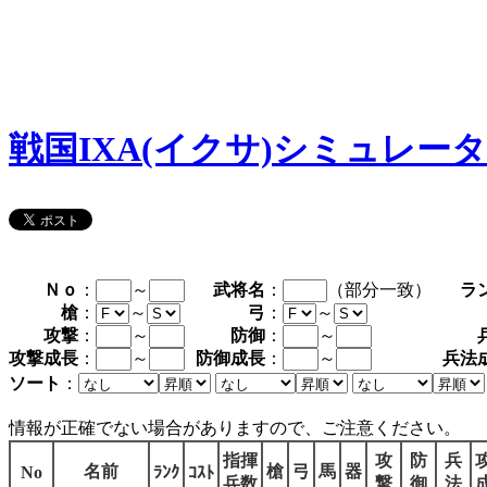
戦国IXA(イクサ)シミュレー
Ｎｏ
：
～
武将名
：
（部分一致）
ラ
槍
：
～
弓
：
～
攻撃
：
～
防御
：
～
攻撃成長
：
～
防御成長
：
～
兵法
ソート
：
情報が正確でない場合がありますので、ご注意ください。
指揮
攻
防
兵
名前
槍
弓
馬
器
No
ﾗﾝｸ
ｺｽﾄ
兵数
撃
御
法