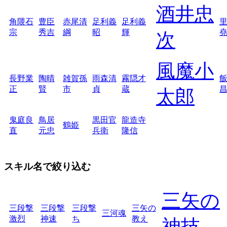
酒井忠
角隈石
豊臣
赤尾清
足利義
足利義
宗
秀吉
綱
昭
輝
次
風魔小
長野業
陶晴
雑賀孫
雨森清
霧隠才
正
賢
市
貞
蔵
太郎
鬼庭良
鳥居
黒田官
龍造寺
鶴姫
直
元忠
兵衛
隆信
スキル名で絞り込む
三矢の
三段撃
三段撃
三段撃
三矢の
三河魂
激烈
神速
ち
教え
神技