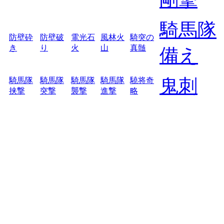
騎馬隊
防壁砕
防壁破
電光石
風林火
騎突の
き
り
火
山
真髄
備え
鬼刺
騎馬隊
騎馬隊
騎馬隊
騎馬隊
驍将奇
挟撃
突撃
襲撃
進撃
略