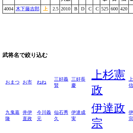
4004
木下藤吉郎
上
2.5
2010
B
D
C
C
525
600
420
武将名で絞り込む
上杉憲
三好義
三好長
おまつ
お市
ねね
賢
慶
政
伊達政
九鬼嘉
井伊
今川義
仙石秀
伊達成
隆
直政
元
久
実
宗