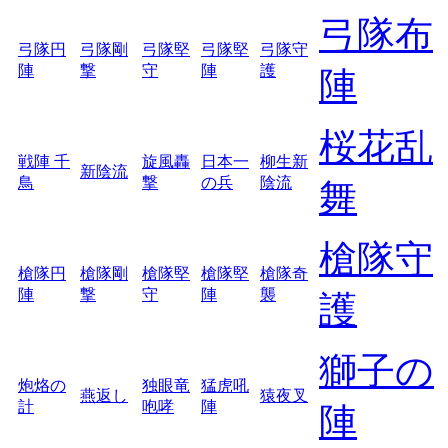
弓隊布
弓隊円
弓隊剛
弓隊堅
弓隊堅
弓隊守
陣
撃
守
陣
護
陣
桜花乱
戦陣 千
旋風轟
日本一
柳生新
新陰流
鳥
撃
の兵
陰流
舞
槍隊守
槍隊円
槍隊剛
槍隊堅
槍隊堅
槍隊奇
陣
撃
守
陣
襲
護
獅子の
炮烙の
独眼竜
猛虎吼
燕返し
猿夜叉
計
咆哮
陣
陣