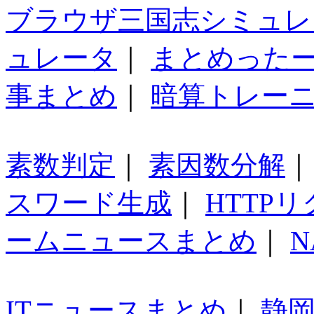
ブラウザ三国志シミュレ
ュレータ
｜
まとめった
事まとめ
｜
暗算トレー
素数判定
｜
素因数分解
スワード生成
｜
HTTP
ームニュースまとめ
｜
N
ITニュースまとめ
｜
静