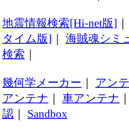
地震情報検索[Hi-net版]
タイム版]
｜
海賊魂シミ
検索
｜
幾何学メーカー
｜
アン
アンテナ
｜
車アンテナ
認
｜
Sandbox