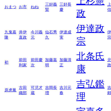
上杉憲
三好義
三好長
おまつ
お市
ねね
賢
慶
政
伊達政
九鬼嘉
井伊
今川義
仙石秀
伊達成
隆
直政
元
久
実
宗
北条氏
前田
前田慶
加藤嘉
加藤清
初
利家
次
明
正
康
吉弘鑑
古田
可児才
吉岡長
吉川元
原虎胤
織部
蔵
増
春
理