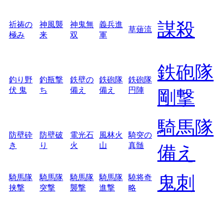
謀殺
祈祷の
神風襲
神鬼無
義兵進
草薙流
極み
来
双
軍
鉄砲隊
釣り野
釣瓶撃
鉄壁の
鉄砲隊
鉄砲隊
伏 鬼
ち
備え
備え
円陣
剛撃
騎馬隊
防壁砕
防壁破
電光石
風林火
騎突の
き
り
火
山
真髄
備え
鬼刺
騎馬隊
騎馬隊
騎馬隊
騎馬隊
驍将奇
挟撃
突撃
襲撃
進撃
略