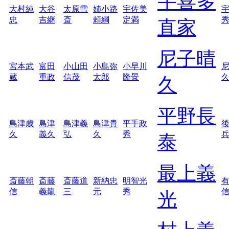
宇喜多
大村純
大谷
太原雪
姉小路
宇佐美
忠
吉継
斎
頼綱
定満
直家
尼子晴
宮本武
富田
小山田
小島弥
小早川
蔵
重政
信茂
太郎
隆景
久
平野長
島津歳
島津
島津義
島津貴
平手政
久
義久
弘
久
秀
泰
最上義
斎藤朝
斎藤
斎藤道
新納忠
明智光
信
義龍
三
元
秀
光