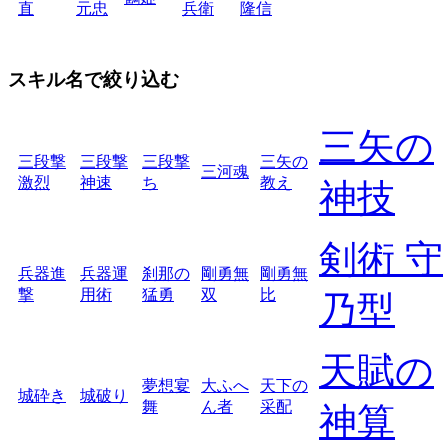
直
元忠
兵衛
隆信
スキル名で絞り込む
三矢の
三段撃
三段撃
三段撃
三矢の
三河魂
激烈
神速
ち
教え
神技
剣術 守
兵器進
兵器運
刹那の
剛勇無
剛勇無
撃
用術
猛勇
双
比
乃型
天賦の
夢想宴
大ふへ
天下の
城砕き
城破り
舞
ん者
采配
神算