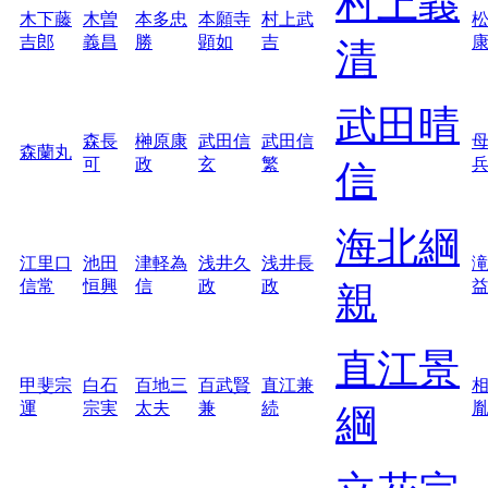
村上義
木下藤
木曽
本多忠
本願寺
村上武
吉郎
義昌
勝
顕如
吉
清
武田晴
森長
榊原康
武田信
武田信
森蘭丸
可
政
玄
繁
信
海北綱
江里口
池田
津軽為
浅井久
浅井長
信常
恒興
信
政
政
親
直江景
甲斐宗
白石
百地三
百武賢
直江兼
運
宗実
太夫
兼
続
綱