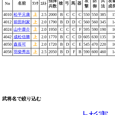
指揮
攻
防
兵
攻
名前
槍
弓
馬
器
No
ﾗﾝｸ
ｺｽﾄ
兵数
撃
御
法
成
4010
松平元康
上
2.5
2000
B
C
C
C
550
550
385
1
4012
前田利家
上
2.0
1790
B
D
D
C
560
560
345
1
4024
山中鹿介
上
2.0
1950
C
C
C
F
595
590
190
1
4042
成松信勝
上
2.0
1770
B
C
C
D
605
630
135
1
4050
森長可
上
2.0
1720
B
D
C
E
545
470
220
1
4058
羽柴秀吉
上
2.5
2050
B
D
F
B
590
600
460
1
武将名で絞り込む