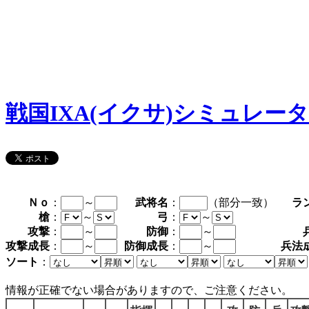
戦国IXA(イクサ)シミュレー
Ｎｏ
：
～
武将名
：
（部分一致）
ラ
槍
：
～
弓
：
～
攻撃
：
～
防御
：
～
攻撃成長
：
～
防御成長
：
～
兵法
ソート
：
情報が正確でない場合がありますので、ご注意ください。