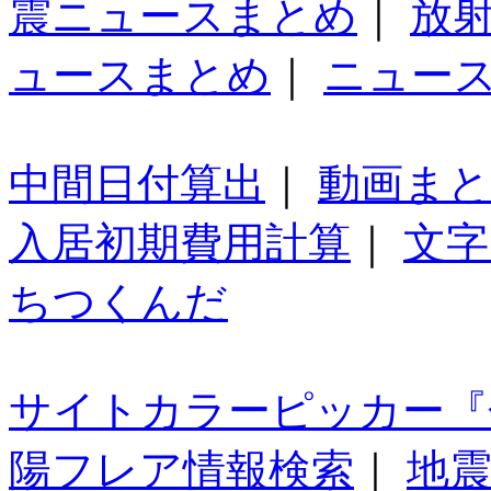
震ニュースまとめ
｜
放
ュースまとめ
｜
ニュー
中間日付算出
｜
動画ま
入居初期費用計算
｜
文字
ちつくんだ
サイトカラーピッカー『
陽フレア情報検索
｜
地震