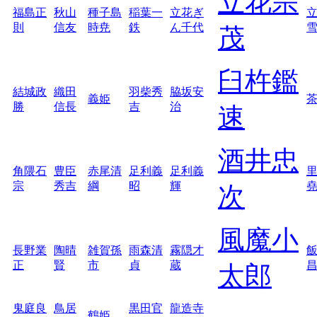
立花宗
福島正
秋山
種子島
稲葉一
立花ぎ
則
信友
時尭
鉄
ん千代
茂
臼杵鑑
結城政
織田
羽柴秀
脇坂安
義姫
勝
信長
吉
治
速
酒井忠
角隈石
豊臣
赤尾清
足利義
足利義
宗
秀吉
綱
昭
輝
次
風魔小
長野業
陶晴
雑賀孫
雨森清
霧隠才
正
賢
市
貞
蔵
太郎
鬼庭良
鳥居
黒田官
龍造寺
鶴姫