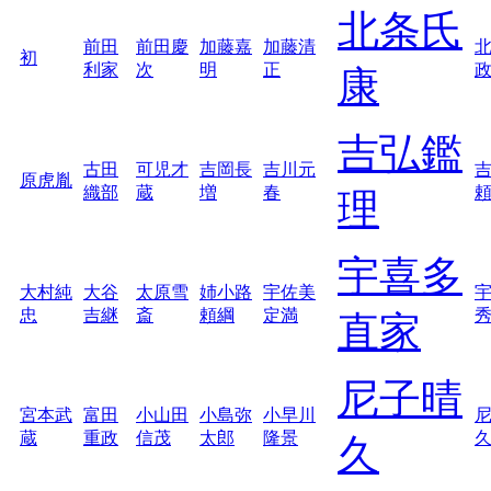
北条氏
前田
前田慶
加藤嘉
加藤清
初
利家
次
明
正
康
吉弘鑑
古田
可児才
吉岡長
吉川元
原虎胤
織部
蔵
増
春
理
宇喜多
大村純
大谷
太原雪
姉小路
宇佐美
忠
吉継
斎
頼綱
定満
直家
尼子晴
宮本武
富田
小山田
小島弥
小早川
蔵
重政
信茂
太郎
隆景
久