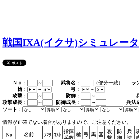
戦国IXA(イクサ)シミュレー
Ｎｏ
：
～
武将名
：
（部分一致）
ラ
槍
：
～
弓
：
～
攻撃
：
～
防御
：
～
攻撃成長
：
～
防御成長
：
～
兵法
ソート
：
情報が正確でない場合がありますので、ご注意ください。
指揮
攻
防
兵
名前
槍
弓
馬
器
No
ﾗﾝｸ
ｺｽﾄ
兵数
撃
御
法