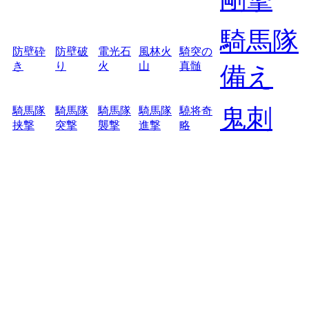
騎馬隊
防壁砕
防壁破
電光石
風林火
騎突の
き
り
火
山
真髄
備え
鬼刺
騎馬隊
騎馬隊
騎馬隊
騎馬隊
驍将奇
挟撃
突撃
襲撃
進撃
略