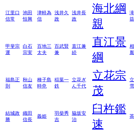
海北綱
江里口
池田
津軽為
浅井久
浅井長
信常
恒興
信
政
政
親
直江景
甲斐宗
白石
百地三
百武賢
直江兼
運
宗実
太夫
兼
続
綱
立花宗
福島正
秋山
種子島
稲葉一
立花ぎ
則
信友
時尭
鉄
ん千代
茂
臼杵鑑
結城政
織田
羽柴秀
脇坂安
義姫
勝
信長
吉
治
速