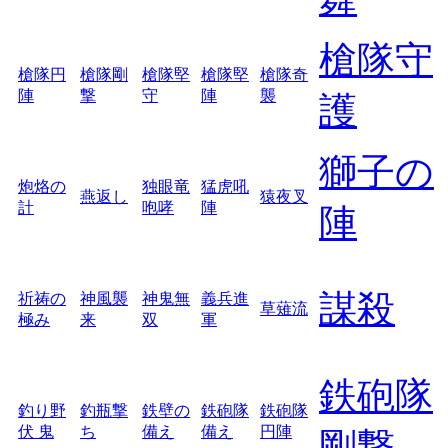
槍隊守
槍隊円
槍隊剛
槍隊堅
槍隊堅
槍隊奇
陣
撃
守
陣
襲
護
獅子の
炮烙の
独眼竜
猛虎吼
燕返し
猿夜叉
計
咆哮
陣
陣
謀殺
祈祷の
神風襲
神鬼無
義兵進
草薙流
極み
来
双
軍
鉄砲隊
釣り野
釣瓶撃
鉄壁の
鉄砲隊
鉄砲隊
伏 鬼
ち
備え
備え
円陣
剛撃