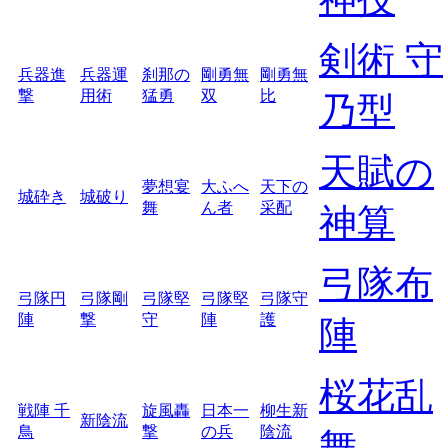
剣術 守
兵器進
兵器運
刹那の
剛勇無
剛勇無
撃
用術
猛勇
双
比
乃型
天賦の
夢想宴
大ふへ
天下の
城砕き
城破り
舞
ん者
采配
神算
弓隊布
弓隊円
弓隊剛
弓隊堅
弓隊堅
弓隊守
陣
撃
守
陣
護
陣
桜花乱
戦陣 千
旋風轟
日本一
柳生新
新陰流
鳥
撃
の兵
陰流
舞