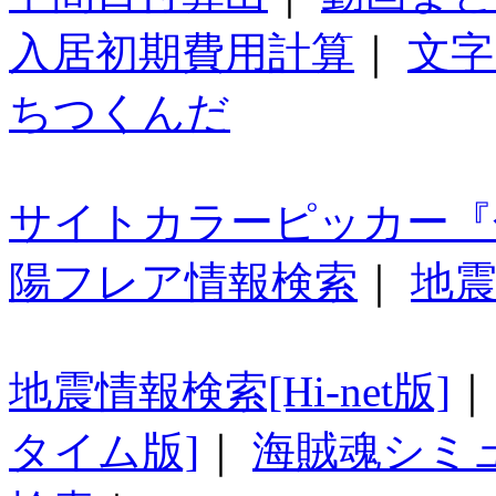
入居初期費用計算
｜
文字
ちつくんだ
サイトカラーピッカー『
陽フレア情報検索
｜
地震
地震情報検索[Hi-net版]
タイム版]
｜
海賊魂シミ