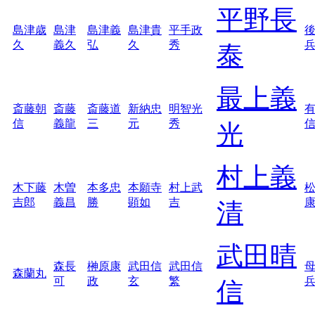
平野長
島津歳
島津
島津義
島津貴
平手政
久
義久
弘
久
秀
泰
最上義
斎藤朝
斎藤
斎藤道
新納忠
明智光
信
義龍
三
元
秀
光
村上義
木下藤
木曽
本多忠
本願寺
村上武
吉郎
義昌
勝
顕如
吉
清
武田晴
森長
榊原康
武田信
武田信
森蘭丸
可
政
玄
繁
信