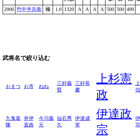
2006
竹中半兵衛
極
1.0
1320
A
A
A
A
500
500
490
武将名で絞り込む
上杉憲
三好義
三好長
おまつ
お市
ねね
賢
慶
政
伊達政
九鬼嘉
井伊
今川義
仙石秀
伊達成
隆
直政
元
久
実
宗