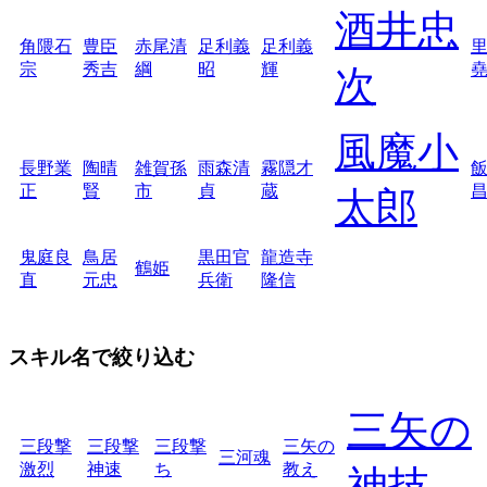
酒井忠
角隈石
豊臣
赤尾清
足利義
足利義
宗
秀吉
綱
昭
輝
次
風魔小
長野業
陶晴
雑賀孫
雨森清
霧隠才
正
賢
市
貞
蔵
太郎
鬼庭良
鳥居
黒田官
龍造寺
鶴姫
直
元忠
兵衛
隆信
スキル名で絞り込む
三矢の
三段撃
三段撃
三段撃
三矢の
三河魂
激烈
神速
ち
教え
神技