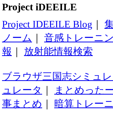
Project iDEEILE
Project IDEEILE Blog
｜
集
ノーム
｜
音感トレーニ
報
｜
放射能情報検索
ブラウザ三国志シミュレ
ュレータ
｜
まとめった
事まとめ
｜
暗算トレー