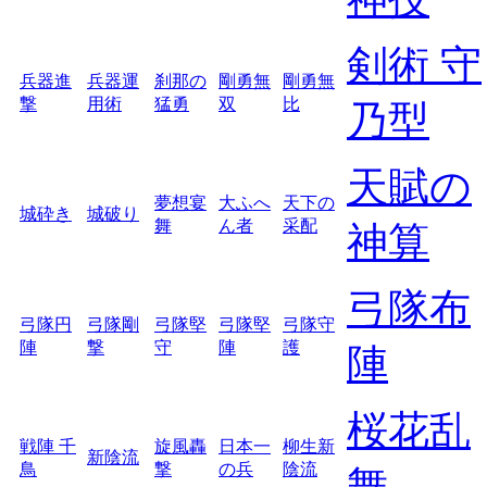
剣術 守
兵器進
兵器運
刹那の
剛勇無
剛勇無
撃
用術
猛勇
双
比
乃型
天賦の
夢想宴
大ふへ
天下の
城砕き
城破り
舞
ん者
采配
神算
弓隊布
弓隊円
弓隊剛
弓隊堅
弓隊堅
弓隊守
陣
撃
守
陣
護
陣
桜花乱
戦陣 千
旋風轟
日本一
柳生新
新陰流
鳥
撃
の兵
陰流
舞