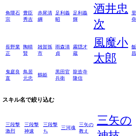
酒井忠
角隈石
豊臣
赤尾清
足利義
足利義
宗
秀吉
綱
昭
輝
次
風魔小
長野業
陶晴
雑賀孫
雨森清
霧隠才
正
賢
市
貞
蔵
太郎
鬼庭良
鳥居
黒田官
龍造寺
鶴姫
直
元忠
兵衛
隆信
スキル名で絞り込む
三矢の
三段撃
三段撃
三段撃
三矢の
三河魂
激烈
神速
ち
教え
神技