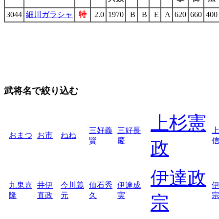
3044
細川ガラシャ
特
2.0
1970
B
B
E
A
620
660
400
武将名で絞り込む
上杉憲
三好義
三好長
おまつ
お市
ねね
賢
慶
政
伊達政
九鬼嘉
井伊
今川義
仙石秀
伊達成
隆
直政
元
久
実
宗