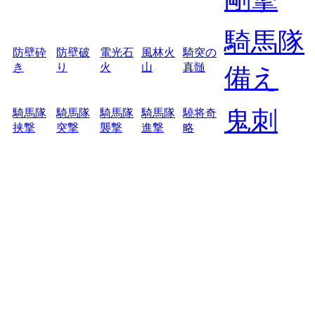
騎馬隊
防壁砕
防壁破
電光石
風林火
騎突の
き
り
火
山
真髄
備え
鬼刺
騎馬隊
騎馬隊
騎馬隊
騎馬隊
驍将奇
挟撃
突撃
襲撃
進撃
略