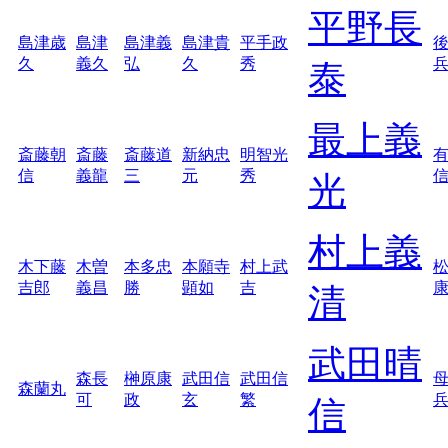
平野長
島津歳
島津
島津義
島津貴
平手政
久
義久
弘
久
秀
泰
最上義
斎藤朝
斎藤
斎藤道
新納忠
明智光
信
義龍
三
元
秀
光
村上義
木下藤
木曽
本多忠
本願寺
村上武
吉郎
義昌
勝
顕如
吉
清
武田晴
森長
榊原康
武田信
武田信
森蘭丸
可
政
玄
繁
信