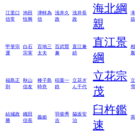
海北綱
江里口
池田
津軽為
浅井久
浅井長
信常
恒興
信
政
政
親
直江景
甲斐宗
白石
百地三
百武賢
直江兼
運
宗実
太夫
兼
続
綱
立花宗
福島正
秋山
種子島
稲葉一
立花ぎ
則
信友
時尭
鉄
ん千代
茂
臼杵鑑
結城政
織田
羽柴秀
脇坂安
義姫
勝
信長
吉
治
速