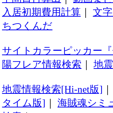
入居初期費用計算
｜
文字
ちつくんだ
サイトカラーピッカー『
陽フレア情報検索
｜
地震
地震情報検索[Hi-net版]
タイム版]
｜
海賊魂シミ