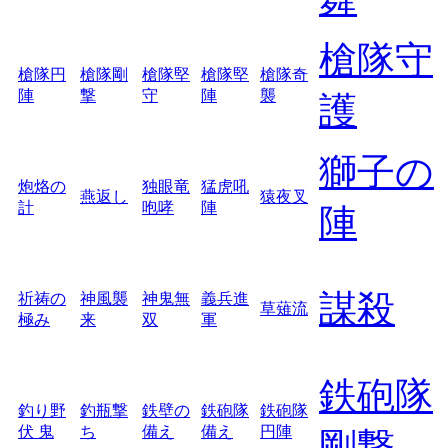
槍隊守
槍隊円
槍隊剛
槍隊堅
槍隊堅
槍隊奇
陣
撃
守
陣
襲
護
獅子の
炮烙の
独眼竜
猛虎吼
燕返し
猿夜叉
計
咆哮
陣
陣
謀殺
祈祷の
神風襲
神鬼無
義兵進
草薙流
極み
来
双
軍
鉄砲隊
釣り野
釣瓶撃
鉄壁の
鉄砲隊
鉄砲隊
伏 鬼
ち
備え
備え
円陣
剛撃