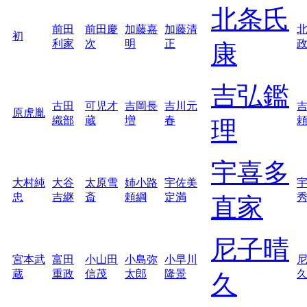
北条氏
前田
前田慶
加藤嘉
加藤清
初
利家
次
明
正
康
吉弘鑑
古田
可児才
吉岡長
吉川元
原虎胤
織部
蔵
増
春
理
宇喜多
大村純
大谷
太原雪
姉小路
宇佐美
忠
吉継
斎
頼綱
定満
直家
尼子晴
宮本武
富田
小山田
小島弥
小早川
蔵
重政
信茂
太郎
隆景
久