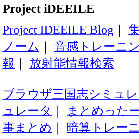
Project iDEEILE
Project IDEEILE Blog
｜
集
ノーム
｜
音感トレーニ
報
｜
放射能情報検索
ブラウザ三国志シミュレ
ュレータ
｜
まとめった
事まとめ
｜
暗算トレー