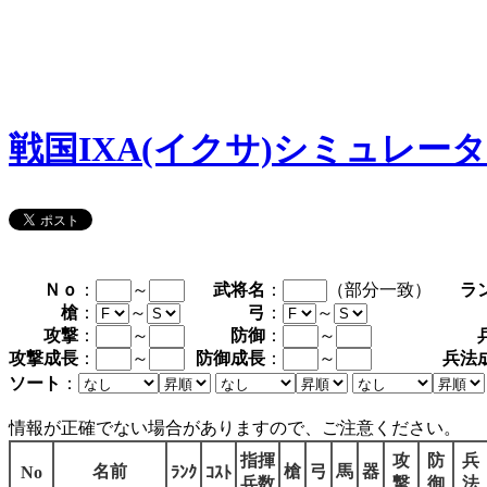
戦国IXA(イクサ)シミュレー
Ｎｏ
：
～
武将名
：
（部分一致）
ラ
槍
：
～
弓
：
～
攻撃
：
～
防御
：
～
攻撃成長
：
～
防御成長
：
～
兵法
ソート
：
情報が正確でない場合がありますので、ご注意ください。
指揮
攻
防
兵
名前
槍
弓
馬
器
No
ﾗﾝｸ
ｺｽﾄ
兵数
撃
御
法