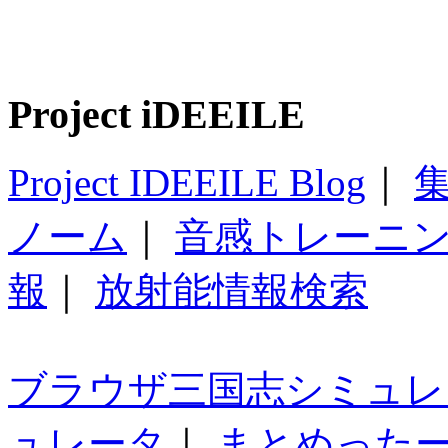
Project iDEEILE
Project IDEEILE Blog
｜
集
ノーム
｜
音感トレーニ
報
｜
放射能情報検索
ブラウザ三国志シミュレ
ュレータ
｜
まとめった