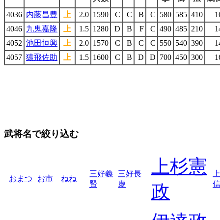
4036
内藤昌豊
上
2.0
1590
C
C
B
C
580
585
410
1
4046
九鬼嘉隆
上
1.5
1280
D
B
F
C
490
485
210
1
4052
池田恒興
上
2.0
1570
C
B
C
C
550
540
390
1
4057
猿飛佐助
上
1.5
1600
C
B
D
D
700
450
300
1
武将名で絞り込む
上杉憲
三好義
三好長
おまつ
お市
ねね
賢
慶
政