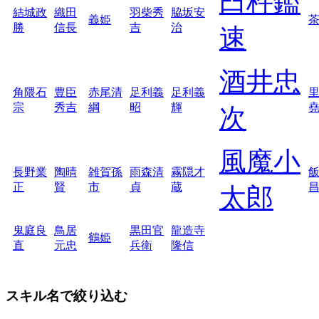
臼杵鑑
結城政
織田
羽柴秀
脇坂安
義姫
勝
信長
吉
治
速
酒井忠
角隈石
豊臣
赤尾清
足利義
足利義
宗
秀吉
綱
昭
輝
次
風魔小
長野業
陶晴
雑賀孫
雨森清
霧隠才
正
賢
市
貞
蔵
太郎
鬼庭良
鳥居
黒田官
龍造寺
鶴姫
直
元忠
兵衛
隆信
スキル名で絞り込む