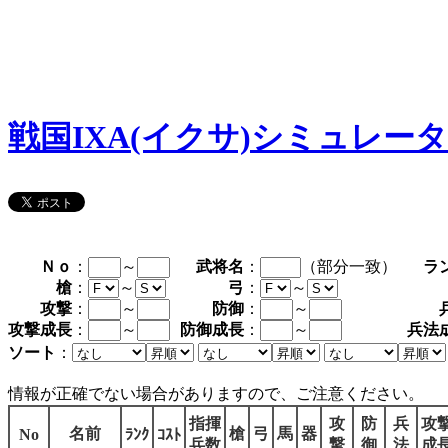
戦国IXA(イクサ)シミュレー
Ｎｏ
：
～
武将名
：
（部分一致）
ラ
槍
：
～
弓
：
～
攻撃
：
～
防御
：
～
攻撃成長
：
～
防御成長
：
～
兵法
ソート
：
情報が正確でない場合がありますので、ご注意ください。
指揮
攻
防
兵
攻
名前
槍
弓
馬
器
No
ﾗﾝｸ
ｺｽﾄ
兵数
撃
御
法
成