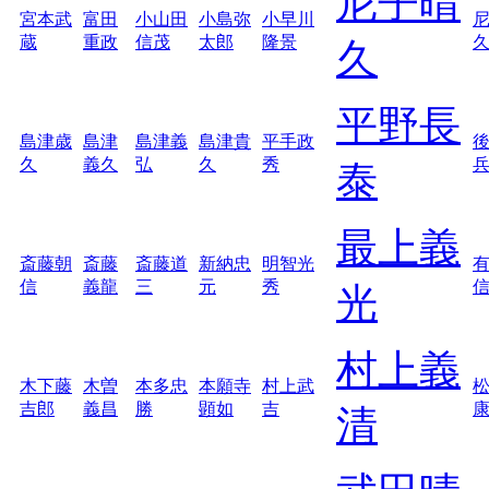
尼子晴
宮本武
富田
小山田
小島弥
小早川
蔵
重政
信茂
太郎
隆景
久
平野長
島津歳
島津
島津義
島津貴
平手政
久
義久
弘
久
秀
泰
最上義
斎藤朝
斎藤
斎藤道
新納忠
明智光
信
義龍
三
元
秀
光
村上義
木下藤
木曽
本多忠
本願寺
村上武
吉郎
義昌
勝
顕如
吉
清