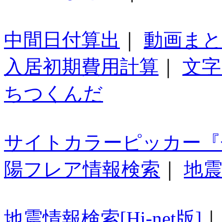
中間日付算出
｜
動画ま
入居初期費用計算
｜
文字
ちつくんだ
サイトカラーピッカー『
陽フレア情報検索
｜
地震
地震情報検索[Hi-net版]