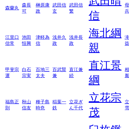
武田晴
森長
榊原康
武田信
武田信
森蘭丸
可
政
玄
繁
信
海北綱
江里口
池田
津軽為
浅井久
浅井長
信常
恒興
信
政
政
親
直江景
甲斐宗
白石
百地三
百武賢
直江兼
運
宗実
太夫
兼
続
綱
立花宗
福島正
秋山
種子島
稲葉一
立花ぎ
則
信友
時尭
鉄
ん千代
茂