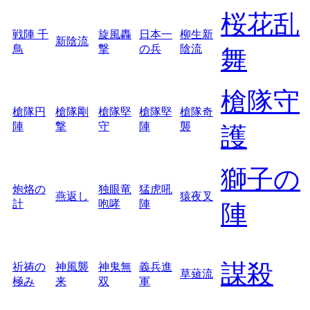
桜花乱
戦陣 千
旋風轟
日本一
柳生新
新陰流
鳥
撃
の兵
陰流
舞
槍隊守
槍隊円
槍隊剛
槍隊堅
槍隊堅
槍隊奇
陣
撃
守
陣
襲
護
獅子の
炮烙の
独眼竜
猛虎吼
燕返し
猿夜叉
計
咆哮
陣
陣
謀殺
祈祷の
神風襲
神鬼無
義兵進
草薙流
極み
来
双
軍