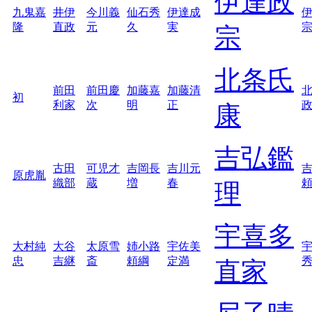
伊達政
九鬼嘉
井伊
今川義
仙石秀
伊達成
隆
直政
元
久
実
宗
北条氏
前田
前田慶
加藤嘉
加藤清
初
利家
次
明
正
康
吉弘鑑
古田
可児才
吉岡長
吉川元
原虎胤
織部
蔵
増
春
理
宇喜多
大村純
大谷
太原雪
姉小路
宇佐美
忠
吉継
斎
頼綱
定満
直家