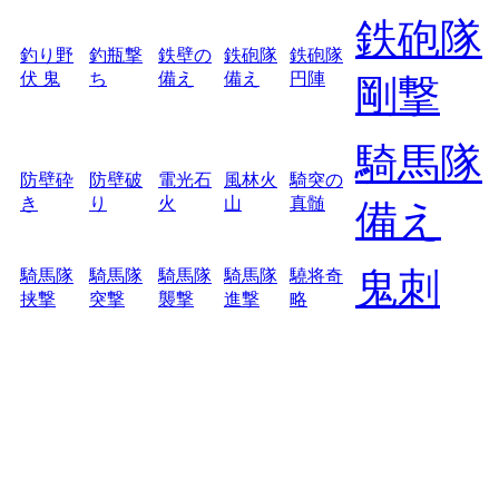
鉄砲隊
釣り野
釣瓶撃
鉄壁の
鉄砲隊
鉄砲隊
伏 鬼
ち
備え
備え
円陣
剛撃
騎馬隊
防壁砕
防壁破
電光石
風林火
騎突の
き
り
火
山
真髄
備え
鬼刺
騎馬隊
騎馬隊
騎馬隊
騎馬隊
驍将奇
挟撃
突撃
襲撃
進撃
略