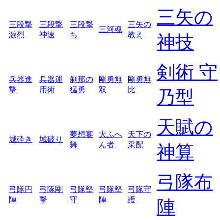
三矢の
三段撃
三段撃
三段撃
三矢の
三河魂
激烈
神速
ち
教え
神技
剣術 守
兵器進
兵器運
刹那の
剛勇無
剛勇無
撃
用術
猛勇
双
比
乃型
天賦の
夢想宴
大ふへ
天下の
城砕き
城破り
舞
ん者
采配
神算
弓隊布
弓隊円
弓隊剛
弓隊堅
弓隊堅
弓隊守
陣
撃
守
陣
護
陣