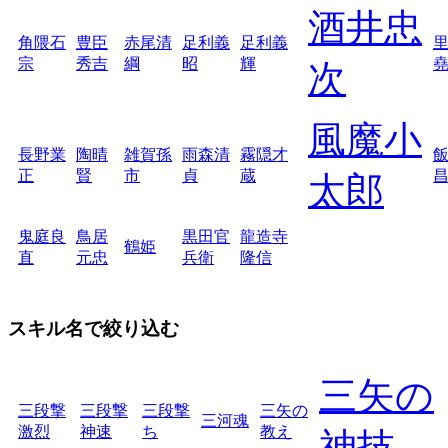
酒井忠
角隈石
豊臣
赤尾清
足利義
足利義
宗
秀吉
綱
昭
輝
次
風魔小
長野業
陶晴
雑賀孫
雨森清
霧隠才
正
賢
市
貞
蔵
太郎
鬼庭良
鳥居
黒田官
龍造寺
鶴姫
直
元忠
兵衛
隆信
スキル名で絞り込む
三矢の
三段撃
三段撃
三段撃
三矢の
三河魂
激烈
神速
ち
教え
神技