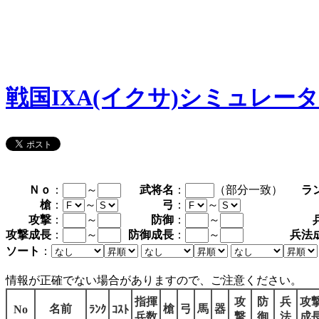
戦国IXA(イクサ)シミュレー
Ｎｏ
：
～
武将名
：
（部分一致）
ラ
槍
：
～
弓
：
～
攻撃
：
～
防御
：
～
攻撃成長
：
～
防御成長
：
～
兵法
ソート
：
情報が正確でない場合がありますので、ご注意ください。
指揮
攻
防
兵
攻
名前
槍
弓
馬
器
No
ﾗﾝｸ
ｺｽﾄ
兵数
撃
御
法
成