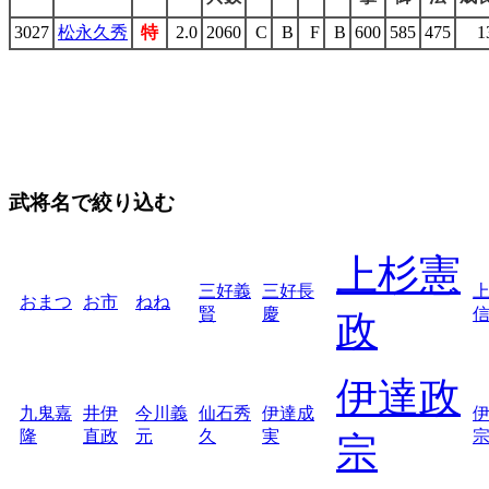
3027
松永久秀
特
2.0
2060
C
B
F
B
600
585
475
1
武将名で絞り込む
上杉憲
三好義
三好長
おまつ
お市
ねね
賢
慶
政
伊達政
九鬼嘉
井伊
今川義
仙石秀
伊達成
隆
直政
元
久
実
宗