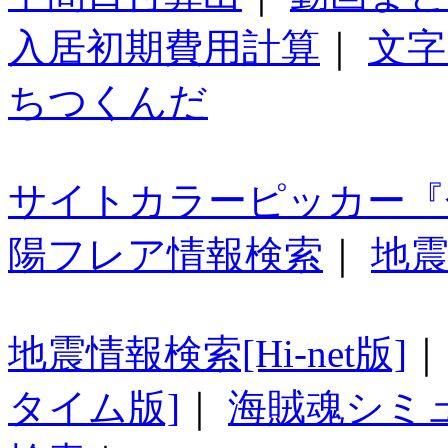
入居初期費用計算
｜
文字
ちつくんだ
サイトカラーピッカー『
陽フレア情報検索
｜
地震
地震情報検索[Hi-net版]
タイム版]
｜
海賊魂シミ