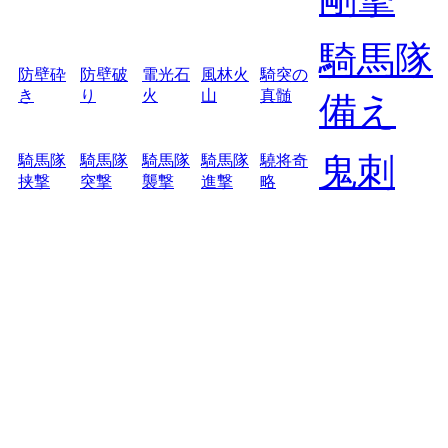
騎馬隊
防壁砕
防壁破
電光石
風林火
騎突の
き
り
火
山
真髄
備え
鬼刺
騎馬隊
騎馬隊
騎馬隊
騎馬隊
驍将奇
挟撃
突撃
襲撃
進撃
略