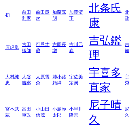
北条氏
前田
前田慶
加藤嘉
加藤清
初
利家
次
明
正
康
吉弘鑑
古田
可児才
吉岡長
吉川元
原虎胤
織部
蔵
増
春
理
宇喜多
大村純
大谷
太原雪
姉小路
宇佐美
忠
吉継
斎
頼綱
定満
直家
尼子晴
宮本武
富田
小山田
小島弥
小早川
蔵
重政
信茂
太郎
隆景
久