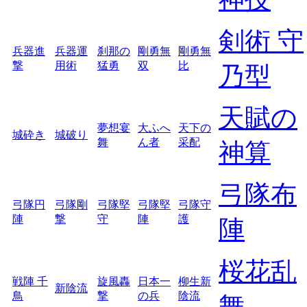
剣術 守
兵器進
兵器運
刹那の
剛勇無
剛勇無
撃
用術
猛勇
双
比
乃型
天賦の
夢想宴
大ふへ
天下の
城砕き
城破り
舞
ん者
采配
神算
弓隊布
弓隊円
弓隊剛
弓隊堅
弓隊堅
弓隊守
陣
撃
守
陣
護
陣
桜花乱
戦陣 千
旋風轟
日本一
柳生新
新陰流
鳥
撃
の兵
陰流
舞