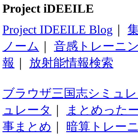
Project iDEEILE
Project IDEEILE Blog
｜
集
ノーム
｜
音感トレーニ
報
｜
放射能情報検索
ブラウザ三国志シミュレ
ュレータ
｜
まとめった
事まとめ
｜
暗算トレー