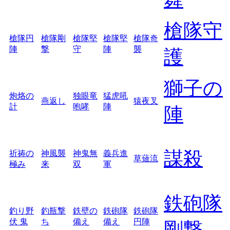
槍隊守
槍隊円
槍隊剛
槍隊堅
槍隊堅
槍隊奇
陣
撃
守
陣
襲
護
獅子の
炮烙の
独眼竜
猛虎吼
燕返し
猿夜叉
計
咆哮
陣
陣
謀殺
祈祷の
神風襲
神鬼無
義兵進
草薙流
極み
来
双
軍
鉄砲隊
釣り野
釣瓶撃
鉄壁の
鉄砲隊
鉄砲隊
伏 鬼
ち
備え
備え
円陣
剛撃