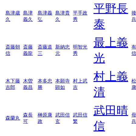
平野長
島津歳
島津
島津義
島津貴
平手政
久
義久
弘
久
秀
泰
最上義
斎藤朝
斎藤
斎藤道
新納忠
明智光
信
義龍
三
元
秀
光
村上義
木下藤
木曽
本多忠
本願寺
村上武
吉郎
義昌
勝
顕如
吉
清
武田晴
森長
榊原康
武田信
武田信
森蘭丸
可
政
玄
繁
信