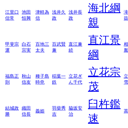
海北綱
江里口
池田
津軽為
浅井久
浅井長
信常
恒興
信
政
政
親
直江景
甲斐宗
白石
百地三
百武賢
直江兼
運
宗実
太夫
兼
続
綱
立花宗
福島正
秋山
種子島
稲葉一
立花ぎ
則
信友
時尭
鉄
ん千代
茂
臼杵鑑
結城政
織田
羽柴秀
脇坂安
義姫
勝
信長
吉
治
速