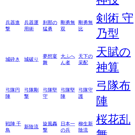
剣術 守
兵器進
兵器運
刹那の
剛勇無
剛勇無
撃
用術
猛勇
双
比
乃型
天賦の
夢想宴
大ふへ
天下の
城砕き
城破り
舞
ん者
采配
神算
弓隊布
弓隊円
弓隊剛
弓隊堅
弓隊堅
弓隊守
陣
撃
守
陣
護
陣
桜花乱
戦陣 千
旋風轟
日本一
柳生新
新陰流
鳥
撃
の兵
陰流
舞