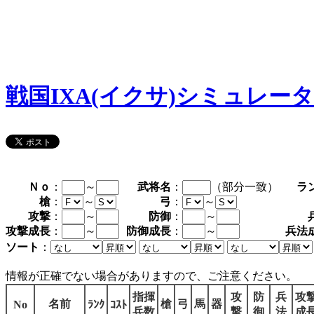
戦国IXA(イクサ)シミュレー
Ｎｏ
：
～
武将名
：
（部分一致）
ラ
槍
：
～
弓
：
～
攻撃
：
～
防御
：
～
攻撃成長
：
～
防御成長
：
～
兵法
ソート
：
情報が正確でない場合がありますので、ご注意ください。
指揮
攻
防
兵
攻
名前
槍
弓
馬
器
No
ﾗﾝｸ
ｺｽﾄ
兵数
撃
御
法
成