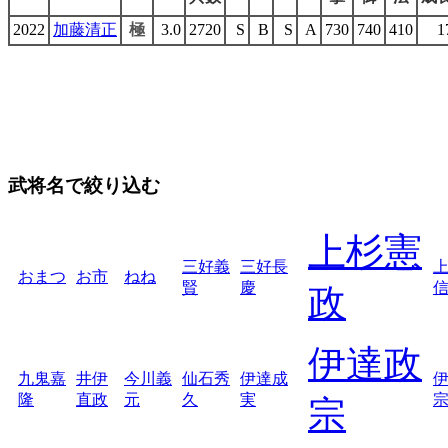
2022
加藤清正
極
3.0
2720
S
B
S
A
730
740
410
1
武将名で絞り込む
上杉憲
三好義
三好長
おまつ
お市
ねね
賢
慶
政
伊達政
九鬼嘉
井伊
今川義
仙石秀
伊達成
隆
直政
元
久
実
宗