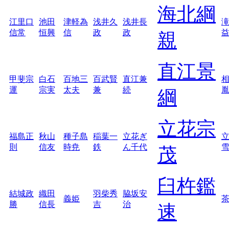
海北綱
江里口
池田
津軽為
浅井久
浅井長
信常
恒興
信
政
政
親
直江景
甲斐宗
白石
百地三
百武賢
直江兼
運
宗実
太夫
兼
続
綱
立花宗
福島正
秋山
種子島
稲葉一
立花ぎ
則
信友
時尭
鉄
ん千代
茂
臼杵鑑
結城政
織田
羽柴秀
脇坂安
義姫
勝
信長
吉
治
速