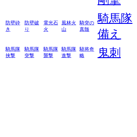
騎馬隊
防壁砕
防壁破
電光石
風林火
騎突の
き
り
火
山
真髄
備え
鬼刺
騎馬隊
騎馬隊
騎馬隊
騎馬隊
驍将奇
挟撃
突撃
襲撃
進撃
略