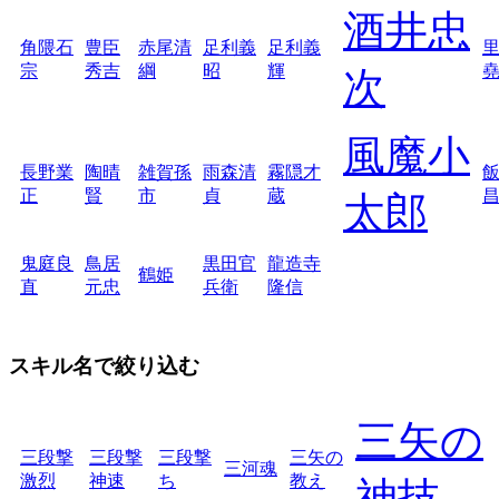
酒井忠
角隈石
豊臣
赤尾清
足利義
足利義
宗
秀吉
綱
昭
輝
次
風魔小
長野業
陶晴
雑賀孫
雨森清
霧隠才
正
賢
市
貞
蔵
太郎
鬼庭良
鳥居
黒田官
龍造寺
鶴姫
直
元忠
兵衛
隆信
スキル名で絞り込む
三矢の
三段撃
三段撃
三段撃
三矢の
三河魂
激烈
神速
ち
教え
神技