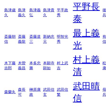
平野長
島津歳
島津
島津義
島津貴
平手政
久
義久
弘
久
秀
泰
最上義
斎藤朝
斎藤
斎藤道
新納忠
明智光
信
義龍
三
元
秀
光
村上義
木下藤
木曽
本多忠
本願寺
村上武
吉郎
義昌
勝
顕如
吉
清
武田晴
森長
榊原康
武田信
武田信
森蘭丸
可
政
玄
繁
信