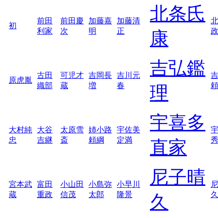
北条氏
前田
前田慶
加藤嘉
加藤清
初
利家
次
明
正
康
吉弘鑑
古田
可児才
吉岡長
吉川元
原虎胤
織部
蔵
増
春
理
宇喜多
大村純
大谷
太原雪
姉小路
宇佐美
忠
吉継
斎
頼綱
定満
直家
尼子晴
宮本武
富田
小山田
小島弥
小早川
蔵
重政
信茂
太郎
隆景
久