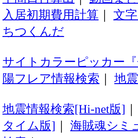
入居初期費用計算
｜
文字
ちつくんだ
サイトカラーピッカー『
陽フレア情報検索
｜
地震
地震情報検索[Hi-net版]
タイム版]
｜
海賊魂シミ