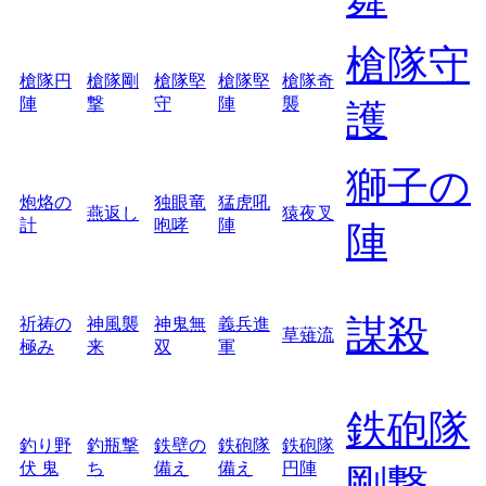
槍隊守
槍隊円
槍隊剛
槍隊堅
槍隊堅
槍隊奇
陣
撃
守
陣
襲
護
獅子の
炮烙の
独眼竜
猛虎吼
燕返し
猿夜叉
計
咆哮
陣
陣
謀殺
祈祷の
神風襲
神鬼無
義兵進
草薙流
極み
来
双
軍
鉄砲隊
釣り野
釣瓶撃
鉄壁の
鉄砲隊
鉄砲隊
伏 鬼
ち
備え
備え
円陣
剛撃