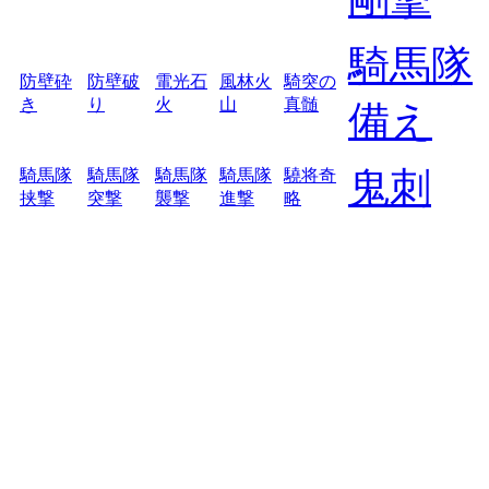
騎馬隊
防壁砕
防壁破
電光石
風林火
騎突の
き
り
火
山
真髄
備え
鬼刺
騎馬隊
騎馬隊
騎馬隊
騎馬隊
驍将奇
挟撃
突撃
襲撃
進撃
略