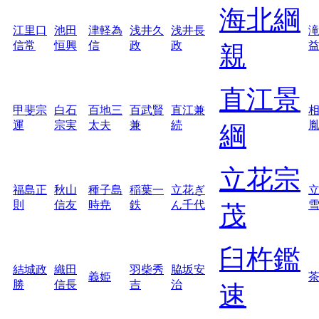
海北綱
江里口
池田
津軽為
浅井久
浅井長
信常
恒興
信
政
政
親
直江景
甲斐宗
白石
百地三
百武賢
直江兼
運
宗実
太夫
兼
続
綱
立花宗
福島正
秋山
種子島
稲葉一
立花ぎ
則
信友
時尭
鉄
ん千代
茂
臼杵鑑
結城政
織田
羽柴秀
脇坂安
義姫
勝
信長
吉
治
速