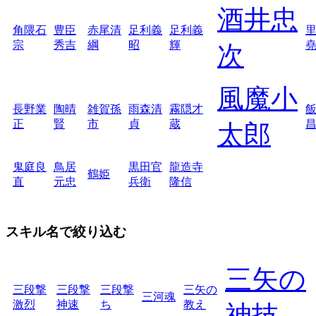
酒井忠
角隈石
豊臣
赤尾清
足利義
足利義
宗
秀吉
綱
昭
輝
次
風魔小
長野業
陶晴
雑賀孫
雨森清
霧隠才
正
賢
市
貞
蔵
太郎
鬼庭良
鳥居
黒田官
龍造寺
鶴姫
直
元忠
兵衛
隆信
スキル名で絞り込む
三矢の
三段撃
三段撃
三段撃
三矢の
三河魂
激烈
神速
ち
教え
神技