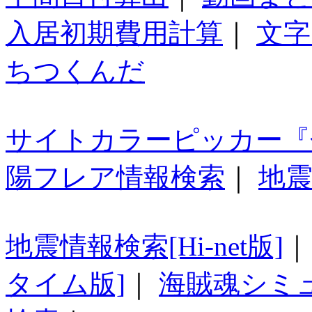
入居初期費用計算
｜
文字
ちつくんだ
サイトカラーピッカー『
陽フレア情報検索
｜
地震
地震情報検索[Hi-net版]
タイム版]
｜
海賊魂シミ