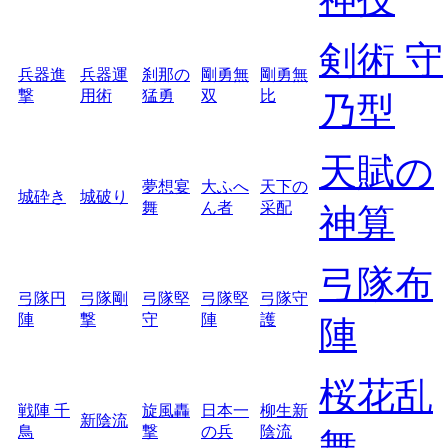
剣術 守
兵器進
兵器運
刹那の
剛勇無
剛勇無
撃
用術
猛勇
双
比
乃型
天賦の
夢想宴
大ふへ
天下の
城砕き
城破り
舞
ん者
采配
神算
弓隊布
弓隊円
弓隊剛
弓隊堅
弓隊堅
弓隊守
陣
撃
守
陣
護
陣
桜花乱
戦陣 千
旋風轟
日本一
柳生新
新陰流
鳥
撃
の兵
陰流
舞