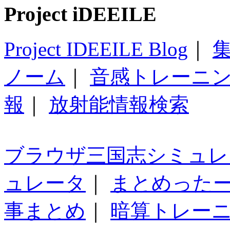
Project iDEEILE
Project IDEEILE Blog
｜
集
ノーム
｜
音感トレーニ
報
｜
放射能情報検索
ブラウザ三国志シミュレ
ュレータ
｜
まとめった
事まとめ
｜
暗算トレー