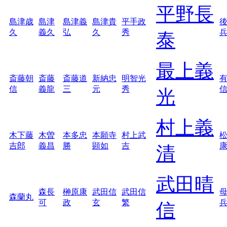
平野長
島津歳
島津
島津義
島津貴
平手政
久
義久
弘
久
秀
泰
最上義
斎藤朝
斎藤
斎藤道
新納忠
明智光
信
義龍
三
元
秀
光
村上義
木下藤
木曽
本多忠
本願寺
村上武
吉郎
義昌
勝
顕如
吉
清
武田晴
森長
榊原康
武田信
武田信
森蘭丸
可
政
玄
繁
信