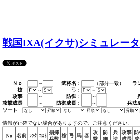
戦国IXA(イクサ)シミュレー
Ｎｏ
：
～
武将名
：
（部分一致）
ラ
槍
：
～
弓
：
～
攻撃
：
～
防御
：
～
攻撃成長
：
～
防御成長
：
～
兵法
ソート
：
情報が正確でない場合がありますので、ご注意ください。
指揮
攻
防
兵
攻撃
防
名前
槍
弓
馬
器
No
ﾗﾝｸ
ｺｽﾄ
兵数
撃
御
法
成長
成