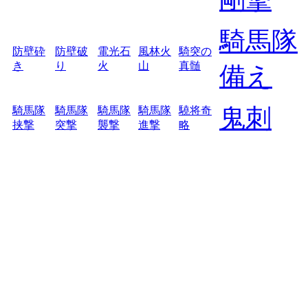
騎馬隊
防壁砕
防壁破
電光石
風林火
騎突の
き
り
火
山
真髄
備え
鬼刺
騎馬隊
騎馬隊
騎馬隊
騎馬隊
驍将奇
挟撃
突撃
襲撃
進撃
略