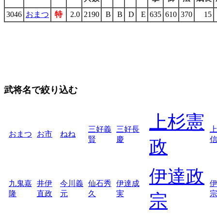
3046
おまつ
特
2.0
2190
B
B
D
E
635
610
370
15
武将名で絞り込む
上杉憲
三好義
三好長
おまつ
お市
ねね
賢
慶
政
伊達政
九鬼嘉
井伊
今川義
仙石秀
伊達成
隆
直政
元
久
実
宗