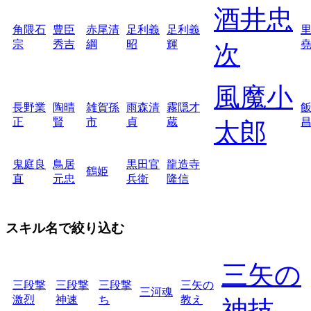
酒井忠
角隈石
豊臣
赤尾清
足利義
足利義
宗
秀吉
綱
昭
輝
次
風魔小
長野業
陶晴
雑賀孫
雨森清
霧隠才
正
賢
市
貞
蔵
太郎
鬼庭良
鳥居
黒田官
龍造寺
鶴姫
直
元忠
兵衛
隆信
スキル名で絞り込む
三矢の
三段撃
三段撃
三段撃
三矢の
三河魂
激烈
神速
ち
教え
神技