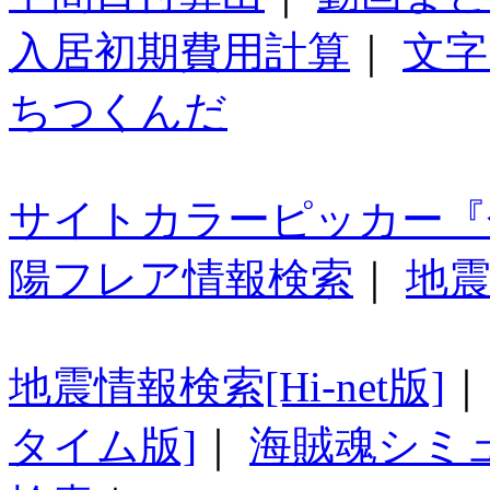
入居初期費用計算
｜
文字
ちつくんだ
サイトカラーピッカー『
陽フレア情報検索
｜
地震
地震情報検索[Hi-net版]
タイム版]
｜
海賊魂シミ