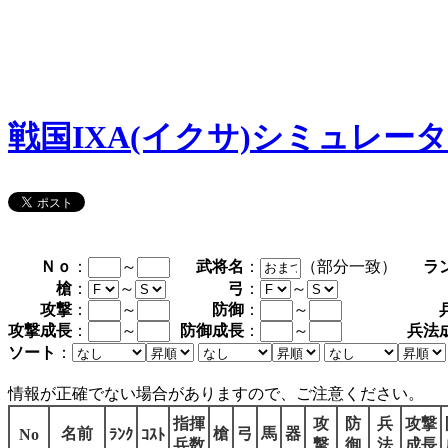
戦国IXA(イクサ)シミュレー
Ｎｏ
：
～
武将名
：
（部分一致）
ラ
槍
：
～
弓
：
～
攻撃
：
～
防御
：
～
攻撃成長
：
～
防御成長
：
～
兵法
ソート
：
情報が正確でない場合がありますので、ご注意ください。
指揮
攻
防
兵
攻撃
名前
槍
弓
馬
器
No
ﾗﾝｸ
ｺｽﾄ
兵数
撃
御
法
成長