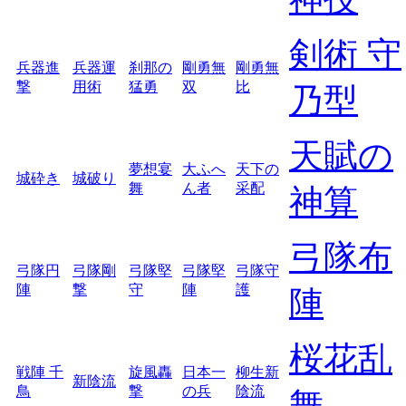
剣術 守
兵器進
兵器運
刹那の
剛勇無
剛勇無
撃
用術
猛勇
双
比
乃型
天賦の
夢想宴
大ふへ
天下の
城砕き
城破り
舞
ん者
采配
神算
弓隊布
弓隊円
弓隊剛
弓隊堅
弓隊堅
弓隊守
陣
撃
守
陣
護
陣
桜花乱
戦陣 千
旋風轟
日本一
柳生新
新陰流
鳥
撃
の兵
陰流
舞