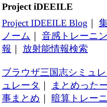
Project iDEEILE
Project IDEEILE Blog
｜
集
ノーム
｜
音感トレーニ
報
｜
放射能情報検索
ブラウザ三国志シミュレ
ュレータ
｜
まとめった
事まとめ
｜
暗算トレー