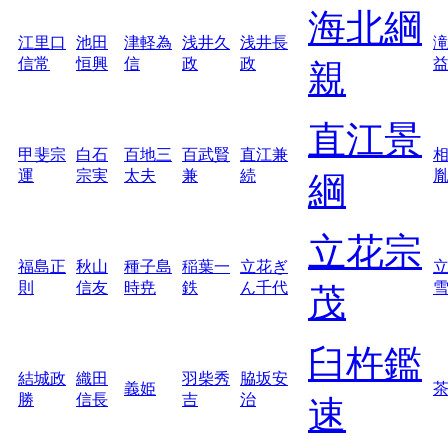
海北綱
江里口
池田
津軽為
浅井久
浅井長
信常
恒興
信
政
政
親
直江景
甲斐宗
白石
百地三
百武賢
直江兼
運
宗実
太夫
兼
続
綱
立花宗
福島正
秋山
種子島
稲葉一
立花ぎ
則
信友
時尭
鉄
ん千代
茂
臼杵鑑
結城政
織田
羽柴秀
脇坂安
義姫
勝
信長
吉
治
速