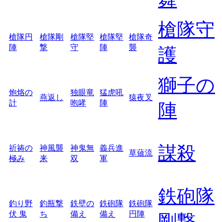
槍隊守
槍隊円
槍隊剛
槍隊堅
槍隊堅
槍隊奇
陣
撃
守
陣
襲
護
獅子の
炮烙の
独眼竜
猛虎吼
燕返し
猿夜叉
計
咆哮
陣
陣
謀殺
祈祷の
神風襲
神鬼無
義兵進
草薙流
極み
来
双
軍
鉄砲隊
釣り野
釣瓶撃
鉄壁の
鉄砲隊
鉄砲隊
伏 鬼
ち
備え
備え
円陣
剛撃