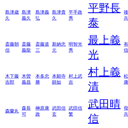
平野長
島津歳
島津
島津義
島津貴
平手政
久
義久
弘
久
秀
泰
最上義
斎藤朝
斎藤
斎藤道
新納忠
明智光
信
義龍
三
元
秀
光
村上義
木下藤
木曽
本多忠
本願寺
村上武
吉郎
義昌
勝
顕如
吉
清
武田晴
森長
榊原康
武田信
武田信
森蘭丸
可
政
玄
繁
信