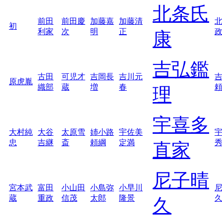
北条氏
前田
前田慶
加藤嘉
加藤清
初
利家
次
明
正
康
吉弘鑑
古田
可児才
吉岡長
吉川元
原虎胤
織部
蔵
増
春
理
宇喜多
大村純
大谷
太原雪
姉小路
宇佐美
忠
吉継
斎
頼綱
定満
直家
尼子晴
宮本武
富田
小山田
小島弥
小早川
蔵
重政
信茂
太郎
隆景
久