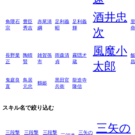
酒井忠
角隈石
豊臣
赤尾清
足利義
足利義
宗
秀吉
綱
昭
輝
次
風魔小
長野業
陶晴
雑賀孫
雨森清
霧隠才
正
賢
市
貞
蔵
太郎
鬼庭良
鳥居
黒田官
龍造寺
鶴姫
直
元忠
兵衛
隆信
スキル名で絞り込む
三矢の
三段撃
三段撃
三段撃
三矢の