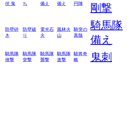
伏 鬼
ち
備え
備え
円陣
剛撃
騎馬隊
防壁砕
防壁破
電光石
風林火
騎突の
き
り
火
山
真髄
備え
鬼刺
騎馬隊
騎馬隊
騎馬隊
騎馬隊
驍将奇
挟撃
突撃
襲撃
進撃
略