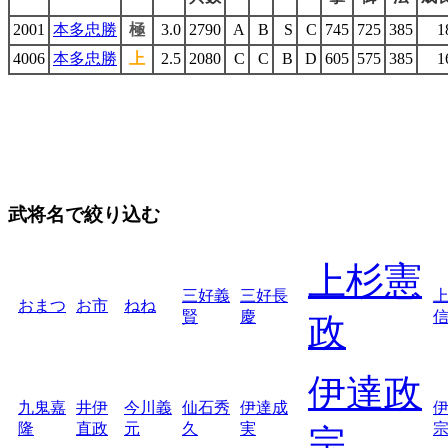
2001
本多忠勝
極
3.0
2790
A
B
S
C
745
725
385
1
4006
本多忠勝
上
2.5
2080
C
C
B
D
605
575
385
1
武将名で絞り込む
上杉憲
三好義
三好長
おまつ
お市
ねね
賢
慶
政
伊達政
九鬼嘉
井伊
今川義
仙石秀
伊達成
隆
直政
元
久
実
宗