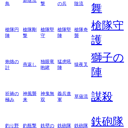
新陰流
鳥
撃
の兵
陰流
舞
槍隊守
槍隊円
槍隊剛
槍隊堅
槍隊堅
槍隊奇
陣
撃
守
陣
襲
護
獅子の
炮烙の
独眼竜
猛虎吼
燕返し
猿夜叉
計
咆哮
陣
陣
謀殺
祈祷の
神風襲
神鬼無
義兵進
草薙流
極み
来
双
軍
鉄砲隊
釣り野
釣瓶撃
鉄壁の
鉄砲隊
鉄砲隊