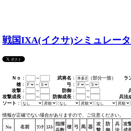
戦国IXA(イクサ)シミュレー
Ｎｏ
：
～
武将名
：
（部分一致）
ラ
槍
：
～
弓
：
～
攻撃
：
～
防御
：
～
攻撃成長
：
～
防御成長
：
～
兵法
ソート
：
情報が正確でない場合がありますので、ご注意ください。
指揮
攻
防
兵
攻
名前
槍
弓
馬
器
No
ﾗﾝｸ
ｺｽﾄ
兵数
撃
御
法
成