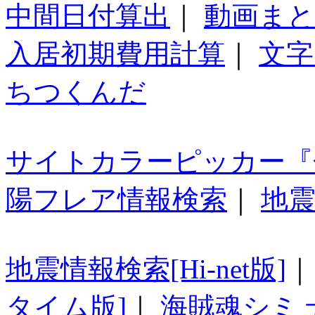
中間日付算出
｜
動画ま
入居初期費用計算
｜
文字
ちつくんだ
サイトカラーピッカー『
陽フレア情報検索
｜
地震
地震情報検索[Hi-net版]
タイム版]
｜
海賊魂シミ