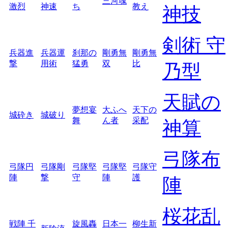
三河魂
激烈
神速
ち
教え
神技
剣術 守
兵器進
兵器運
刹那の
剛勇無
剛勇無
撃
用術
猛勇
双
比
乃型
天賦の
夢想宴
大ふへ
天下の
城砕き
城破り
舞
ん者
采配
神算
弓隊布
弓隊円
弓隊剛
弓隊堅
弓隊堅
弓隊守
陣
撃
守
陣
護
陣
桜花乱
戦陣 千
旋風轟
日本一
柳生新