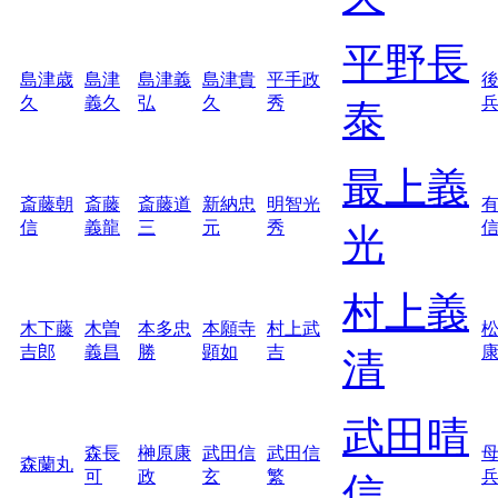
平野長
島津歳
島津
島津義
島津貴
平手政
久
義久
弘
久
秀
泰
最上義
斎藤朝
斎藤
斎藤道
新納忠
明智光
信
義龍
三
元
秀
光
村上義
木下藤
木曽
本多忠
本願寺
村上武
吉郎
義昌
勝
顕如
吉
清
武田晴
森長
榊原康
武田信
武田信
森蘭丸
可
政
玄
繁
信