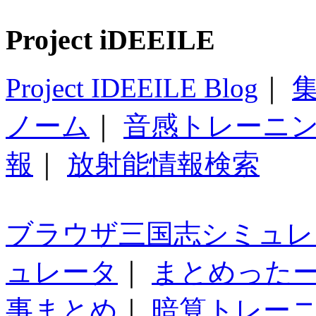
Project iDEEILE
Project IDEEILE Blog
｜
集
ノーム
｜
音感トレーニ
報
｜
放射能情報検索
ブラウザ三国志シミュレ
ュレータ
｜
まとめった
事まとめ
｜
暗算トレー