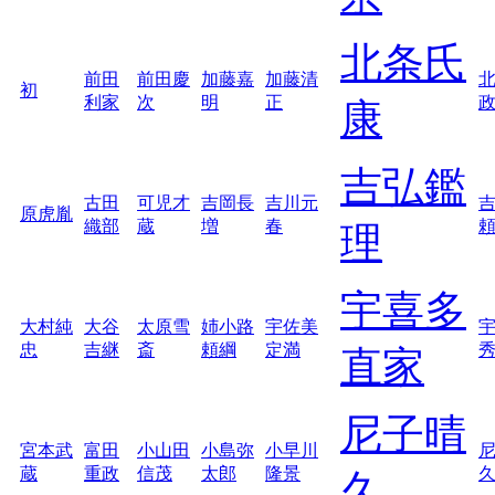
北条氏
前田
前田慶
加藤嘉
加藤清
初
利家
次
明
正
康
吉弘鑑
古田
可児才
吉岡長
吉川元
原虎胤
織部
蔵
増
春
理
宇喜多
大村純
大谷
太原雪
姉小路
宇佐美
忠
吉継
斎
頼綱
定満
直家
尼子晴
宮本武
富田
小山田
小島弥
小早川
蔵
重政
信茂
太郎
隆景
久