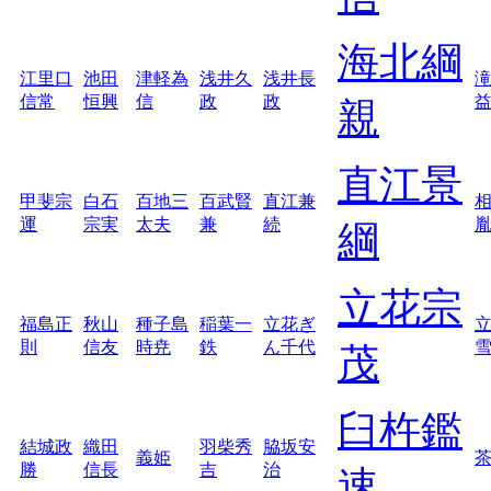
海北綱
江里口
池田
津軽為
浅井久
浅井長
信常
恒興
信
政
政
親
直江景
甲斐宗
白石
百地三
百武賢
直江兼
運
宗実
太夫
兼
続
綱
立花宗
福島正
秋山
種子島
稲葉一
立花ぎ
則
信友
時尭
鉄
ん千代
茂
臼杵鑑
結城政
織田
羽柴秀
脇坂安
義姫
勝
信長
吉
治
速