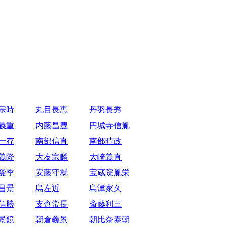
宗時
丸目長恵
丹羽長秀
義重
内藤昌豊
円城寺信胤
一存
南部信直
南部晴政
義隆
大友宗麟
大崎義直
愛季
安藤守就
宝蔵院胤栄
昌景
島左近
島津家久
信勝
支倉常長
斎藤利三
景鏡
朝倉義景
朝比奈泰朝