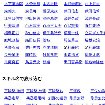
木下藤吉郎
木曽義昌
本多忠勝
本願寺顕如
村上武吉
森蘭丸
森長可
榊原康政
武田信玄
武田信繁
江里口信常
池田恒興
津軽為信
浅井久政
浅井長政
甲斐宗運
白石宗実
百地三太夫
百武賢兼
直江兼続
福島正則
秋山信友
種子島時尭
稲葉一鉄
立花ぎん千
結城政勝
織田信長
義姫
羽柴秀吉
脇坂安治
角隈石宗
豊臣秀吉
赤尾清綱
足利義昭
足利義輝
長野業正
陶晴賢
雑賀孫市
雨森清貞
霧隠才蔵
鬼庭良直
鳥居元忠
鶴姫
黒田官兵衛
龍造寺隆信
スキル名で絞り込む
三段撃 激烈
三段撃 神速
三段撃ち
三河魂
三矢の
兵器進撃
兵器運用術
刹那の猛勇
剛勇無双
剛勇無