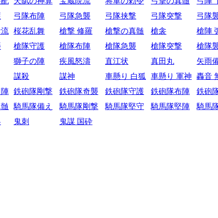
采配
天賦の神算
宝蔵院流
将軍の勅令
弓撃の真髄
弓陣 
護
弓隊布陣
弓隊急襲
弓隊挟撃
弓隊突撃
弓隊
陰流
桜花乱舞
槍撃 修羅
槍撃の真髄
槍衾
槍陣 
襲
槍隊守護
槍隊布陣
槍隊急襲
槍隊突撃
槍隊
獅子の陣
疾風怒濤
直江状
真田丸
矢雨
謀殺
謀神
車懸り 白狐
車懸り 軍神
轟音 
円陣
鉄砲隊剛撃
鉄砲隊奇襲
鉄砲隊守護
鉄砲隊布陣
鉄砲
真髄
騎馬隊備え
騎馬隊剛撃
騎馬隊堅守
騎馬隊堅陣
騎馬
略
鬼刺
鬼謀 国砕