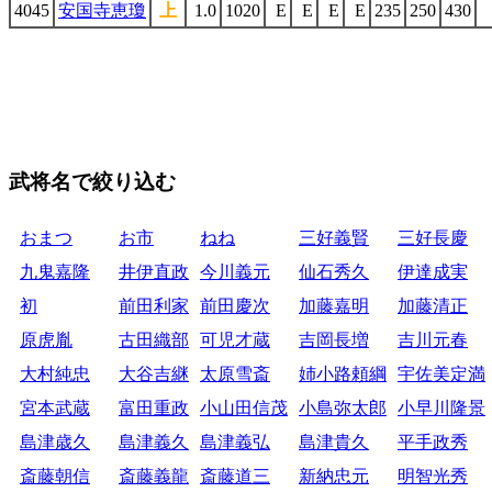
4045
安国寺恵瓊
上
1.0
1020
E
E
E
E
235
250
430
武将名で絞り込む
おまつ
お市
ねね
三好義賢
三好長慶
九鬼嘉隆
井伊直政
今川義元
仙石秀久
伊達成実
初
前田利家
前田慶次
加藤嘉明
加藤清正
原虎胤
古田織部
可児才蔵
吉岡長増
吉川元春
大村純忠
大谷吉継
太原雪斎
姉小路頼綱
宇佐美定満
宮本武蔵
富田重政
小山田信茂
小島弥太郎
小早川隆景
島津歳久
島津義久
島津義弘
島津貴久
平手政秀
斎藤朝信
斎藤義龍
斎藤道三
新納忠元
明智光秀