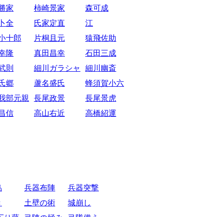
勝家
柿崎景家
森可成
卜全
氏家定直
江
小十郎
片桐且元
猿飛佐助
幸隆
真田昌幸
石田三成
武則
細川ガラシャ
細川幽斎
氏郷
蘆名盛氏
蜂須賀小六
我部元親
長尾政景
長尾景虎
昌信
高山右近
高橋紹運
烏
兵器布陣
兵器突撃
き
土壁の術
城崩し