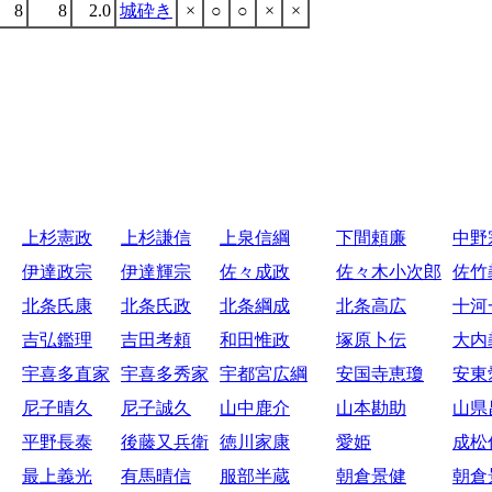
8
8
2.0
城砕き
×
○
○
×
×
上杉憲政
上杉謙信
上泉信綱
下間頼廉
中野
伊達政宗
伊達輝宗
佐々成政
佐々木小次郎
佐竹
北条氏康
北条氏政
北条綱成
北条高広
十河
吉弘鑑理
吉田考頼
和田惟政
塚原卜伝
大内
宇喜多直家
宇喜多秀家
宇都宮広綱
安国寺恵瓊
安東
尼子晴久
尼子誠久
山中鹿介
山本勘助
山県
平野長泰
後藤又兵衛
徳川家康
愛姫
成松
最上義光
有馬晴信
服部半蔵
朝倉景健
朝倉