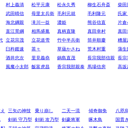
村上義清
松平元康
松永久秀
柳生石舟斎
柴田
武田晴信
母里太兵衛
毛利元就
毛利隆元
氏家
海北綱親
滝川一益
濃姫
熊谷信直
片倉
直江景綱
相馬盛胤
真柄直隆
真田幸村
真田
代
立花宗茂
立花道雪
竹中半兵衛
筒井順慶
糟屋
臼杵鑑速
茶々
草薙かさね
荒木村重
蒲生
酒井忠次
里見義堯
鍋島直茂
長宗我部信親
長宗
風魔小太郎
飯富虎昌
香宗我部親泰
馬場信房
高坂
教え
三矢の神技
乗り崩し
二天一流
傾奇御免
八咫
比
剣術 守乃型
剣術 攻乃型
剣豪将軍
啄木鳥
国貫