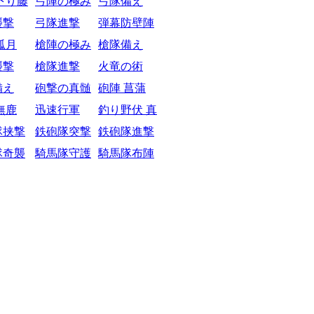
下り藤
弓陣の極み
弓隊備え
襲撃
弓隊進撃
弾幕防壁陣
弧月
槍陣の極み
槍隊備え
襲撃
槍隊進撃
火竜の術
備え
砲撃の真髄
砲陣 菖蒲
無鹿
迅速行軍
釣り野伏 真
隊挟撃
鉄砲隊突撃
鉄砲隊進撃
隊奇襲
騎馬隊守護
騎馬隊布陣