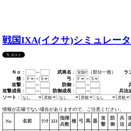
戦国IXA(イクサ)シミュレー
Ｎｏ
：
～
武将名
：
（部分一致）
ラ
槍
：
～
弓
：
～
攻撃
：
～
防御
：
～
攻撃成長
：
～
防御成長
：
～
兵法
ソート
：
情報が正確でない場合がありますので、ご注意ください。
指揮
攻
防
兵
名前
槍
弓
馬
器
No
ﾗﾝｸ
ｺｽﾄ
兵数
撃
御
法