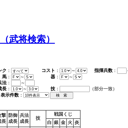
タ（武将検索）
ンク
：
コスト
：
～
指揮兵数
：
馬
：
～
器
：
～
兵法
：
～
成長
：
～
技
：
（部分一致）
表示件数
：
戦国くじ
攻撃
防御
兵法
技
成長
成長
成長
白
銀
金
火
炎