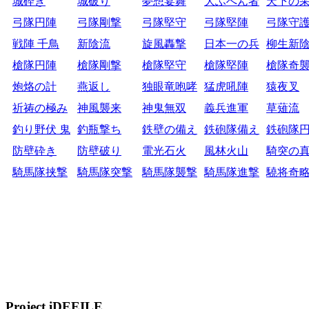
城砕き
城破り
夢想宴舞
大ふへん者
天下の
弓隊円陣
弓隊剛撃
弓隊堅守
弓隊堅陣
弓隊守
戦陣 千鳥
新陰流
旋風轟撃
日本一の兵
柳生新
槍隊円陣
槍隊剛撃
槍隊堅守
槍隊堅陣
槍隊奇
炮烙の計
燕返し
独眼竜咆哮
猛虎吼陣
猿夜叉
祈祷の極み
神風襲来
神鬼無双
義兵進軍
草薙流
釣り野伏 鬼
釣瓶撃ち
鉄壁の備え
鉄砲隊備え
鉄砲隊
防壁砕き
防壁破り
電光石火
風林火山
騎突の
騎馬隊挟撃
騎馬隊突撃
騎馬隊襲撃
騎馬隊進撃
驍将奇
Project iDEEILE