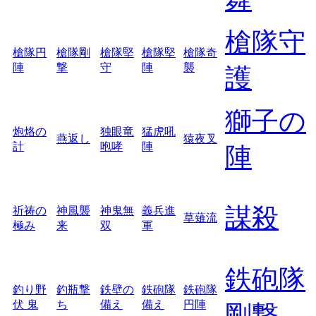
槍隊守
槍隊円
槍隊剛
槍隊堅
槍隊堅
槍隊奇
陣
撃
守
陣
襲
護
獅子の
炮烙の
独眼竜
猛虎吼
燕返し
猿夜叉
計
咆哮
陣
陣
謀殺
祈祷の
神風襲
神鬼無
義兵進
草薙流
極み
来
双
軍
鉄砲隊
釣り野
釣瓶撃
鉄壁の
鉄砲隊
鉄砲隊
伏 鬼
ち
備え
備え
円陣
剛撃