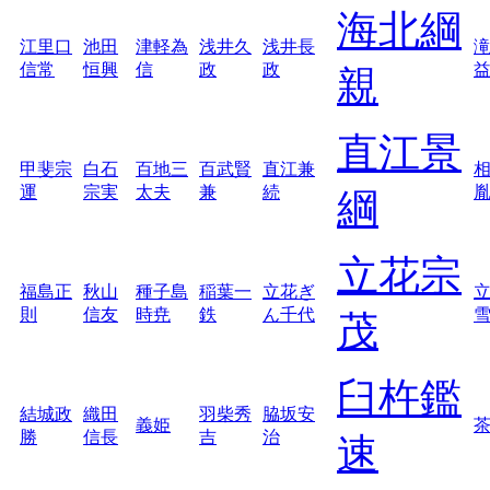
海北綱
江里口
池田
津軽為
浅井久
浅井長
信常
恒興
信
政
政
親
直江景
甲斐宗
白石
百地三
百武賢
直江兼
運
宗実
太夫
兼
続
綱
立花宗
福島正
秋山
種子島
稲葉一
立花ぎ
則
信友
時尭
鉄
ん千代
茂
臼杵鑑
結城政
織田
羽柴秀
脇坂安
義姫
勝
信長
吉
治
速