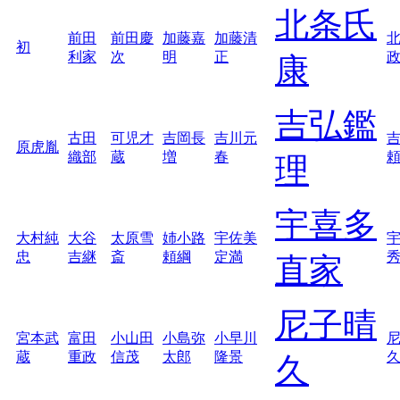
北条氏
前田
前田慶
加藤嘉
加藤清
初
利家
次
明
正
康
吉弘鑑
古田
可児才
吉岡長
吉川元
原虎胤
織部
蔵
増
春
理
宇喜多
大村純
大谷
太原雪
姉小路
宇佐美
忠
吉継
斎
頼綱
定満
直家
尼子晴
宮本武
富田
小山田
小島弥
小早川
蔵
重政
信茂
太郎
隆景
久