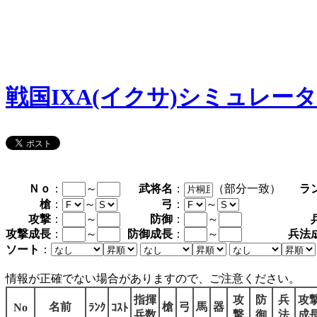
戦国IXA(イクサ)シミュレー
Ｎｏ
：
～
武将名
：
（部分一致）
ラ
槍
：
～
弓
：
～
攻撃
：
～
防御
：
～
攻撃成長
：
～
防御成長
：
～
兵法
ソート
：
情報が正確でない場合がありますので、ご注意ください。
指揮
攻
防
兵
攻
名前
槍
弓
馬
器
No
ﾗﾝｸ
ｺｽﾄ
兵数
撃
御
法
成