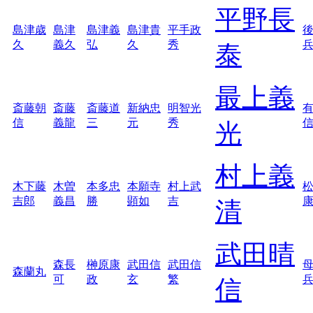
平野長
島津歳
島津
島津義
島津貴
平手政
久
義久
弘
久
秀
泰
最上義
斎藤朝
斎藤
斎藤道
新納忠
明智光
信
義龍
三
元
秀
光
村上義
木下藤
木曽
本多忠
本願寺
村上武
吉郎
義昌
勝
顕如
吉
清
武田晴
森長
榊原康
武田信
武田信
森蘭丸
可
政
玄
繁
信