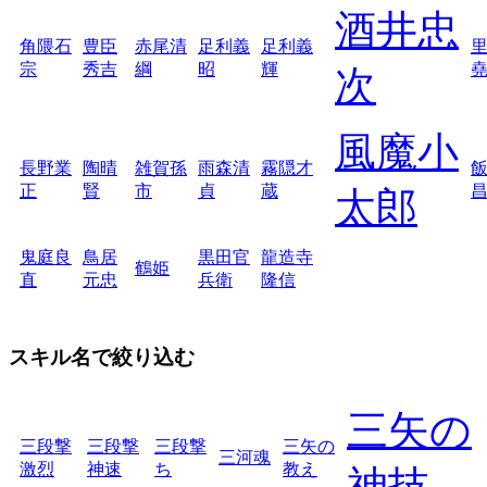
酒井忠
角隈石
豊臣
赤尾清
足利義
足利義
宗
秀吉
綱
昭
輝
次
風魔小
長野業
陶晴
雑賀孫
雨森清
霧隠才
正
賢
市
貞
蔵
太郎
鬼庭良
鳥居
黒田官
龍造寺
鶴姫
直
元忠
兵衛
隆信
スキル名で絞り込む
三矢の
三段撃
三段撃
三段撃
三矢の
三河魂
激烈
神速
ち
教え
神技