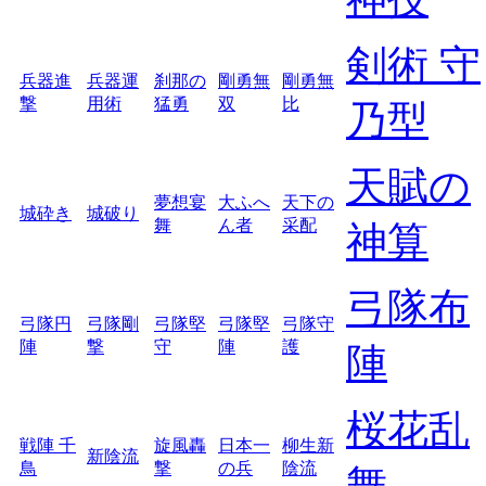
剣術 守
兵器進
兵器運
刹那の
剛勇無
剛勇無
撃
用術
猛勇
双
比
乃型
天賦の
夢想宴
大ふへ
天下の
城砕き
城破り
舞
ん者
采配
神算
弓隊布
弓隊円
弓隊剛
弓隊堅
弓隊堅
弓隊守
陣
撃
守
陣
護
陣
桜花乱
戦陣 千
旋風轟
日本一
柳生新
新陰流
鳥
撃
の兵
陰流
舞