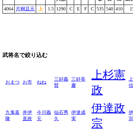
4064
片桐且元
上
1.5
1290
C
E
F
C
535
540
410
1
武将名で絞り込む
上杉憲
三好義
三好長
おまつ
お市
ねね
賢
慶
政
伊達政
九鬼嘉
井伊
今川義
仙石秀
伊達成
隆
直政
元
久
実
宗