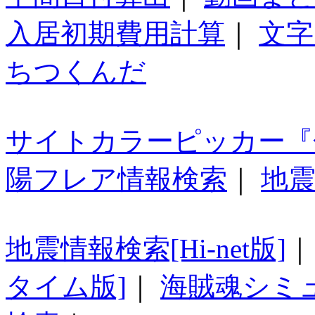
入居初期費用計算
｜
文字
ちつくんだ
サイトカラーピッカー『
陽フレア情報検索
｜
地震
地震情報検索[Hi-net版]
タイム版]
｜
海賊魂シミ