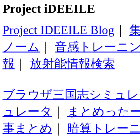
Project iDEEILE
Project IDEEILE Blog
｜
集
ノーム
｜
音感トレーニ
報
｜
放射能情報検索
ブラウザ三国志シミュレ
ュレータ
｜
まとめった
事まとめ
｜
暗算トレー