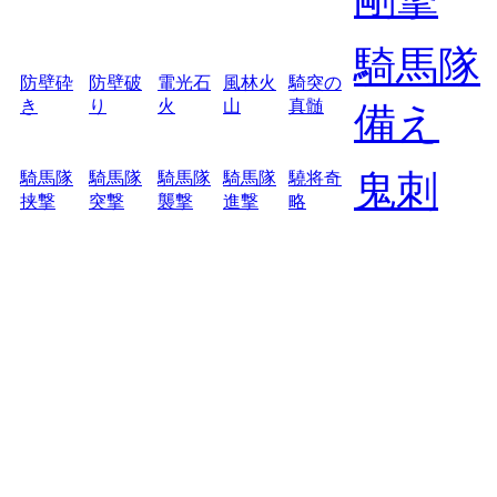
騎馬隊
防壁砕
防壁破
電光石
風林火
騎突の
き
り
火
山
真髄
備え
鬼刺
騎馬隊
騎馬隊
騎馬隊
騎馬隊
驍将奇
挟撃
突撃
襲撃
進撃
略