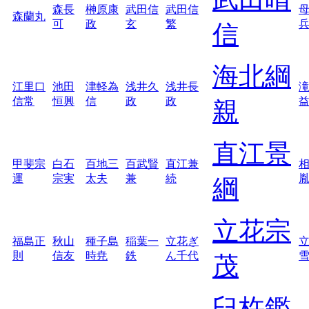
森長
榊原康
武田信
武田信
森蘭丸
可
政
玄
繁
信
海北綱
江里口
池田
津軽為
浅井久
浅井長
信常
恒興
信
政
政
親
直江景
甲斐宗
白石
百地三
百武賢
直江兼
運
宗実
太夫
兼
続
綱
立花宗
福島正
秋山
種子島
稲葉一
立花ぎ
則
信友
時尭
鉄
ん千代
茂
臼杵鑑