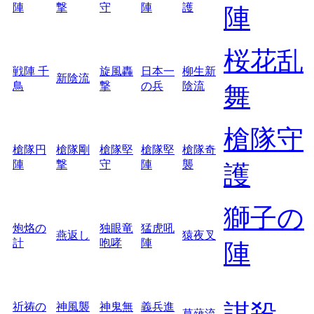
陣
撃
守
陣
護
陣
桜花乱
戦陣 千
旋風轟
日本一
柳生新
新陰流
鳥
撃
の兵
陰流
舞
槍隊守
槍隊円
槍隊剛
槍隊堅
槍隊堅
槍隊奇
陣
撃
守
陣
襲
護
獅子の
炮烙の
独眼竜
猛虎吼
燕返し
猿夜叉
計
咆哮
陣
陣
謀殺
祈祷の
神風襲
神鬼無
義兵進
草薙流