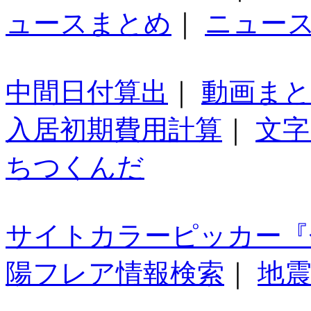
ュースまとめ
｜
ニュー
中間日付算出
｜
動画ま
入居初期費用計算
｜
文字
ちつくんだ
サイトカラーピッカー『
陽フレア情報検索
｜
地震