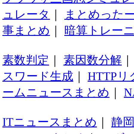
ュレータ
｜
まとめった
事まとめ
｜
暗算トレー
素数判定
｜
素因数分解
スワード生成
｜
HTTP
ームニュースまとめ
｜
N
ITニュースまとめ
｜
静