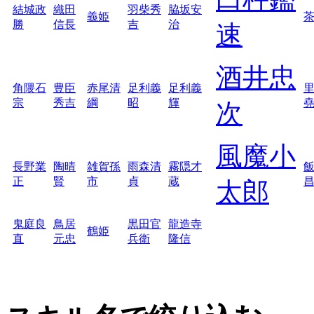
結城政
織田
羽柴秀
脇坂安
義姫
勝
信長
吉
治
速
酒井忠
角隈石
豊臣
赤尾清
足利義
足利義
宗
秀吉
綱
昭
輝
次
風魔小
長野業
陶晴
雑賀孫
雨森清
霧隠才
正
賢
市
貞
蔵
太郎
鬼庭良
鳥居
黒田官
龍造寺
鶴姫
直
元忠
兵衛
隆信