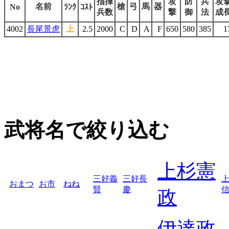
指揮
攻
防
兵
攻
名前
槍
弓
馬
器
No
ﾗﾝｸ
ｺｽﾄ
兵数
撃
御
法
成
4002
長尾景虎
上
2.5
2000
C
D
A
F
650
580
385
1
武将名で絞り込む
上杉憲
三好義
三好長
おまつ
お市
ねね
賢
慶
政
伊達政