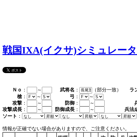
戦国IXA(イクサ)シミュレー
Ｎｏ
：
～
武将名
：
（部分一致）
ラ
槍
：
～
弓
：
～
攻撃
：
～
防御
：
～
攻撃成長
：
～
防御成長
：
～
兵法
ソート
：
情報が正確でない場合がありますので、ご注意ください。