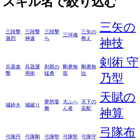
スキル名で絞り込む
三矢の
三段撃
三段撃
三段撃
三矢の
三河魂
激烈
神速
ち
教え
神技
剣術 守
兵器進
兵器運
刹那の
剛勇無
剛勇無
撃
用術
猛勇
双
比
乃型
天賦の
夢想宴
大ふへ
天下の
城砕き
城破り
舞
ん者
采配
神算
弓隊布
弓隊円
弓隊剛
弓隊堅
弓隊堅
弓隊守