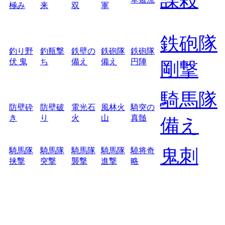
極み
来
双
軍
鉄砲隊
釣り野
釣瓶撃
鉄壁の
鉄砲隊
鉄砲隊
伏 鬼
ち
備え
備え
円陣
剛撃
騎馬隊
防壁砕
防壁破
電光石
風林火
騎突の
き
り
火
山
真髄
備え
鬼刺
騎馬隊
騎馬隊
騎馬隊
騎馬隊
驍将奇
挟撃
突撃
襲撃
進撃
略