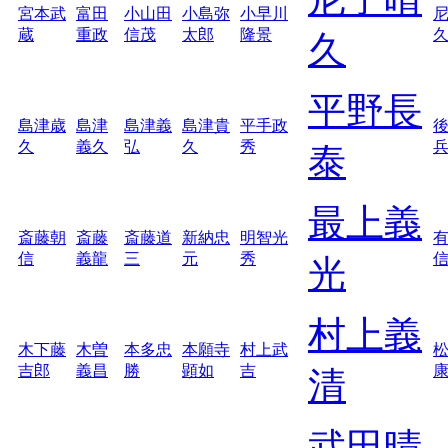
宮本武
富田
小山田
小島弥
小早川
蔵
重政
信茂
太郎
隆景
久
平野長
島津歳
島津
島津義
島津貴
平手政
久
義久
弘
久
秀
泰
最上義
斎藤朝
斎藤
斎藤道
新納忠
明智光
信
義龍
三
元
秀
光
村上義
木下藤
木曽
本多忠
本願寺
村上武
吉郎
義昌
勝
顕如
吉
清
武田晴