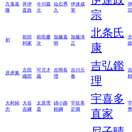
九鬼嘉
井伊
今川義
仙石秀
伊達成
隆
直政
元
久
実
宗
北条氏
前田
前田慶
加藤嘉
加藤清
初
利家
次
明
正
康
吉弘鑑
古田
可児才
吉岡長
吉川元
原虎胤
織部
蔵
増
春
理
宇喜多
大村純
大谷
太原雪
姉小路
宇佐美
忠
吉継
斎
頼綱
定満
直家
尼子晴