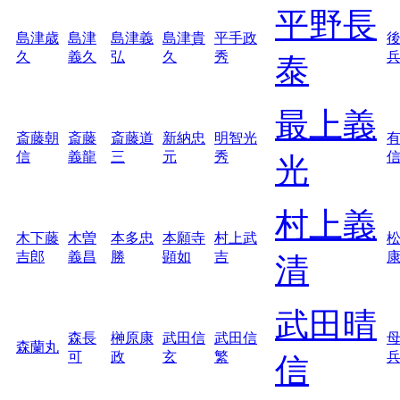
平野長
島津歳
島津
島津義
島津貴
平手政
久
義久
弘
久
秀
泰
最上義
斎藤朝
斎藤
斎藤道
新納忠
明智光
信
義龍
三
元
秀
光
村上義
木下藤
木曽
本多忠
本願寺
村上武
吉郎
義昌
勝
顕如
吉
清
武田晴
森長
榊原康
武田信
武田信
森蘭丸
可
政
玄
繁
信