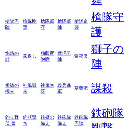
槍隊守
槍隊円
槍隊剛
槍隊堅
槍隊堅
槍隊奇
陣
撃
守
陣
襲
護
獅子の
炮烙の
独眼竜
猛虎吼
燕返し
猿夜叉
計
咆哮
陣
陣
謀殺
祈祷の
神風襲
神鬼無
義兵進
草薙流
極み
来
双
軍
鉄砲隊
釣り野
釣瓶撃
鉄壁の
鉄砲隊
鉄砲隊
伏 鬼
ち
備え
備え
円陣
剛撃