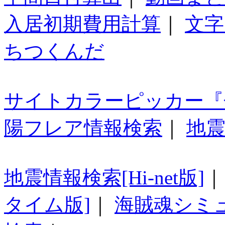
入居初期費用計算
｜
文字
ちつくんだ
サイトカラーピッカー『
陽フレア情報検索
｜
地震
地震情報検索[Hi-net版]
タイム版]
｜
海賊魂シミ