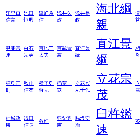
海北綱
江里口
池田
津軽為
浅井久
浅井長
信常
恒興
信
政
政
親
直江景
甲斐宗
白石
百地三
百武賢
直江兼
運
宗実
太夫
兼
続
綱
立花宗
福島正
秋山
種子島
稲葉一
立花ぎ
則
信友
時尭
鉄
ん千代
茂
臼杵鑑
結城政
織田
羽柴秀
脇坂安
義姫
勝
信長
吉
治
速