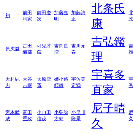
北条氏
前田
前田慶
加藤嘉
加藤清
初
利家
次
明
正
康
吉弘鑑
古田
可児才
吉岡長
吉川元
原虎胤
織部
蔵
増
春
理
宇喜多
大村純
大谷
太原雪
姉小路
宇佐美
忠
吉継
斎
頼綱
定満
直家
尼子晴
宮本武
富田
小山田
小島弥
小早川
蔵
重政
信茂
太郎
隆景
久