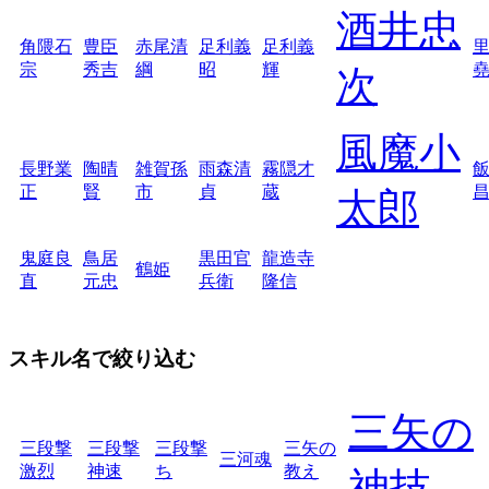
酒井忠
角隈石
豊臣
赤尾清
足利義
足利義
宗
秀吉
綱
昭
輝
次
風魔小
長野業
陶晴
雑賀孫
雨森清
霧隠才
正
賢
市
貞
蔵
太郎
鬼庭良
鳥居
黒田官
龍造寺
鶴姫
直
元忠
兵衛
隆信
スキル名で絞り込む
三矢の
三段撃
三段撃
三段撃
三矢の
三河魂
激烈
神速
ち
教え
神技