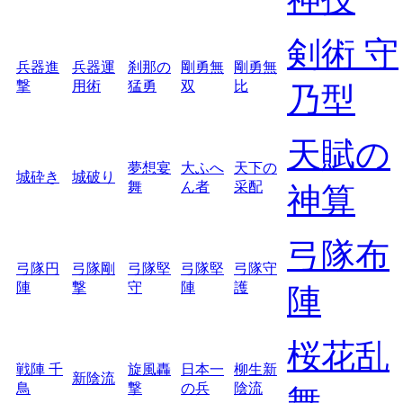
剣術 守
兵器進
兵器運
刹那の
剛勇無
剛勇無
撃
用術
猛勇
双
比
乃型
天賦の
夢想宴
大ふへ
天下の
城砕き
城破り
舞
ん者
采配
神算
弓隊布
弓隊円
弓隊剛
弓隊堅
弓隊堅
弓隊守
陣
撃
守
陣
護
陣
桜花乱
戦陣 千
旋風轟
日本一
柳生新
新陰流
鳥
撃
の兵
陰流
舞