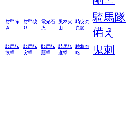
騎馬隊
防壁砕
防壁破
電光石
風林火
騎突の
き
り
火
山
真髄
備え
鬼刺
騎馬隊
騎馬隊
騎馬隊
騎馬隊
驍将奇
挟撃
突撃
襲撃
進撃
略