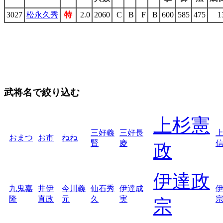
3027
松永久秀
特
2.0
2060
C
B
F
B
600
585
475
1
武将名で絞り込む
上杉憲
三好義
三好長
おまつ
お市
ねね
賢
慶
政
伊達政
九鬼嘉
井伊
今川義
仙石秀
伊達成
隆
直政
元
久
実
宗