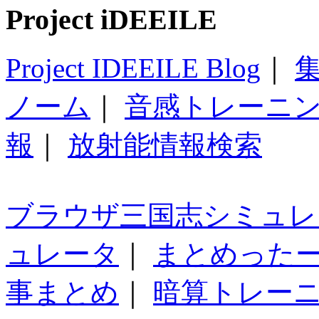
Project iDEEILE
Project IDEEILE Blog
｜
集
ノーム
｜
音感トレーニ
報
｜
放射能情報検索
ブラウザ三国志シミュレ
ュレータ
｜
まとめった
事まとめ
｜
暗算トレー