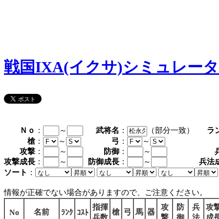
戦国IXA(イクサ)シミュレー
Ｎｏ
：
～
武将名
：
（部分一致）
ラ
槍
：
～
弓
：
～
攻撃
：
～
防御
：
～
攻撃成長
：
～
防御成長
：
～
兵法
ソート
：
情報が正確でない場合がありますので、ご注意ください。
指揮
攻
防
兵
攻
名前
槍
弓
馬
器
No
ﾗﾝｸ
ｺｽﾄ
兵数
撃
御
法
成