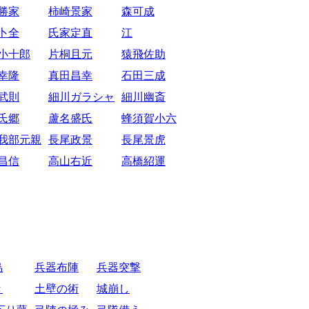
勝家
柿崎景家
森可成
卜全
氏家定直
江
小十郎
片桐且元
猿飛佐助
幸隆
真田昌幸
石田三成
武則
細川ガラシャ
細川幽斎
氏郷
蘆名盛氏
蜂須賀小六
我部元親
長尾政景
長尾景虎
昌信
高山右近
高橋紹運
烏
兵器布陣
兵器突撃
き
土壁の術
城崩し