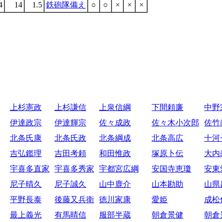
4
14
1.5
鉄砲隊備え
○
○
×
×
×
上杉憲政
上杉謙信
上泉信綱
下間頼廉
中野
伊達政宗
伊達輝宗
佐々成政
佐々木小次郎
佐竹
北条氏康
北条氏政
北条綱成
北条高広
十河
吉弘鑑理
吉田考頼
和田惟政
塚原卜伝
大内
宇喜多直家
宇喜多秀家
宇都宮広綱
安国寺恵瓊
安東
尼子晴久
尼子誠久
山中鹿介
山本勘助
山県
平野長泰
後藤又兵衛
徳川家康
愛姫
成松
最上義光
有馬晴信
服部半蔵
朝倉景健
朝倉