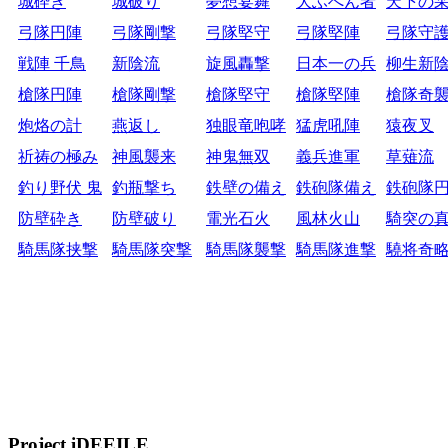
城砕き
城破り
夢想宴舞
大ふへん者
天下の
弓隊円陣
弓隊剛撃
弓隊堅守
弓隊堅陣
弓隊守
戦陣 千鳥
新陰流
旋風轟撃
日本一の兵
柳生新
槍隊円陣
槍隊剛撃
槍隊堅守
槍隊堅陣
槍隊奇
炮烙の計
燕返し
独眼竜咆哮
猛虎吼陣
猿夜叉
祈祷の極み
神風襲来
神鬼無双
義兵進軍
草薙流
釣り野伏 鬼
釣瓶撃ち
鉄壁の備え
鉄砲隊備え
鉄砲隊
防壁砕き
防壁破り
電光石火
風林火山
騎突の
騎馬隊挟撃
騎馬隊突撃
騎馬隊襲撃
騎馬隊進撃
驍将奇
Project iDEEILE