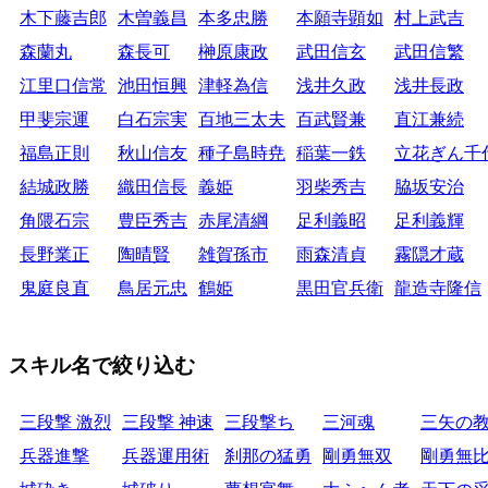
木下藤吉郎
木曽義昌
本多忠勝
本願寺顕如
村上武吉
森蘭丸
森長可
榊原康政
武田信玄
武田信繁
江里口信常
池田恒興
津軽為信
浅井久政
浅井長政
甲斐宗運
白石宗実
百地三太夫
百武賢兼
直江兼続
福島正則
秋山信友
種子島時尭
稲葉一鉄
立花ぎん千
結城政勝
織田信長
義姫
羽柴秀吉
脇坂安治
角隈石宗
豊臣秀吉
赤尾清綱
足利義昭
足利義輝
長野業正
陶晴賢
雑賀孫市
雨森清貞
霧隠才蔵
鬼庭良直
鳥居元忠
鶴姫
黒田官兵衛
龍造寺隆信
スキル名で絞り込む
三段撃 激烈
三段撃 神速
三段撃ち
三河魂
三矢の
兵器進撃
兵器運用術
刹那の猛勇
剛勇無双
剛勇無