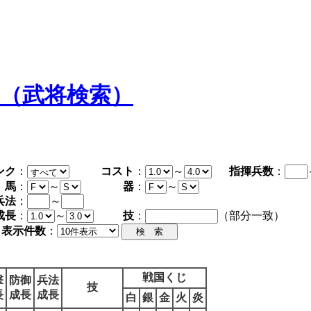
タ（武将検索）
ンク
：
コスト
：
～
指揮兵数
：
馬
：
～
器
：
～
兵法
：
～
成長
：
～
技
：
（部分一致）
表示件数
：
戦国くじ
撃
防御
兵法
技
長
成長
成長
白
銀
金
火
炎