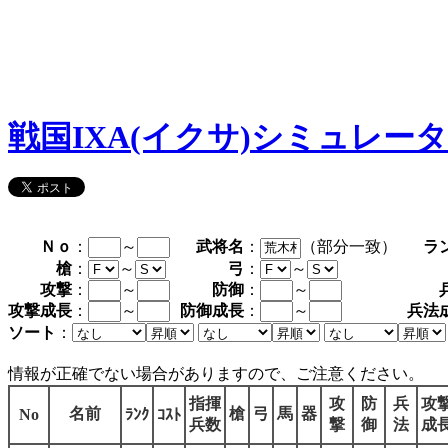
戦国IXA(イクサ)シミュレー
Ｎｏ
：
～
武将名
：
（部分一致）
ラ
槍
：
～
弓
：
～
攻撃
：
～
防御
：
～
攻撃成長
：
～
防御成長
：
～
兵法
ソート
：
情報が正確でない場合がありますので、ご注意ください。
指揮
攻
防
兵
攻
名前
槍
弓
馬
器
No
ﾗﾝｸ
ｺｽﾄ
兵数
撃
御
法
成