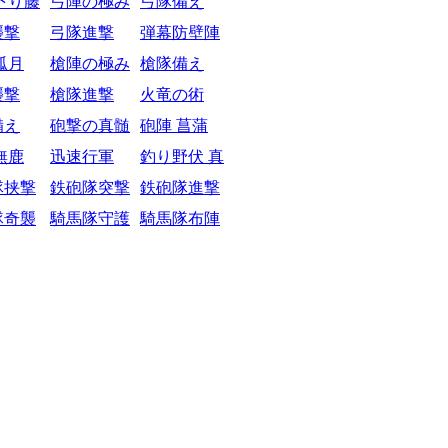
下り藤
弓陣の極み
弓隊備え
襲撃
弓隊進撃
弾幕防壁陣
弧月
槍陣の極み
槍隊備え
襲撃
槍隊進撃
火竜の術
備え
砲撃の真髄
砲陣 菖蒲
無鹿
迅速行軍
釣り野伏 真
隊挟撃
鉄砲隊突撃
鉄砲隊進撃
隊奇襲
騎馬隊守護
騎馬隊布陣