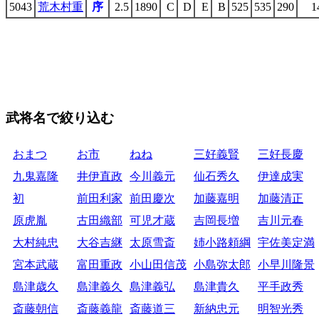
5043
荒木村重
序
2.5
1890
C
D
E
B
525
535
290
1
武将名で絞り込む
おまつ
お市
ねね
三好義賢
三好長慶
九鬼嘉隆
井伊直政
今川義元
仙石秀久
伊達成実
初
前田利家
前田慶次
加藤嘉明
加藤清正
原虎胤
古田織部
可児才蔵
吉岡長増
吉川元春
大村純忠
大谷吉継
太原雪斎
姉小路頼綱
宇佐美定満
宮本武蔵
富田重政
小山田信茂
小島弥太郎
小早川隆景
島津歳久
島津義久
島津義弘
島津貴久
平手政秀
斎藤朝信
斎藤義龍
斎藤道三
新納忠元
明智光秀