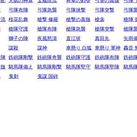
采配
天賦の神算
宝蔵院流
将軍の勅令
弓撃の真髄
弓陣 
護
弓隊布陣
弓隊急襲
弓隊挟撃
弓隊突撃
弓隊
陰流
桜花乱舞
槍撃 修羅
槍撃の真髄
槍衾
槍陣 
襲
槍隊守護
槍隊布陣
槍隊急襲
槍隊突撃
槍隊
獅子の陣
疾風怒濤
直江状
真田丸
矢雨
謀殺
謀神
車懸り 白狐
車懸り 軍神
轟音 
円陣
鉄砲隊剛撃
鉄砲隊奇襲
鉄砲隊守護
鉄砲隊布陣
鉄砲
真髄
騎馬隊備え
騎馬隊剛撃
騎馬隊堅守
騎馬隊堅陣
騎馬
略
鬼刺
鬼謀 国砕