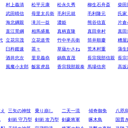
村上義清
松平元康
松永久秀
柳生石舟斎
柴田
武田晴信
母里太兵衛
毛利元就
毛利隆元
氏家
海北綱親
滝川一益
濃姫
熊谷信直
片倉
直江景綱
相馬盛胤
真柄直隆
真田幸村
真田
代
立花宗茂
立花道雪
竹中半兵衛
筒井順慶
糟屋
臼杵鑑速
茶々
草薙かさね
荒木村重
蒲生
酒井忠次
里見義堯
鍋島直茂
長宗我部信親
長宗
風魔小太郎
飯富虎昌
香宗我部親泰
馬場信房
高坂
教え
三矢の神技
乗り崩し
二天一流
傾奇御免
八咫
比
剣術 守乃型
剣術 攻乃型
剣豪将軍
啄木鳥
国貫