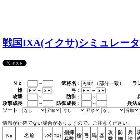
戦国IXA(イクサ)シミュレー
Ｎｏ
：
～
武将名
：
（部分一致）
ラ
槍
：
～
弓
：
～
攻撃
：
～
防御
：
～
攻撃成長
：
～
防御成長
：
～
兵法
ソート
：
情報が正確でない場合がありますので、ご注意ください。
指揮
攻
防
兵
名前
槍
弓
馬
器
No
ﾗﾝｸ
ｺｽﾄ
兵数
撃
御
法