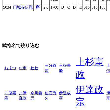
5034
円城寺信胤
序
2.0
1700
D
C
D
E
515
315
155
武将名で絞り込む
上杉憲
三好義
三好長
おまつ
お市
ねね
賢
慶
政
伊達政
九鬼嘉
井伊
今川義
仙石秀
伊達成
隆
直政
元
久
実
宗