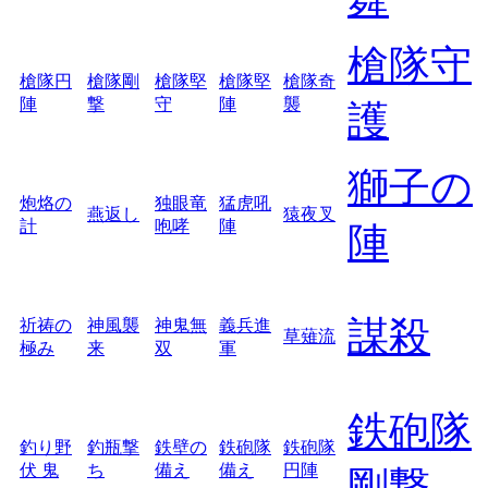
槍隊守
槍隊円
槍隊剛
槍隊堅
槍隊堅
槍隊奇
陣
撃
守
陣
襲
護
獅子の
炮烙の
独眼竜
猛虎吼
燕返し
猿夜叉
計
咆哮
陣
陣
謀殺
祈祷の
神風襲
神鬼無
義兵進
草薙流
極み
来
双
軍
鉄砲隊
釣り野
釣瓶撃
鉄壁の
鉄砲隊
鉄砲隊
伏 鬼
ち
備え
備え
円陣
剛撃