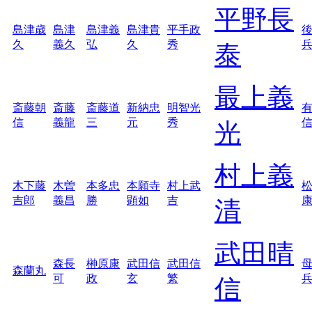
平野長
島津歳
島津
島津義
島津貴
平手政
久
義久
弘
久
秀
泰
最上義
斎藤朝
斎藤
斎藤道
新納忠
明智光
信
義龍
三
元
秀
光
村上義
木下藤
木曽
本多忠
本願寺
村上武
吉郎
義昌
勝
顕如
吉
清
武田晴
森長
榊原康
武田信
武田信
森蘭丸
可
政
玄
繁
信