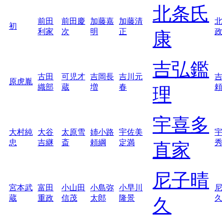
北条氏
前田
前田慶
加藤嘉
加藤清
初
利家
次
明
正
康
吉弘鑑
古田
可児才
吉岡長
吉川元
原虎胤
織部
蔵
増
春
理
宇喜多
大村純
大谷
太原雪
姉小路
宇佐美
忠
吉継
斎
頼綱
定満
直家
尼子晴
宮本武
富田
小山田
小島弥
小早川
蔵
重政
信茂
太郎
隆景
久