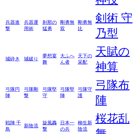
剣術 守
兵器進
兵器運
刹那の
剛勇無
剛勇無
撃
用術
猛勇
双
比
乃型
天賦の
夢想宴
大ふへ
天下の
城砕き
城破り
舞
ん者
采配
神算
弓隊布
弓隊円
弓隊剛
弓隊堅
弓隊堅
弓隊守
陣
撃
守
陣
護
陣
桜花乱
戦陣 千
旋風轟
日本一
柳生新
新陰流
鳥
撃
の兵
陰流
舞