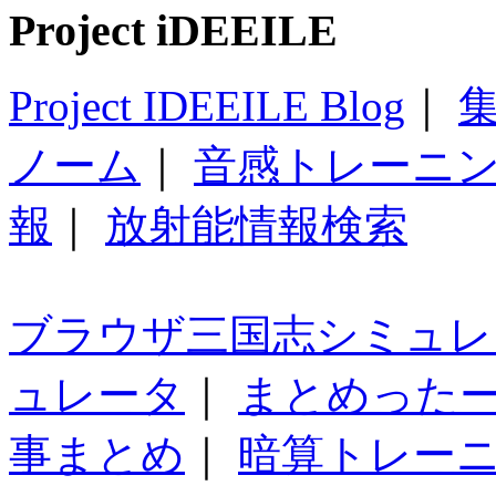
Project iDEEILE
Project IDEEILE Blog
｜
集
ノーム
｜
音感トレーニ
報
｜
放射能情報検索
ブラウザ三国志シミュレ
ュレータ
｜
まとめった
事まとめ
｜
暗算トレー