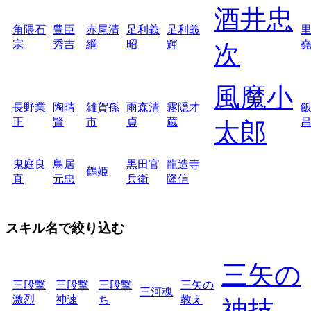
酒井忠
角隈石
豊臣
赤尾清
足利義
足利義
宗
秀吉
綱
昭
輝
次
風魔小
長野業
陶晴
雑賀孫
雨森清
霧隠才
正
賢
市
貞
蔵
太郎
鬼庭良
鳥居
黒田官
龍造寺
鶴姫
直
元忠
兵衛
隆信
スキル名で絞り込む
三矢の
三段撃
三段撃
三段撃
三矢の
三河魂
激烈
神速
ち
教え
神技