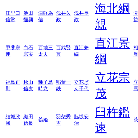
海北綱
江里口
池田
津軽為
浅井久
浅井長
信常
恒興
信
政
政
親
直江景
甲斐宗
白石
百地三
百武賢
直江兼
運
宗実
太夫
兼
続
綱
立花宗
福島正
秋山
種子島
稲葉一
立花ぎ
則
信友
時尭
鉄
ん千代
茂
臼杵鑑
結城政
織田
羽柴秀
脇坂安
義姫
勝
信長
吉
治
速