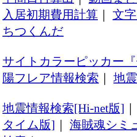
入居初期費用計算
｜
文字
ちつくんだ
サイトカラーピッカー『
陽フレア情報検索
｜
地震
地震情報検索[Hi-net版]
タイム版]
｜
海賊魂シミ