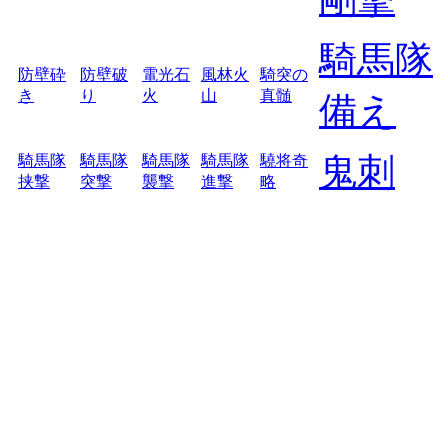
騎馬隊
防壁砕
防壁破
電光石
風林火
騎突の
き
り
火
山
真髄
備え
鬼刺
騎馬隊
騎馬隊
騎馬隊
騎馬隊
驍将奇
挟撃
突撃
襲撃
進撃
略