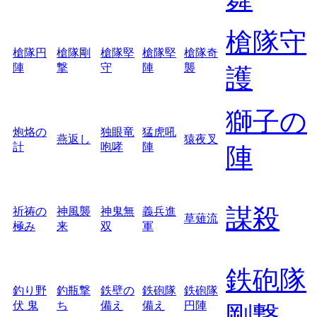
槍隊守
槍隊円
槍隊剛
槍隊堅
槍隊堅
槍隊奇
陣
撃
守
陣
襲
護
獅子の
炮烙の
独眼竜
猛虎吼
燕返し
猿夜叉
計
咆哮
陣
陣
謀殺
祈祷の
神風襲
神鬼無
義兵進
草薙流
極み
来
双
軍
鉄砲隊
釣り野
釣瓶撃
鉄壁の
鉄砲隊
鉄砲隊
伏 鬼
ち
備え
備え
円陣
剛撃