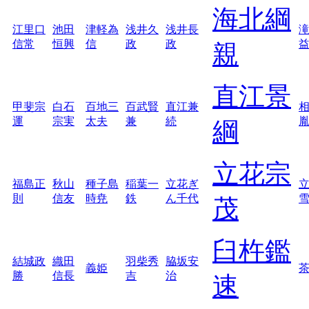
海北綱
江里口
池田
津軽為
浅井久
浅井長
信常
恒興
信
政
政
親
直江景
甲斐宗
白石
百地三
百武賢
直江兼
運
宗実
太夫
兼
続
綱
立花宗
福島正
秋山
種子島
稲葉一
立花ぎ
則
信友
時尭
鉄
ん千代
茂
臼杵鑑
結城政
織田
羽柴秀
脇坂安
義姫
勝
信長
吉
治
速