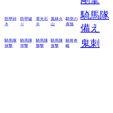
騎馬隊
防壁砕
防壁破
電光石
風林火
騎突の
き
り
火
山
真髄
備え
鬼刺
騎馬隊
騎馬隊
騎馬隊
騎馬隊
驍将奇
挟撃
突撃
襲撃
進撃
略