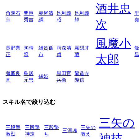
酒井忠
角隈石
豊臣
赤尾清
足利義
足利義
宗
秀吉
綱
昭
輝
次
風魔小
長野業
陶晴
雑賀孫
雨森清
霧隠才
正
賢
市
貞
蔵
太郎
鬼庭良
鳥居
黒田官
龍造寺
鶴姫
直
元忠
兵衛
隆信
スキル名で絞り込む
三矢の
三段撃
三段撃
三段撃
三矢の
三河魂
激烈
神速
ち
教え
神技