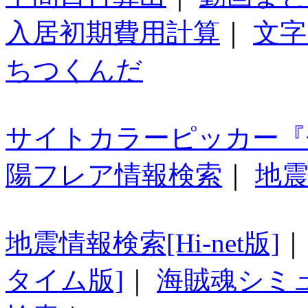
入居初期費用計算
｜
文字
ちつくんだ
サイトカラーピッカー『
陽フレア情報検索
｜
地震
地震情報検索[Hi-net版]
タイム版]
｜
海賊魂シミ