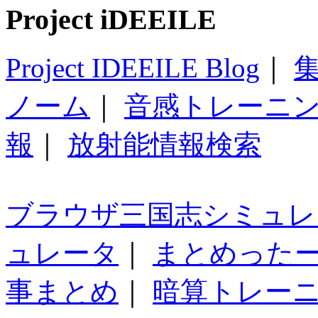
Project iDEEILE
Project IDEEILE Blog
｜
集
ノーム
｜
音感トレーニ
報
｜
放射能情報検索
ブラウザ三国志シミュレ
ュレータ
｜
まとめった
事まとめ
｜
暗算トレー