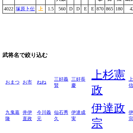
4022
塚原卜伝
上
1.5
560
D
D
E
E
870
865
180
4
武将名で絞り込む
上杉憲
三好義
三好長
おまつ
お市
ねね
賢
慶
政
伊達政
九鬼嘉
井伊
今川義
仙石秀
伊達成
隆
直政
元
久
実
宗