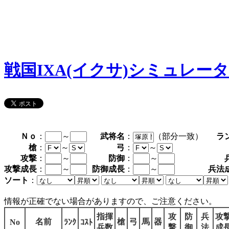
戦国IXA(イクサ)シミュレー
Ｎｏ
：
～
武将名
：
（部分一致）
ラ
槍
：
～
弓
：
～
攻撃
：
～
防御
：
～
攻撃成長
：
～
防御成長
：
～
兵法
ソート
：
情報が正確でない場合がありますので、ご注意ください。
指揮
攻
防
兵
攻
名前
槍
弓
馬
器
No
ﾗﾝｸ
ｺｽﾄ
兵数
撃
御
法
成