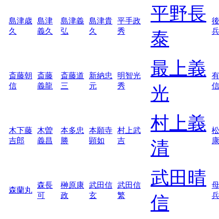
平野長
島津歳
島津
島津義
島津貴
平手政
久
義久
弘
久
秀
泰
最上義
斎藤朝
斎藤
斎藤道
新納忠
明智光
信
義龍
三
元
秀
光
村上義
木下藤
木曽
本多忠
本願寺
村上武
吉郎
義昌
勝
顕如
吉
清
武田晴
森長
榊原康
武田信
武田信
森蘭丸
可
政
玄
繁
信