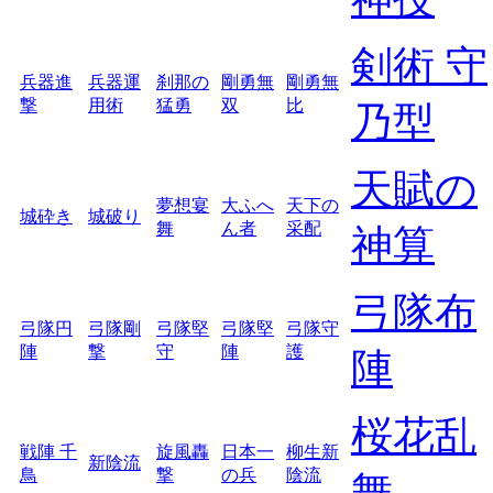
剣術 守
兵器進
兵器運
刹那の
剛勇無
剛勇無
撃
用術
猛勇
双
比
乃型
天賦の
夢想宴
大ふへ
天下の
城砕き
城破り
舞
ん者
采配
神算
弓隊布
弓隊円
弓隊剛
弓隊堅
弓隊堅
弓隊守
陣
撃
守
陣
護
陣
桜花乱
戦陣 千
旋風轟
日本一
柳生新
新陰流
鳥
撃
の兵
陰流
舞