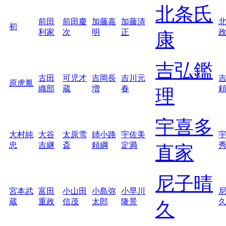
北条氏
前田
前田慶
加藤嘉
加藤清
初
利家
次
明
正
康
吉弘鑑
古田
可児才
吉岡長
吉川元
原虎胤
織部
蔵
増
春
理
宇喜多
大村純
大谷
太原雪
姉小路
宇佐美
忠
吉継
斎
頼綱
定満
直家
尼子晴
宮本武
富田
小山田
小島弥
小早川
蔵
重政
信茂
太郎
隆景
久