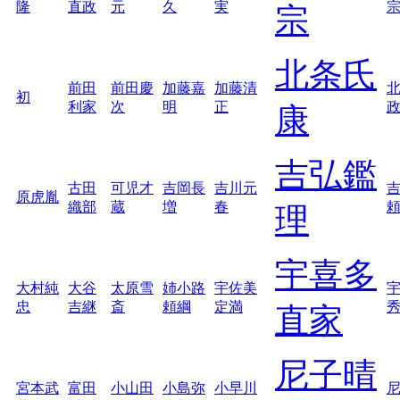
隆
直政
元
久
実
宗
北条氏
前田
前田慶
加藤嘉
加藤清
初
利家
次
明
正
康
吉弘鑑
古田
可児才
吉岡長
吉川元
原虎胤
織部
蔵
増
春
理
宇喜多
大村純
大谷
太原雪
姉小路
宇佐美
忠
吉継
斎
頼綱
定満
直家
尼子晴
宮本武
富田
小山田
小島弥
小早川