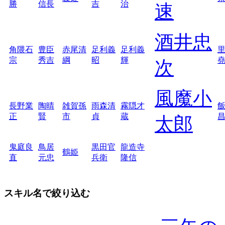
勝
信長
吉
治
速
酒井忠
角隈石
豊臣
赤尾清
足利義
足利義
宗
秀吉
綱
昭
輝
次
風魔小
長野業
陶晴
雑賀孫
雨森清
霧隠才
正
賢
市
貞
蔵
太郎
鬼庭良
鳥居
黒田官
龍造寺
鶴姫
直
元忠
兵衛
隆信
スキル名で絞り込む