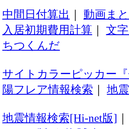
中間日付算出
｜
動画ま
入居初期費用計算
｜
文字
ちつくんだ
サイトカラーピッカー『
陽フレア情報検索
｜
地震
地震情報検索[Hi-net版]