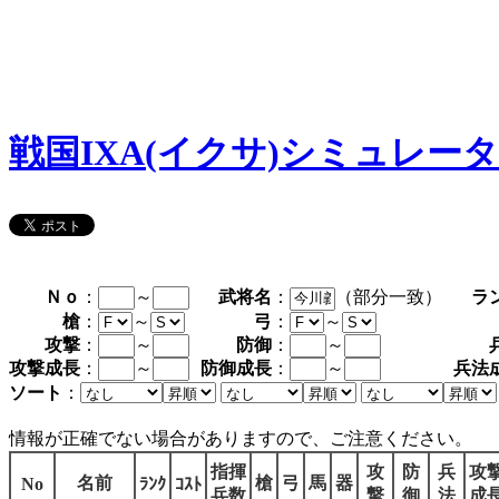
戦国IXA(イクサ)シミュレー
Ｎｏ
：
～
武将名
：
（部分一致）
ラ
槍
：
～
弓
：
～
攻撃
：
～
防御
：
～
攻撃成長
：
～
防御成長
：
～
兵法
ソート
：
情報が正確でない場合がありますので、ご注意ください。
指揮
攻
防
兵
攻
名前
槍
弓
馬
器
No
ﾗﾝｸ
ｺｽﾄ
兵数
撃
御
法
成