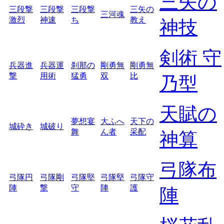
三矢の
三段撃
三段撃
三段撃
三矢の
三河魂
激烈
神速
ち
教え
神技
剣術 守
兵器進
兵器運
刹那の
剛勇無
剛勇無
撃
用術
猛勇
双
比
乃型
天賦の
夢想宴
大ふへ
天下の
城砕き
城破り
舞
ん者
采配
神算
弓隊布
弓隊円
弓隊剛
弓隊堅
弓隊堅
弓隊守
陣
撃
守
陣
護
陣