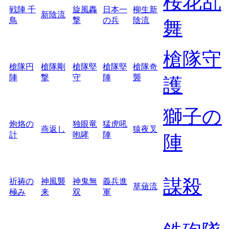
桜花乱
戦陣 千
旋風轟
日本一
柳生新
新陰流
鳥
撃
の兵
陰流
舞
槍隊守
槍隊円
槍隊剛
槍隊堅
槍隊堅
槍隊奇
陣
撃
守
陣
襲
護
獅子の
炮烙の
独眼竜
猛虎吼
燕返し
猿夜叉
計
咆哮
陣
陣
謀殺
祈祷の
神風襲
神鬼無
義兵進
草薙流
極み
来
双
軍