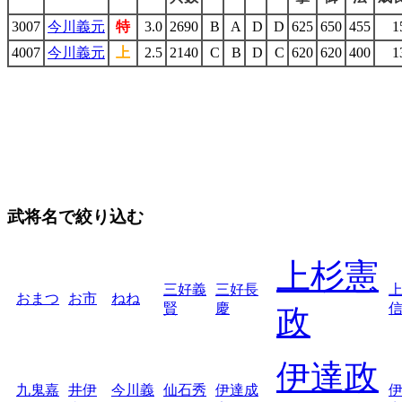
3007
今川義元
特
3.0
2690
B
A
D
D
625
650
455
1
4007
今川義元
上
2.5
2140
C
B
D
C
620
620
400
1
武将名で絞り込む
上杉憲
三好義
三好長
おまつ
お市
ねね
賢
慶
政
伊達政
九鬼嘉
井伊
今川義
仙石秀
伊達成