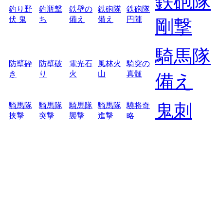
鉄砲隊
釣り野
釣瓶撃
鉄壁の
鉄砲隊
鉄砲隊
伏 鬼
ち
備え
備え
円陣
剛撃
騎馬隊
防壁砕
防壁破
電光石
風林火
騎突の
き
り
火
山
真髄
備え
鬼刺
騎馬隊
騎馬隊
騎馬隊
騎馬隊
驍将奇
挟撃
突撃
襲撃
進撃
略