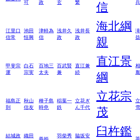
可
政
玄
繁
信
海北綱
江里口
池田
津軽為
浅井久
浅井長
信常
恒興
信
政
政
親
直江景
甲斐宗
白石
百地三
百武賢
直江兼
運
宗実
太夫
兼
続
綱
立花宗
福島正
秋山
種子島
稲葉一
立花ぎ
則
信友
時尭
鉄
ん千代
茂
臼杵鑑
結城政
織田
羽柴秀
脇坂安
義姫