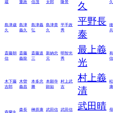
蔵
重政
信茂
太郎
隆景
久
平野長
島津歳
島津
島津義
島津貴
平手政
久
義久
弘
久
秀
泰
最上義
斎藤朝
斎藤
斎藤道
新納忠
明智光
信
義龍
三
元
秀
光
村上義
木下藤
木曽
本多忠
本願寺
村上武
吉郎
義昌
勝
顕如
吉
清
武田晴
森長
榊原康
武田信
武田信
森蘭丸