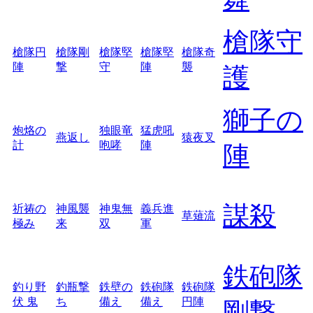
槍隊守
槍隊円
槍隊剛
槍隊堅
槍隊堅
槍隊奇
陣
撃
守
陣
襲
護
獅子の
炮烙の
独眼竜
猛虎吼
燕返し
猿夜叉
計
咆哮
陣
陣
謀殺
祈祷の
神風襲
神鬼無
義兵進
草薙流
極み
来
双
軍
鉄砲隊
釣り野
釣瓶撃
鉄壁の
鉄砲隊
鉄砲隊
伏 鬼
ち
備え
備え
円陣
剛撃