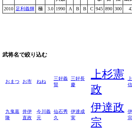
2010
足利義輝
極
3.0
1990
A
B
B
C
945
890
300
4
武将名で絞り込む
上杉憲
三好義
三好長
おまつ
お市
ねね
賢
慶
政
伊達政
九鬼嘉
井伊
今川義
仙石秀
伊達成
隆
直政
元
久
実
宗