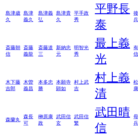
平野長
島津歳
島津
島津義
島津貴
平手政
久
義久
弘
久
秀
泰
最上義
斎藤朝
斎藤
斎藤道
新納忠
明智光
信
義龍
三
元
秀
光
村上義
木下藤
木曽
本多忠
本願寺
村上武
吉郎
義昌
勝
顕如
吉
清
武田晴
森長
榊原康
武田信
武田信
森蘭丸
可
政
玄
繁
信