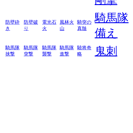
騎馬隊
防壁砕
防壁破
電光石
風林火
騎突の
き
り
火
山
真髄
備え
鬼刺
騎馬隊
騎馬隊
騎馬隊
騎馬隊
驍将奇
挟撃
突撃
襲撃
進撃
略