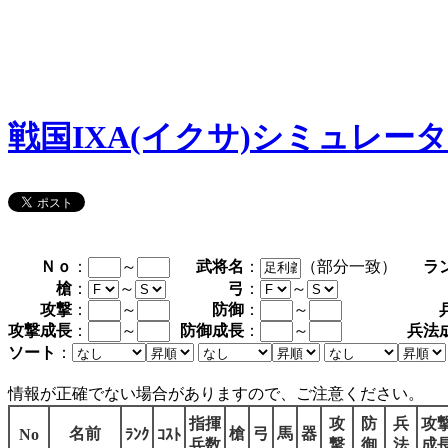
戦国IXA(イクサ)シミュレー
Ｎｏ
：
～
武将名
：
（部分一致）
ラ
槍
：
～
弓
：
～
攻撃
：
～
防御
：
～
攻撃成長
：
～
防御成長
：
～
兵法
ソート
：
情報が正確でない場合がありますので、ご注意ください。
指揮
攻
防
兵
攻
名前
槍
弓
馬
器
No
ﾗﾝｸ
ｺｽﾄ
兵数
撃
御
法
成