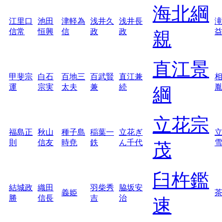
海北綱
江里口
池田
津軽為
浅井久
浅井長
信常
恒興
信
政
政
親
直江景
甲斐宗
白石
百地三
百武賢
直江兼
運
宗実
太夫
兼
続
綱
立花宗
福島正
秋山
種子島
稲葉一
立花ぎ
則
信友
時尭
鉄
ん千代
茂
臼杵鑑
結城政
織田
羽柴秀
脇坂安
義姫
勝
信長
吉
治
速