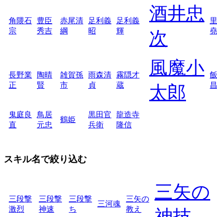
酒井忠
角隈石
豊臣
赤尾清
足利義
足利義
宗
秀吉
綱
昭
輝
次
風魔小
長野業
陶晴
雑賀孫
雨森清
霧隠才
正
賢
市
貞
蔵
太郎
鬼庭良
鳥居
黒田官
龍造寺
鶴姫
直
元忠
兵衛
隆信
スキル名で絞り込む
三矢の
三段撃
三段撃
三段撃
三矢の
三河魂
激烈
神速
ち
教え
神技