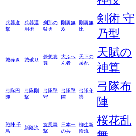
剣術 守
兵器進
兵器運
刹那の
剛勇無
剛勇無
撃
用術
猛勇
双
比
乃型
天賦の
夢想宴
大ふへ
天下の
城砕き
城破り
舞
ん者
采配
神算
弓隊布
弓隊円
弓隊剛
弓隊堅
弓隊堅
弓隊守
陣
撃
守
陣
護
陣
桜花乱
戦陣 千
旋風轟
日本一
柳生新
新陰流
鳥
撃
の兵
陰流
舞