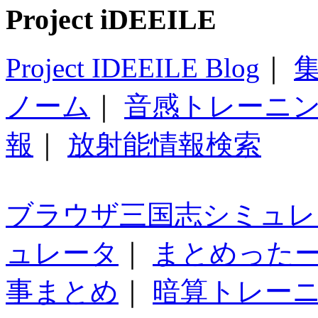
Project iDEEILE
Project IDEEILE Blog
｜
集
ノーム
｜
音感トレーニ
報
｜
放射能情報検索
ブラウザ三国志シミュレ
ュレータ
｜
まとめった
事まとめ
｜
暗算トレー