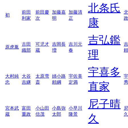
北条氏
前田
前田慶
加藤嘉
加藤清
初
利家
次
明
正
康
吉弘鑑
古田
可児才
吉岡長
吉川元
原虎胤
織部
蔵
増
春
理
宇喜多
大村純
大谷
太原雪
姉小路
宇佐美
忠
吉継
斎
頼綱
定満
直家
尼子晴
宮本武
富田
小山田
小島弥
小早川
蔵
重政
信茂
太郎
隆景
久