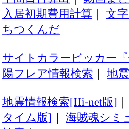
入居初期費用計算
｜
文字
ちつくんだ
サイトカラーピッカー『
陽フレア情報検索
｜
地震
地震情報検索[Hi-net版]
タイム版]
｜
海賊魂シミ