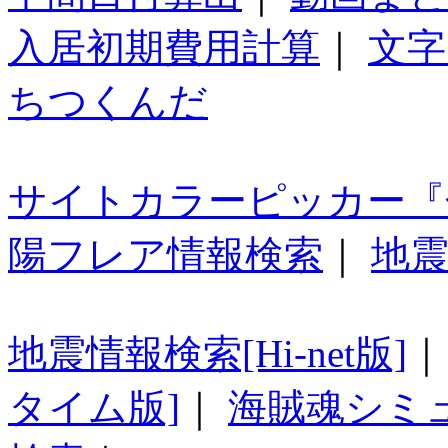
入居初期費用計算
｜
文字
ちつくんだ
サイトカラーピッカー『
陽フレア情報検索
｜
地震
地震情報検索[Hi-net版]
タイム版]
｜
海賊魂シミ