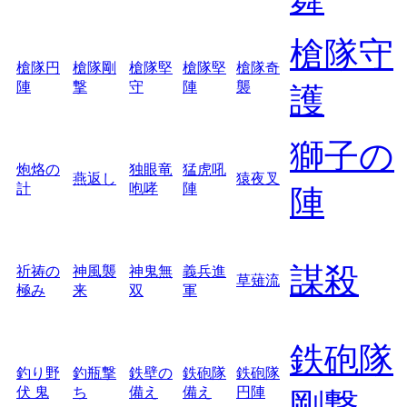
槍隊守
槍隊円
槍隊剛
槍隊堅
槍隊堅
槍隊奇
陣
撃
守
陣
襲
護
獅子の
炮烙の
独眼竜
猛虎吼
燕返し
猿夜叉
計
咆哮
陣
陣
謀殺
祈祷の
神風襲
神鬼無
義兵進
草薙流
極み
来
双
軍
鉄砲隊
釣り野
釣瓶撃
鉄壁の
鉄砲隊
鉄砲隊
伏 鬼
ち
備え
備え
円陣
剛撃