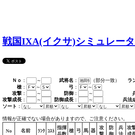
戦国IXA(イクサ)シミュレー
Ｎｏ
：
～
武将名
：
（部分一致）
ラ
槍
：
～
弓
：
～
攻撃
：
～
防御
：
～
攻撃成長
：
～
防御成長
：
～
兵法
ソート
：
情報が正確でない場合がありますので、ご注意ください。
指揮
攻
防
兵
攻
名前
槍
弓
馬
器
No
ﾗﾝｸ
ｺｽﾄ
兵数
撃
御
法
成