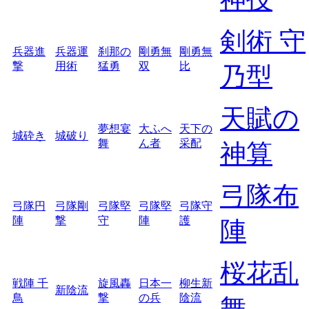
剣術 守
兵器進
兵器運
刹那の
剛勇無
剛勇無
撃
用術
猛勇
双
比
乃型
天賦の
夢想宴
大ふへ
天下の
城砕き
城破り
舞
ん者
采配
神算
弓隊布
弓隊円
弓隊剛
弓隊堅
弓隊堅
弓隊守
陣
撃
守
陣
護
陣
桜花乱
戦陣 千
旋風轟
日本一
柳生新
新陰流
鳥
撃
の兵
陰流
舞