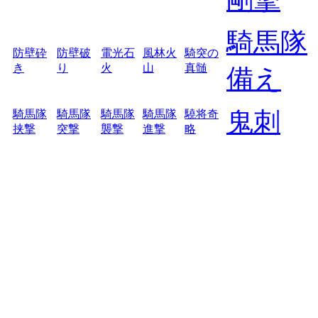
騎馬隊
防壁砕
防壁破
電光石
風林火
騎突の
き
り
火
山
真髄
備え
鬼刺
騎馬隊
騎馬隊
騎馬隊
騎馬隊
驍将奇
挟撃
突撃
襲撃
進撃
略