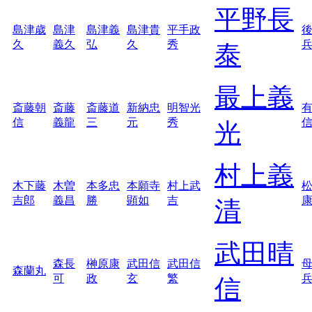
平野長
島津歳
島津
島津義
島津貴
平手政
久
義久
弘
久
秀
泰
最上義
斎藤朝
斎藤
斎藤道
新納忠
明智光
信
義龍
三
元
秀
光
村上義
木下藤
木曽
本多忠
本願寺
村上武
吉郎
義昌
勝
顕如
吉
清
武田晴
森長
榊原康
武田信
武田信
森蘭丸
可
政
玄
繁
信