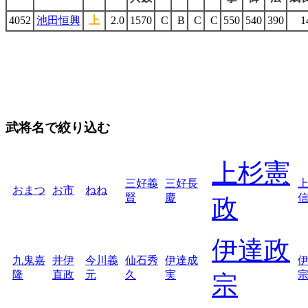
4052
池田恒興
上
2.0
1570
C
B
C
C
550
540
390
1
武将名で絞り込む
上杉憲
三好義
三好長
おまつ
お市
ねね
賢
慶
政
伊達政
九鬼嘉
井伊
今川義
仙石秀
伊達成
隆
直政
元
久
実
宗