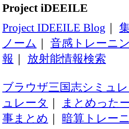
Project iDEEILE
Project IDEEILE Blog
｜
集
ノーム
｜
音感トレーニ
報
｜
放射能情報検索
ブラウザ三国志シミュレ
ュレータ
｜
まとめった
事まとめ
｜
暗算トレー