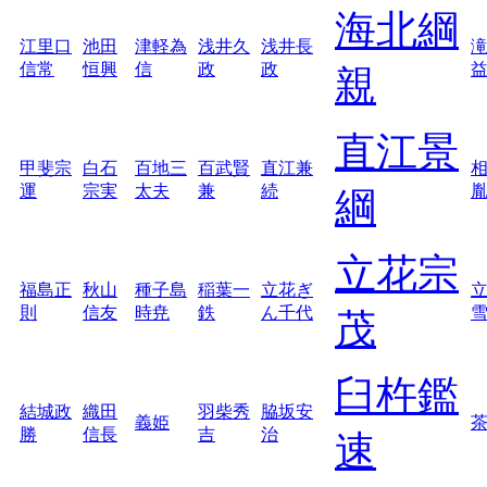
海北綱
江里口
池田
津軽為
浅井久
浅井長
信常
恒興
信
政
政
親
直江景
甲斐宗
白石
百地三
百武賢
直江兼
運
宗実
太夫
兼
続
綱
立花宗
福島正
秋山
種子島
稲葉一
立花ぎ
則
信友
時尭
鉄
ん千代
茂
臼杵鑑
結城政
織田
羽柴秀
脇坂安
義姫
勝
信長
吉
治
速