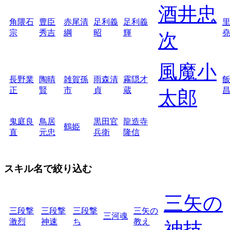
酒井忠
角隈石
豊臣
赤尾清
足利義
足利義
宗
秀吉
綱
昭
輝
次
風魔小
長野業
陶晴
雑賀孫
雨森清
霧隠才
正
賢
市
貞
蔵
太郎
鬼庭良
鳥居
黒田官
龍造寺
鶴姫
直
元忠
兵衛
隆信
スキル名で絞り込む
三矢の
三段撃
三段撃
三段撃
三矢の
三河魂
激烈
神速
ち
教え
神技