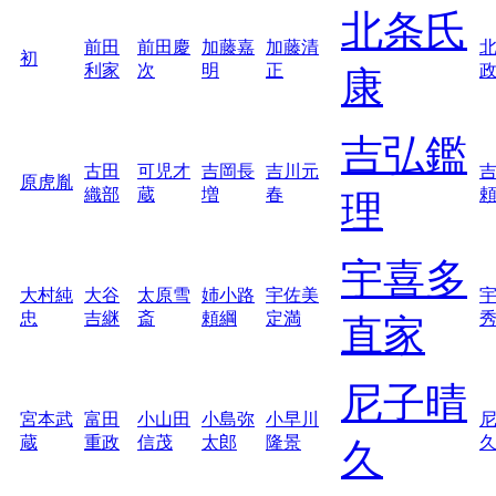
北条氏
前田
前田慶
加藤嘉
加藤清
初
利家
次
明
正
康
吉弘鑑
古田
可児才
吉岡長
吉川元
原虎胤
織部
蔵
増
春
理
宇喜多
大村純
大谷
太原雪
姉小路
宇佐美
忠
吉継
斎
頼綱
定満
直家
尼子晴
宮本武
富田
小山田
小島弥
小早川
蔵
重政
信茂
太郎
隆景
久