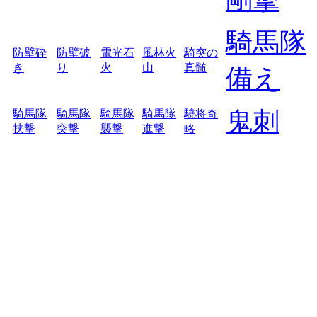
騎馬隊
防壁砕
防壁破
電光石
風林火
騎突の
き
り
火
山
真髄
備え
鬼刺
騎馬隊
騎馬隊
騎馬隊
騎馬隊
驍将奇
挟撃
突撃
襲撃
進撃
略