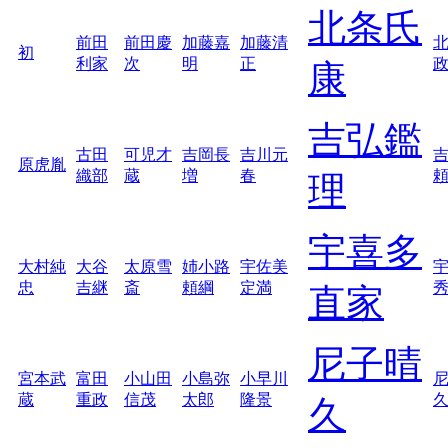
北条氏
前田
前田慶
加藤嘉
加藤清
初
利家
次
明
正
康
吉弘鑑
古田
可児才
吉岡長
吉川元
原虎胤
織部
蔵
増
春
理
宇喜多
大村純
大谷
太原雪
姉小路
宇佐美
忠
吉継
斎
頼綱
定満
直家
尼子晴
宮本武
富田
小山田
小島弥
小早川
蔵
重政
信茂
太郎
隆景
久