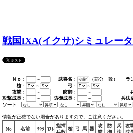
戦国IXA(イクサ)シミュレー
Ｎｏ
：
～
武将名
：
（部分一致）
ラ
槍
：
～
弓
：
～
攻撃
：
～
防御
：
～
攻撃成長
：
～
防御成長
：
～
兵法
ソート
：
情報が正確でない場合がありますので、ご注意ください。
指揮
攻
防
兵
攻
名前
槍
弓
馬
器
No
ﾗﾝｸ
ｺｽﾄ
兵数
撃
御
法
成