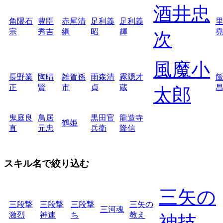
酒井忠
角隈石
豊臣
赤尾清
足利義
足利義
宗
秀吉
綱
昭
輝
次
風魔小
長野業
陶晴
雑賀孫
雨森清
霧隠才
正
賢
市
貞
蔵
太郎
鬼庭良
鳥居
黒田官
龍造寺
鶴姫
直
元忠
兵衛
隆信
スキル名で絞り込む
三矢の
三段撃
三段撃
三段撃
三矢の
三河魂
激烈
神速
ち
教え
神技