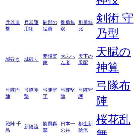
剣術 守
兵器進
兵器運
刹那の
剛勇無
剛勇無
撃
用術
猛勇
双
比
乃型
天賦の
夢想宴
大ふへ
天下の
城砕き
城破り
舞
ん者
采配
神算
弓隊布
弓隊円
弓隊剛
弓隊堅
弓隊堅
弓隊守
陣
撃
守
陣
護
陣
桜花乱
戦陣 千
旋風轟
日本一
柳生新
新陰流
鳥
撃
の兵
陰流
舞