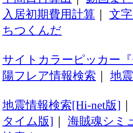
入居初期費用計算
｜
文字
ちつくんだ
サイトカラーピッカー『
陽フレア情報検索
｜
地震
地震情報検索[Hi-net版]
タイム版]
｜
海賊魂シミ