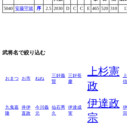
5040
安藤守就
序
2.5
2030
D
C
C
E
465
520
310
1
武将名で絞り込む
上杉憲
三好義
三好長
おまつ
お市
ねね
賢
慶
政
伊達政
九鬼嘉
井伊
今川義
仙石秀
伊達成
隆
直政
元
久
実
宗