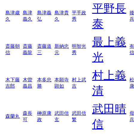
平野長
島津歳
島津
島津義
島津貴
平手政
久
義久
弘
久
秀
泰
最上義
斎藤朝
斎藤
斎藤道
新納忠
明智光
信
義龍
三
元
秀
光
村上義
木下藤
木曽
本多忠
本願寺
村上武
吉郎
義昌
勝
顕如
吉
清
武田晴
森長
榊原康
武田信
武田信
森蘭丸
可
政
玄
繁
信