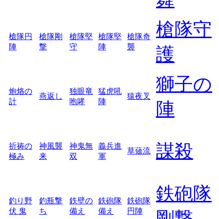
槍隊守
槍隊円
槍隊剛
槍隊堅
槍隊堅
槍隊奇
陣
撃
守
陣
襲
護
獅子の
炮烙の
独眼竜
猛虎吼
燕返し
猿夜叉
計
咆哮
陣
陣
謀殺
祈祷の
神風襲
神鬼無
義兵進
草薙流
極み
来
双
軍
鉄砲隊
釣り野
釣瓶撃
鉄壁の
鉄砲隊
鉄砲隊
伏 鬼
ち
備え
備え
円陣
剛撃