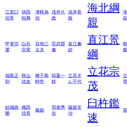
海北綱
江里口
池田
津軽為
浅井久
浅井長
信常
恒興
信
政
政
親
直江景
甲斐宗
白石
百地三
百武賢
直江兼
運
宗実
太夫
兼
続
綱
立花宗
福島正
秋山
種子島
稲葉一
立花ぎ
則
信友
時尭
鉄
ん千代
茂
臼杵鑑
結城政
織田
羽柴秀
脇坂安
義姫
勝
信長
吉
治
速