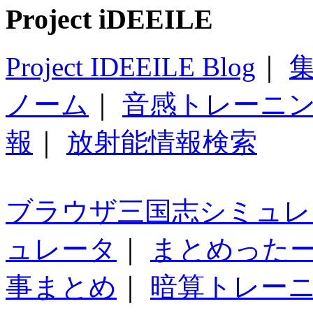
Project iDEEILE
Project IDEEILE Blog
｜
集
ノーム
｜
音感トレーニ
報
｜
放射能情報検索
ブラウザ三国志シミュレ
ュレータ
｜
まとめった
事まとめ
｜
暗算トレー