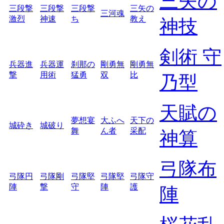
三矢の
三段撃
三段撃
三段撃
三矢の
三河魂
激烈
神速
ち
教え
神技
剣術 守
兵器進
兵器運
刹那の
剛勇無
剛勇無
撃
用術
猛勇
双
比
乃型
天賦の
夢想宴
大ふへ
天下の
城砕き
城破り
舞
ん者
采配
神算
弓隊布
弓隊円
弓隊剛
弓隊堅
弓隊堅
弓隊守
陣
撃
守
陣
護
陣