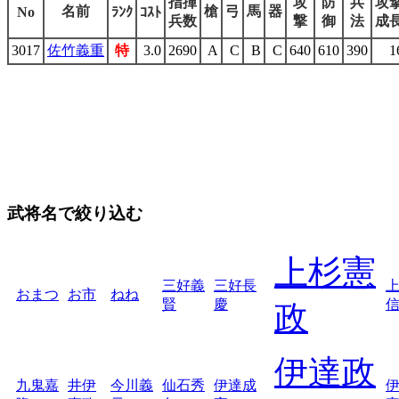
指揮
攻
防
兵
攻
名前
槍
弓
馬
器
No
ﾗﾝｸ
ｺｽﾄ
兵数
撃
御
法
成
3017
佐竹義重
特
3.0
2690
A
C
B
C
640
610
390
1
武将名で絞り込む
上杉憲
三好義
三好長
おまつ
お市
ねね
賢
慶
政
伊達政
九鬼嘉
井伊
今川義
仙石秀
伊達成