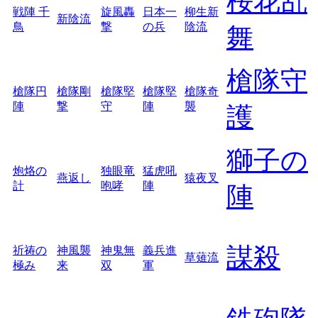
桜花乱
戦陣 千
旋風轟
日本一
柳生新
新陰流
鳥
撃
の兵
陰流
舞
槍隊守
槍隊円
槍隊剛
槍隊堅
槍隊堅
槍隊奇
陣
撃
守
陣
襲
護
獅子の
炮烙の
独眼竜
猛虎吼
燕返し
猿夜叉
計
咆哮
陣
陣
謀殺
祈祷の
神風襲
神鬼無
義兵進
草薙流
極み
来
双
軍