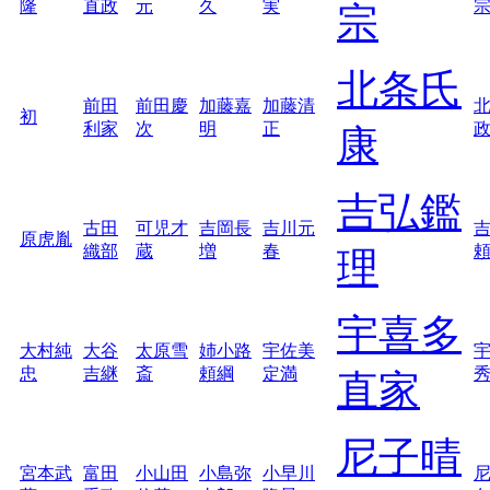
隆
直政
元
久
実
宗
北条氏
前田
前田慶
加藤嘉
加藤清
初
利家
次
明
正
康
吉弘鑑
古田
可児才
吉岡長
吉川元
原虎胤
織部
蔵
増
春
理
宇喜多
大村純
大谷
太原雪
姉小路
宇佐美
忠
吉継
斎
頼綱
定満
直家
尼子晴
宮本武
富田
小山田
小島弥
小早川