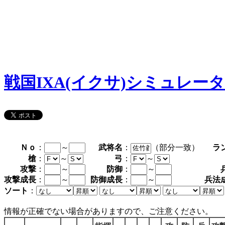
戦国IXA(イクサ)シミュレー
Ｎｏ
：
～
武将名
：
（部分一致）
ラ
槍
：
～
弓
：
～
攻撃
：
～
防御
：
～
攻撃成長
：
～
防御成長
：
～
兵法
ソート
：
情報が正確でない場合がありますので、ご注意ください。