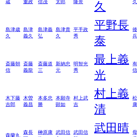
蔵
重政
信茂
太郎
隆景
久
平野長
島津歳
島津
島津義
島津貴
平手政
久
義久
弘
久
秀
泰
最上義
斎藤朝
斎藤
斎藤道
新納忠
明智光
信
義龍
三
元
秀
光
村上義
木下藤
木曽
本多忠
本願寺
村上武
吉郎
義昌
勝
顕如
吉
清
武田晴
森長
榊原康
武田信
武田信
森蘭丸