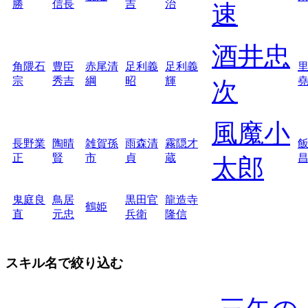
勝
信長
吉
治
速
酒井忠
角隈石
豊臣
赤尾清
足利義
足利義
宗
秀吉
綱
昭
輝
次
風魔小
長野業
陶晴
雑賀孫
雨森清
霧隠才
正
賢
市
貞
蔵
太郎
鬼庭良
鳥居
黒田官
龍造寺
鶴姫
直
元忠
兵衛
隆信
スキル名で絞り込む