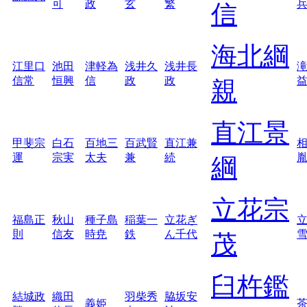
可
政
玄
繁
信
海北綱
江里口
池田
津軽為
浅井久
浅井長
信常
恒興
信
政
政
親
直江景
甲斐宗
白石
百地三
百武賢
直江兼
運
宗実
太夫
兼
続
綱
立花宗
福島正
秋山
種子島
稲葉一
立花ぎ
則
信友
時尭
鉄
ん千代
茂
臼杵鑑
結城政
織田
羽柴秀
脇坂安
義姫