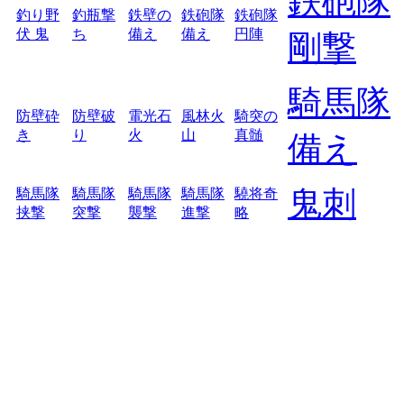
鉄砲隊
釣り野
釣瓶撃
鉄壁の
鉄砲隊
鉄砲隊
伏 鬼
ち
備え
備え
円陣
剛撃
騎馬隊
防壁砕
防壁破
電光石
風林火
騎突の
き
り
火
山
真髄
備え
鬼刺
騎馬隊
騎馬隊
騎馬隊
騎馬隊
驍将奇
挟撃
突撃
襲撃
進撃
略