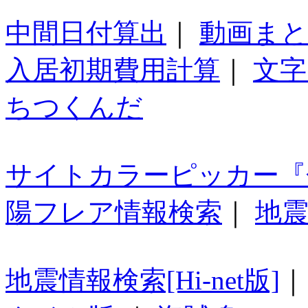
中間日付算出
｜
動画ま
入居初期費用計算
｜
文字
ちつくんだ
サイトカラーピッカー『
陽フレア情報検索
｜
地震
地震情報検索[Hi-net版]